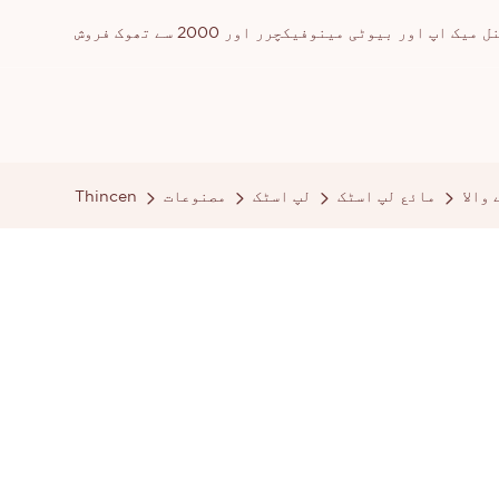
ور بیوٹی مینوفیکچرر اور 2000 سے تھوک فروش
والا
مائع لپ اسٹک
لپ اسٹک
مصنوعات
Thincen