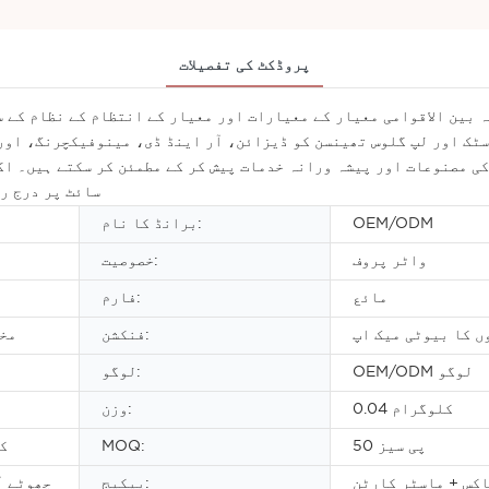
پروڈکٹ کی تفصیلات
ٹک اور لپ گلوس تھینسن کو ڈیزائن، آر اینڈ ڈی، مینوفیکچرنگ، اور 
ی مصنوعات اور پیشہ ورانہ خدمات پیش کر کے مطمئن کر سکتے ہیں۔ اگر
سائٹ پر درج ر
OEM/ODM
برانڈ کا نام:
واٹر پروف
خصوصیت:
مائع
فارم:
ں کا بیوٹی میک اپ
فنکشن:
مخم
OEM/ODM لوگو
لوگو:
0.04 کلوگرام
وزن:
50 پی سیز
MOQ:
ک
اکس + ماسٹر کارٹن
پیکیج:
چھوٹے آ