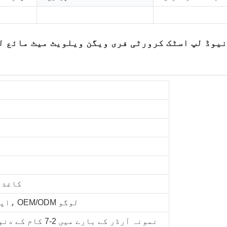
نیوڈ لپ اسٹک کرورٹی فری ویگن ویلویٹ میٹ مائع ل
کاغذ 
اپنی مرضی کے مطابق لوگو، OEM/ODM لوگو