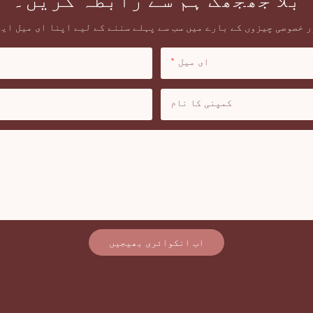
 خصوصی چیزوں کے بارے میں سب سے پہلے سننے کے لیے اپنا ای میل ای
ای میل
کمپنی کا نام
اب انکوائری بھیجیں