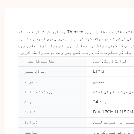
سالوں کی ترقی کے ساتھ، Thinsen اب لپ اسٹک کی صنعت میں ایک اہم مقام پر فائز ہے۔ ہم ہمیشہ بین الاقوامی معیار کے معیارات اور معیار کے انتظام کے نظام کے ساتھ سختی کے مطابق ہیں،
اپ ڈیٹس کے لیے وقف کیا گیا ہے۔ ہمیں پوری امید ہے کہ ہم
 آپ کے کوئی سوالات یا مسائل ہیں، تو براہ کرم ہماری ویب
ابطے کی معلومات کے ذریعے کسی بھی وقت ہم سے رابطہ کریں۔
گوانگ ڈونگ، چین
نکالنے کا مقام:
L1#13
ماڈل نمبر:
معدنی
اجزاء:
ل میٹ مائع لپ اسٹک
پروڈکٹ کا نام:
24 رنگ
رنگ:
DIA-1.7CM H-11.5CM
سائز:
سٹمر پرائیویٹ لیبل
برانڈ:
رڈرز کو قبول کریں۔
فائدہ: