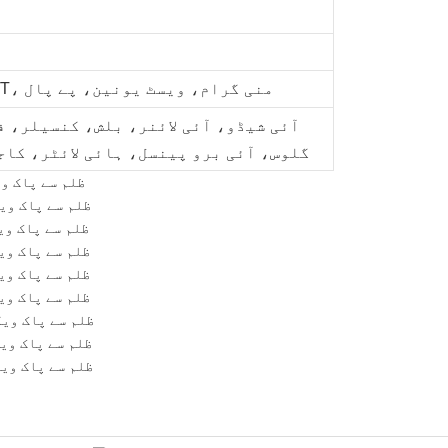
تجارتی یقین دہانی، T/T، منی گرام، ویسٹ یونین، پے پال
آئی شیڈو، آئی لائنر، بلش، کنسیلر، 
گلوس، آئی برو پینسل، ہائی لائٹر، کا