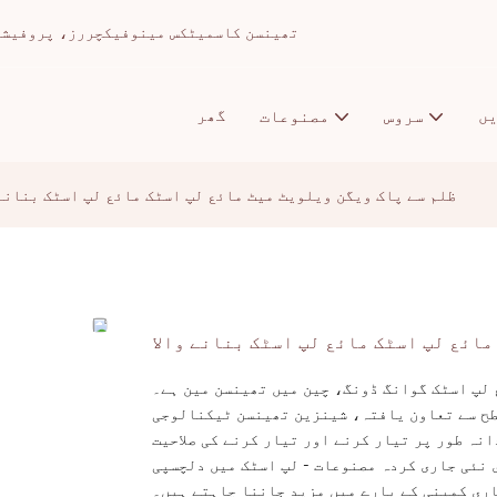
تھینسن کاسمیٹکس مینوفیکچررز، پروفیشنل میک اپ ا
ں
گھر
سروس
مصنوعات
ظلم سے پاک ویگن ویلویٹ میٹ مائع لپ اسٹک مائع لپ اسٹک بنانے 
مائع لپ اسٹک مائع لپ اسٹک بنانے والا
 لپ اسٹک گوانگ ڈونگ، چین میں تھینسن مین ہے۔
طح سے تعاون یافتہ، شینزین تھینسن ٹیکنالوجی
نہ طور پر تیار کرنے اور تیار کرنے کی صلاحیت
 نئی جاری کردہ مصنوعات - لپ اسٹک میں دلچسپی
ری کمپنی کے بارے میں مزید جاننا چاہتے ہیں۔