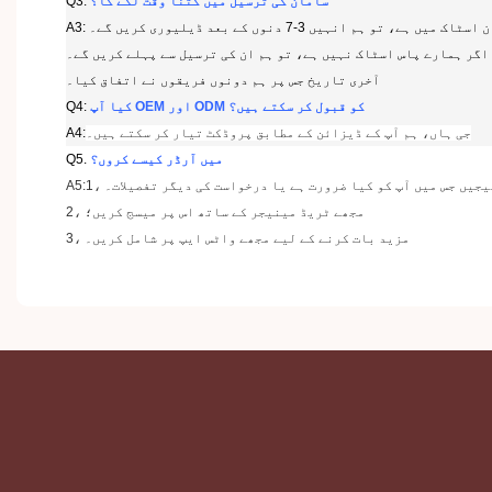
سامان کی ترسیل میں کتنا وقت لگے گا؟
Q3:
 ہے، تو ہم انہیں 3-7 دنوں کے بعد ڈیلیوری کریں گے۔
اگر ہمارے پاس اسٹاک نہیں ہے، تو ہم ان کی ترسیل سے پہلے کریں گے۔
آخری تاریخ جس پر ہم دونوں فریقوں نے اتفاق کیا۔
کیا آپ OEM اور ODM کو قبول کر سکتے ہیں؟
Q4:
جی ہاں، ہم آپ کے ڈیزائن کے مطابق پروڈکٹ تیار کر سکتے ہیں۔
A4:
میں آرڈر کیسے کروں؟
.
Q5
 بھیجیں جس میں آپ کو کیا ضرورت ہے یا درخواست کی دیگر تفصیلات۔
2، مجھے ٹریڈ مینیجر کے ساتھ اس پر میسج کریں؛
3، مزید بات کرنے کے لیے مجھے واٹس ایپ پر شامل کریں۔