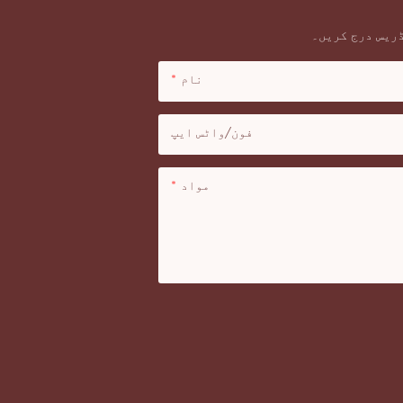
ڈریس درج کریں۔
نام
فون/واٹس ایپ
مواد