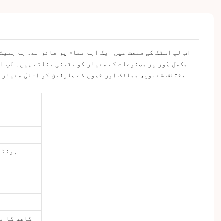
مکمل طور پر مصنوعات کے معیار کو یقینی بناتے ہیں۔ لپ اس
مختلف شعبوں، ممالک اور خطوں کے صارفین کو اعلیٰ معیار ک
ہونٹو
کاغذ کا ب