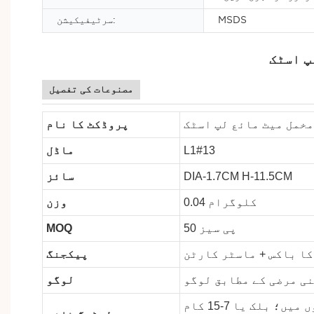
MSDS
سرٹیفیکیشن:
پ اسٹک
مصنوعات کی تفصیل
مخمل میٹ مائع لپ اسٹک
پروڈکٹ کا نام
L1#13
ماڈل
DIA-1.7CM H-11.5CM
سائز
0.04 کلوگرام
وزن
50 پی سیز
MOQ
کا باکس + ماسٹر کارٹن
پیکجنگ
لوگو
نمونہ آرڈر کے بارے میں 2-7 کام کے دنوں میں؛ بلک یا 7-15 کام