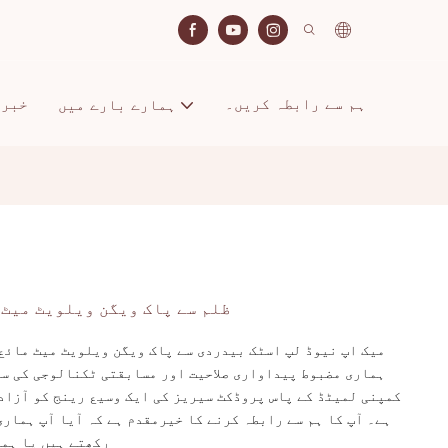
ہم سے رابطہ کریں۔
خبری
ہمارے بارے میں
ظلم سے پاک ویگن ویلویٹ میٹ 
میک اپ نیوڈ لپ اسٹک بیدردی سے پاک ویگن ویلویٹ میٹ مائع
ہماری مضبوط پیداواری صلاحیت اور مسابقتی ٹکنالوجی کی س
کمپنی لمیٹڈ کے پاس پروڈکٹ سیریز کی ایک وسیع رینج کو آزادا
ہے۔ آپ کا ہم سے رابطہ کرنے کا خیرمقدم ہے کہ آیا آپ ہماری
رکھتے ہیں یا ہما