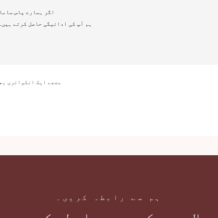
A3: اگر ہمارے پاس سامان اسٹاک میں
ہم آپ کی ادائیگی حاصل کرتے ہیں. 
A5:1، مجھے ایک انکوائری
ہم سے رابطہ کریں۔
بلا جھجھک ہم سے رابطہ کریں۔