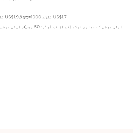
50-299 ٹکڑے US$2.0,300-999 ٹکڑے US$1.9,&gt;=1000 ٹکڑے US$1.7
اپنی مرضی کے مطابق لوگو (کم از 