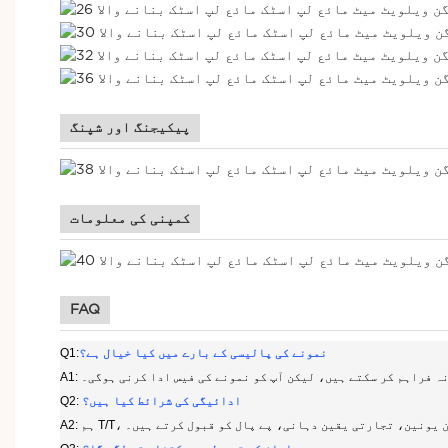
پیکیجنگ اور شپنگ
کمپنی کی معلومات
FAQ
نمونے کی پالیسی کے بارے میں کیا خیال ہے؟
Q1:
نمونہ فراہم کر سکتے ہیں، لیکن آپ کو نمونے کی فیس ادا کرنی ہوگی۔
ادائیگی کی شرائط کیا ہیں؟
Q2:
T/T، ویسٹرن یونین، تجارتی یقین دہانی، پے پال کو قبول کرتے ہیں۔