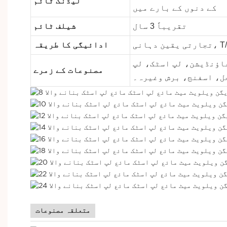
لیڈنگ ٹائم
کے دنوں کے بارے میں
تقریباً 3 سال
شیلف ٹائم
ادائیگی کا طریقہ
فاؤنڈیشن، لپ اسٹک، لپ
مصنوعات کے زمرے
جل، اسفنج، برش وغیرہ۔
متعلقہ مصنوعات