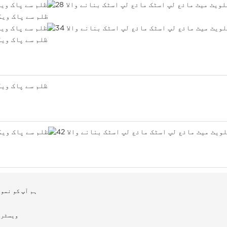
A1: ہم آپ کو 
A2: ہم 