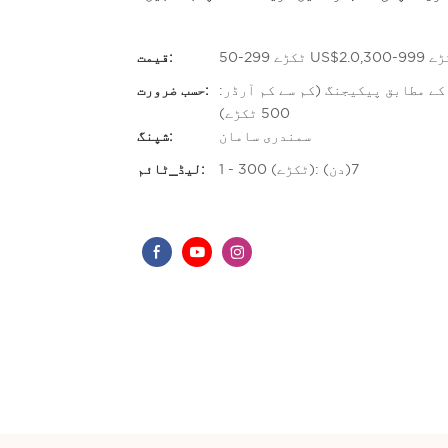
قیمت:
کم آرڈر: 50 پیس)، اپنی مرضی کے مطابق پیکیجنگ (کم سے کم آرڈر:
حسب ضرورت:
500 ٹکڑے)
سمندری سامان
شپنگ:
1 - 300 (ٹکڑے): 7(دن)
لیڈ_ٹائم: