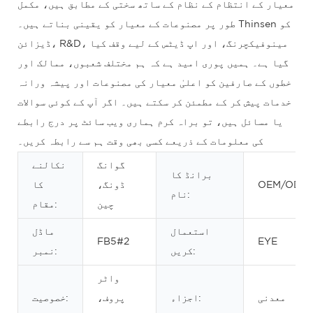
معیار کے انتظام کے نظام کے ساتھ سختی کے مطابق ہیں، مکمل
طور پر مصنوعات کے معیار کو یقینی بناتے ہیں۔ Thinsen کو
ڈیزائن، R&D، مینوفیکچرنگ، اور اپ ڈیٹس کے لیے وقف کیا
گیا ہے۔ ہمیں پوری امید ہے کہ ہم مختلف شعبوں، ممالک اور
خطوں کے صارفین کو اعلیٰ معیار کی مصنوعات اور پیشہ ورانہ
خدمات پیش کر کے مطمئن کر سکتے ہیں۔ اگر آپ کے کوئی سوالات
یا مسائل ہیں، تو براہ کرم ہماری ویب سائٹ پر درج رابطے
کی معلومات کے ذریعے کسی بھی وقت ہم سے رابطہ کریں۔
گوانگ
نکالنے
برانڈ کا
OEM/ODM
ڈونگ،
کا
نام:
چین
مقام:
استعمال
ماڈل
FB5#2
EYE
کریں:
نمبر:
واٹر
معدنی
اجزاء:
پروف،
خصوصیت: