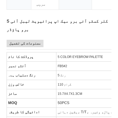
سروس
5 کلر کسٹم آئی برو میک اپ پرائیویٹ لیبل آئی
برو پاؤڈر
مصنوعات کی تفصیل
پروڈکٹ کا نام
5 COLOR EYEBROW PALETTE
آئٹم نمبر
FB5#2
رنگ دستیاب ہے۔
5 رنگ
خالص وزن
110 گرام
سائز
15.7X4.7X1.3CM
MOQ
50PCS
 یونین، پے پال، وغیرہ
ادائیگی کا طریقہ