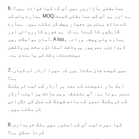
6. مسابقتی بازاروں میں آپ کے کیا فوائد ہیں؟
ہمارے پاس کم MOQ ہے اور ہم آپ کو مسابقتی قیمت
کے ساتھ بہترین معیار پیش کر سکتے ہیں۔ ہمارے
گاہکوں کا کہنا ہے کہ ہم فوری کارروائی اور
lso، ہمارے پاس پیشہ ورانہ
A
آسان مواصلات ہیں.
ڈیزائن، بھرپور پروڈکٹ اسٹائل، سخت پروڈکشن
مینجمنٹ، وقت کی پابندی ہے۔
7. میں کیسے جان سکتا ہوں کہ میرا آرڈر اب کہاں
ہے؟
ایک بار بھیجنے کے بعد ہر آرڈر کے لیے ٹریکنگ
نمبر ہوتا ہے۔ آپ متعلقہ ویب سائٹ پر اپنے آرڈر
کے ٹریکنگ نمبر کے ساتھ شپنگ کے عمل کی نگرانی
کر سکتے ہیں۔
8. کیا میرے لیے آپ کے اسٹور میں بلک خریداری
کرنا ممکن ہے؟