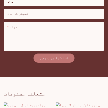
+1
کمپنی کا نام
مواد
اب انکوائری بھیجیں
متعلقہ مصنوعات