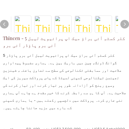
Thincen - 5 کلر کسٹم آئی براؤ میک اپ پرائیویٹ لیبل
آئی برو پاؤڈر آئی برو
5 کلر کسٹم آئی براؤ میک اپ پرائیویٹ لیبل آئی برو پاؤڈر
گوانگ ڈونگ، چین میں باریک بین ہے۔ ہماری مضبوط پیداواری
صلاحیت اور مسابقتی ٹکنالوجی کی سطح سے تعاون یافتہ، شینزین
تھینسن ٹیکنالوجی کمپنی لمیٹڈ کے پاس پروڈکٹ سیریز کی ایک
وسیع رینج کو آزادانہ طور پر تیار کرنے اور تیار کرنے کی
صلاحیت ہے۔ آپ کا ہم سے رابطہ کرنے کا خیرمقدم ہے چاہے آپ ہماری
نئی جاری کردہ پروڈکٹ میں دلچسپی رکھتے ہیں - یا ہماری کمپنی
کے بارے میں مزید جاننا چاہتے ہیں۔