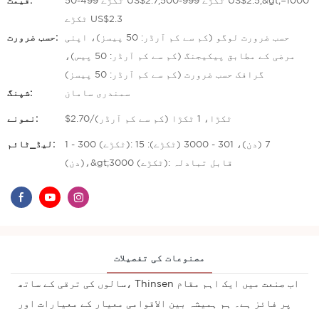
50-499 ٹکڑے US$2.7,500-999 ٹکڑے US$2.5,&gt;=1000
قیمت:
ٹکڑے US$2.3
حسب ضرورت لوگو (کم سے کم آرڈر: 50 پیسز)، اپنی
حسب ضرورت:
مرضی کے مطابق پیکیجنگ (کم سے کم آرڈر: 50 پیس)،
گرافک حسب ضرورت (کم سے کم آرڈر: 50 پیسز)
سمندری سامان
شپنگ:
$2.70/ٹکڑا، 1 ٹکڑا (کم سے کم آرڈر)
نمونے:
1 - 300 (ٹکڑے): 7 (دن)، 301 - 3000 (ٹکڑے): 15
لیڈ_ٹائم:
(دن)،&gt;3000 (ٹکڑے): قابل تبادلہ
مصنوعات کی تفصیلات
سالوں کی ترقی کے ساتھ، Thinsen اب صنعت میں ایک اہم مقام
پر فائز ہے۔ ہم ہمیشہ بین الاقوامی معیار کے معیارات اور