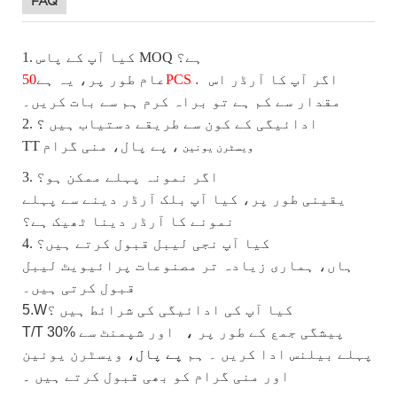
FAQ
MOQ ہے؟
کیا
آپ کے پاس
1.
اگر
آپ کا آرڈر اس
.
PCS
عام طور پر، یہ ہے
50
مقدار سے کم ہے تو براہ کرم ہم سے بات کریں۔
2. ادائیگی کے کون سے طریقے
دستیاب
ہیں
؟
،
پے
پال،
منی گرام
TT
ویسٹرن یونین
3. اگر نمونہ پہلے ممکن ہو؟
یقینی طور پر، کیا آپ بلک آرڈر دینے سے پہلے
نمونے کا آرڈر دینا ٹھیک ہے؟
4. کیا آپ نجی لیبل قبول کرتے ہیں؟
ہاں، ہماری زیادہ تر مصنوعات پرائیویٹ لیبل
قبول کرتی ہیں۔
کیا
آپ کی ادائیگی کی شرائط ہیں
؟
5.W
پیشگی جمع
کے طور پر
،
اور شپمنٹ سے
T/T 30%
پہلے بیلنس ادا کریں
۔
ہم
پے پال،
ویسٹرن یونین
اور منی گرام کو
بھی قبول کرتے ہیں
۔