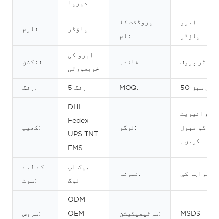
دیرپا
ابرو
پروڈکٹ کا
پاؤڈر
فارم:
پاؤڈر
نام:
ابرو کی
واٹر پروف
فائدہ:
فنکشن:
خوبصورتی
50 پی سیز
MOQ:
5 رنگ
رنگ:
DHL
پرائیویٹ
Fedex
لوگو قبول
لوگو:
کھیپ:
UPS TNT
کریں۔
EMS
میک اپ
کے لیے
فراہم کی
نمونہ:
لوگ
سوٹ:
ODM
MSDS
سرٹیفیکیشن:
OEM
سروس: