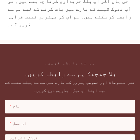
جی ہاں اگر آپ بلک خریداری کرنا چاہتے ہیں، تو
آپ تھوک قیمت کے بارے میں بات کرنے کے لیے ہم سے
رابطہ کر سکتے ہیں۔ ہم آپ کو بہترین قیمت فراہم
کریں گے۔
ہم سے رابطہ کریں۔
بلا جھجھک ہم سے رابطہ کریں۔
نئی مصنوعات اور خصوصی چیزوں کے بارے میں سب سے پہلے سننے کے
لیے اپنا ای میل ایڈریس درج کریں۔
نام
ای میل
فون/واٹس ایپ