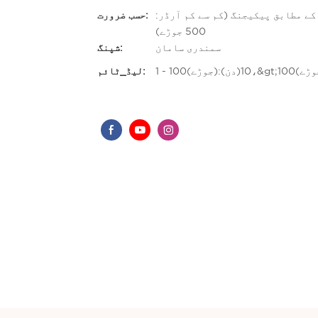
 آرڈر: 50 جوڑے)، اپنی مرضی کے مطابق پیکیجنگ (کم سے کم آرڈر:
حسب ضرورت:
500 جوڑے)
سمندری سامان
شپنگ:
لیڈ_ٹائم: