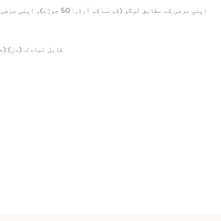
اپنی مرضی کے مطابق لوگو (کم سے کم
1 - 100(جوڑے):10(دن)،&gt;100(جوڑے):قابل تبادلہ(دن)