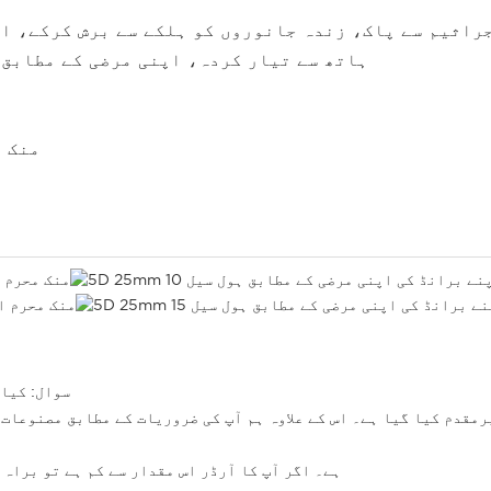
جراثیم سے پاک، زندہ جانوروں کو ہلکے سے برش کرکے، ا
ہاتھ سے تیار کردہ، اپنی مرضی کے مطابق
100% 
1. سوال: ک
نٹنگ لوگو کا خیرمقدم کیا گیا ہے۔ اس کے علاوہ ہم آپ کی ضروریات کے مطابق مص
A: عام طور پر ہمارا MOQ 10 PCS ہے۔ اگر آپ کا آرڈر اس مقدار سے کم 