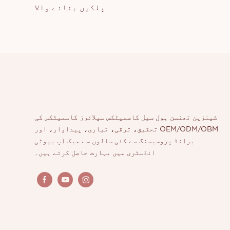
پلکیں بنانے والا
شینزین تھنسن ہول سیل کاسمیٹکس سپلائرز کاسمیٹکس کی
تحقیق، ترقی، تیاری، پیداوار، اور OEM/ODM/OBM
برانڈ پروسیسنگ سے کئی سالوں سے میک اپ بیوٹی
انڈسٹری میں مہارت حاصل کرتے ہیں۔