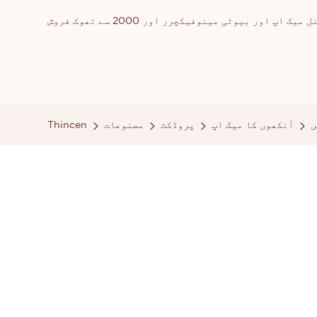
ور بیوٹی مینوفیکچرر اور 2000 سے تھوک فروش
ں
آنکھوں کا میک اپ
پروڈکٹ
مصنوعات
Thincen