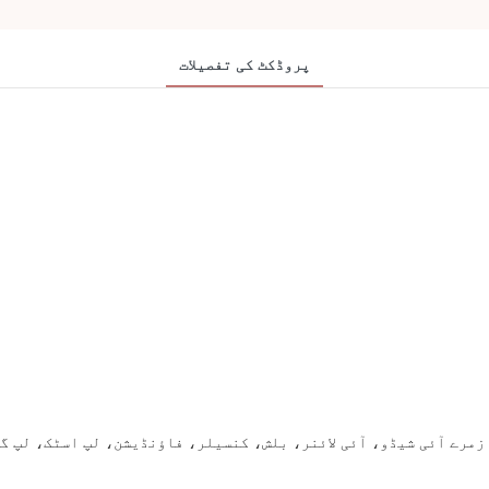
پروڈکٹ کی تفصیلات
زمرے آئی شیڈو، آئی لائنر، بلش، کنسیلر، فاؤنڈیشن، لپ اسٹک، لپ گ