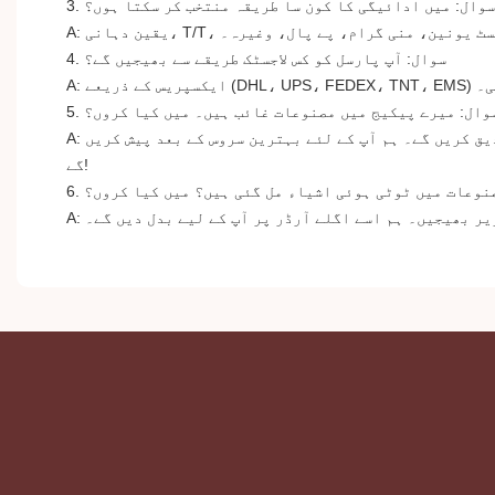
3. سوال: میں ادائیگی کا کون سا طریقہ منتخب کر سکتا ہوں؟
قین دہانی، T/T، ویسٹ یونین، منی گرام، پے پال، وغیرہ۔
4. سوال: آپ پارسل کو کس لاجسٹک طریقے سے بھیجیں گے؟
 گی۔
. سوال: میرے پیکیج میں مصنوعات غائب ہیں۔ میں کیا کروں؟
A: براہ کرم ہم سے بروقت رابطہ کریں اور تمام مصنوعات کی تصاویر ایک ساتھ لیں، اسی وقت ہم اپنے گودام سے آپ کے آرڈر کی تصدیق کریں گے۔ ہم آپ کے لئے بہترین سروس کے بعد پیش کریں
گے!
 مصنوعات میں ٹوٹی ہوئی اشیاء مل گئی ہیں؟ میں کیا کروں؟
صویر بھیجیں۔ ہم اسے اگلے آرڈر پر آپ کے لیے بدل دیں گے۔