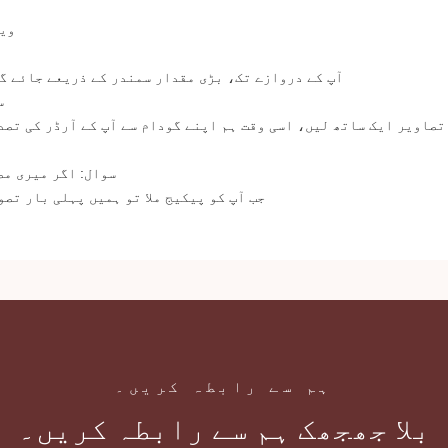
A: ی
A: ایکسپریس کے ذریعے (DHL، UPS، FEDEX، TNT، EMS) آپ کے دروازے تک، بڑی مقدار سمندر کے ذریعے جائے
5
6. سوال: اگر میری
A: جب آپ کو پیکیج ملا تو ہمیں پہلی بار ت
m 5d منک محرم
ہم سے رابطہ کریں۔
بلا جھجھک ہم سے رابطہ کریں۔