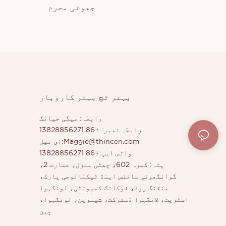
جھوٹی محرم
بہتر ٹچ بہتر کاروبار
رابطہ: میگی جیانگ
رابطہ نمبر: +86 13828856271
Maggie@thincen.com
ای میل:
واٹس ایپ:+86 13828856271
پتہ: کمرہ 602، چھٹی منزل، عمارت 2،
گوانگھوئی سائنس اینڈ ٹیکنالوجی پارک،
منقنگ روڈ، فوکانگ کمیونٹی، لونگہوا
اسٹریٹ، لانگہوا ڈسٹرکٹ، شینزین، لونگہوا،
چین