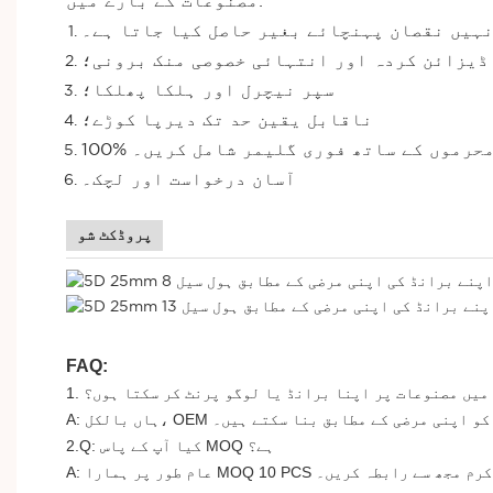
مصنوعات کے بارے میں:
نہیں نقصان پہنچائے بغیر حاصل کیا جاتا ہے۔
 ڈیزائن کردہ اور انتہائی خصوصی منک برونی؛
سپر نیچرل اور ہلکا پھلکا؛
ناقابل یقین حد تک دیرپا کوڑے؛
منک محرموں کے ساتھ فوری گلیمر شامل کریں۔
آسان درخواست اور لچک۔
پروڈکٹ شو
FAQ:
یا میں مصنوعات پر اپنا برانڈ یا لوگو پرنٹ کر سکتا ہوں؟
نوعات کو اپنی مرضی کے مطابق بنا سکتے ہیں۔
2.Q: کیا آپ کے پاس MOQ ہے؟
ہے تو براہ کرم مجھ سے رابطہ کریں۔