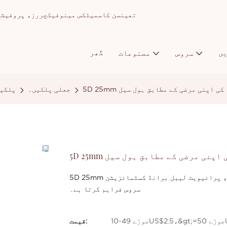
تھینسن کاسمیٹکس مینوفیکچررز، پروفیشنل میک اپ ا
ں
گھر
سروس
مصنوعات
رانڈ کی اپنی مرضی کے مطابق ہول سیل
جعلی پلکیں۔
پلکی
ڈ کی اپنی مرضی کے مطابق ہول سیل
5D 25mm منک آئی لیش باکس تھوک کسٹم مینوفیکچرر، وائٹ لیبل پیکیجنگ، پرائیویٹ لیبل برانڈ کسٹمائزیشن
سروس فراہم کرتا ہے۔
US
قیمت: