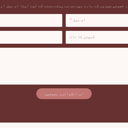
 خصوصی چیزوں کے بارے میں سب سے پہلے سننے کے لیے اپنا ای میل ای
ای میل
کمپنی کا نام
اب انکوائری بھیجیں