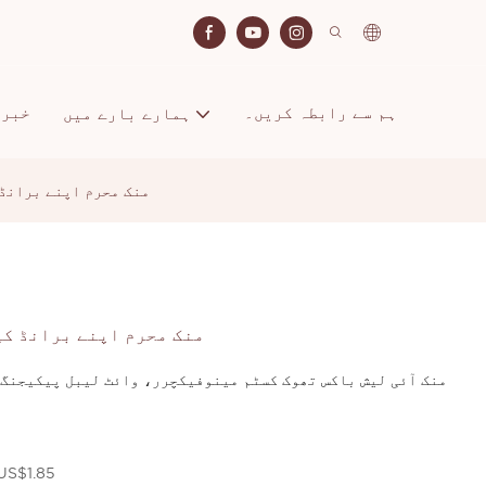
ہم سے رابطہ کریں۔
خبری
ہمارے بارے میں
5D 25mm منک محرم اپنے ب
5D 25mm منک محرم اپنے بران
10-49 جوڑےUS$2.5،&gt;=50 جوڑے$1.85