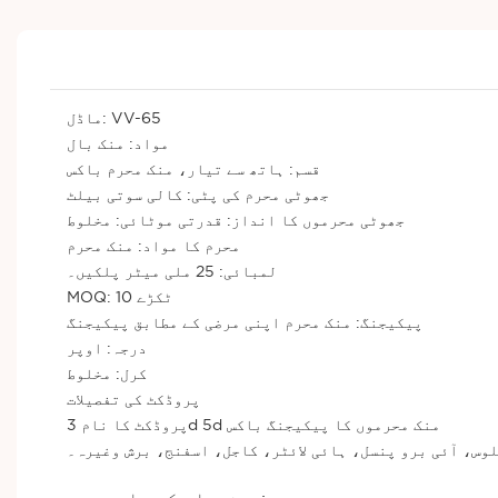
ماڈل: VV-65
مواد: منک بال
قسم: ہاتھ سے تیار، منک محرم باکس
جھوٹی محرم کی پٹی: کالی سوتی بیلٹ
جھوٹی محرموں کا انداز: قدرتی موٹائی: مخلوط
محرم کا مواد: منک محرم
لمبائی: 25 ملی میٹر پلکیں۔
MOQ: 10 ٹکڑے
پیکیجنگ: منک محرم اپنی مرضی کے مطابق پیکیجنگ
درجہ: اوپر
کرل: مخلوط
پروڈکٹ کی تفصیلات
پروڈکٹ کا نام 3d 5d منک محرموں کا پیکیجنگ باکس
لوس، آئی برو پنسل، ہائی لائٹر، کاجل، اسفنج، برش وغیرہ۔