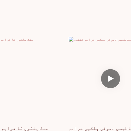
اطیسی جھوٹی پلکیں فراہم
3D منک پلکوں کا فراہم