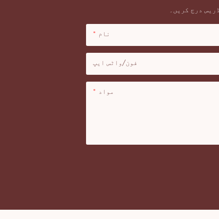
ڈریس درج کریں۔
نام
فون/واٹس ایپ
مواد