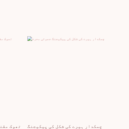
چمکدار ہیرے کی شکل کی پیکیجنگ
تھوک مقن