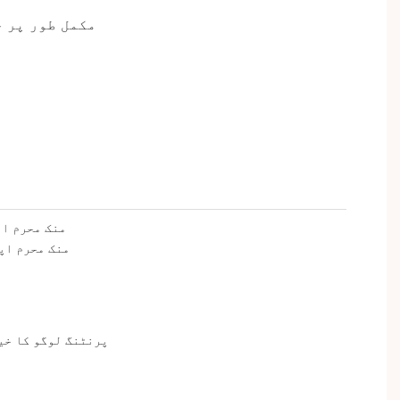
مکمل طور پر 
A: ہاں بالکل، OEM پر