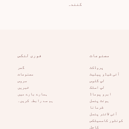
کنندہ
مصنوعات
فوری لنکس
پروڈکٹ
گھر
آئی شیڈو پیلیٹ
مصنوعات
لپ گلوس
سروس
لپ اسٹک
خبریں
ابرو پوماڈ
ہمارے بارے میں
ہونٹ پنسل
ہم سے رابطہ کریں۔
شرمانا
آئی لائنر پنسل
کونٹور کاسمیٹکس
کاجل