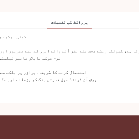
پروڈکٹ کی تفصیلات
کوئی لوگو دیرپا نہیں 5 رنگوں کی واٹر 
نرم فوکس نایلان فائبر ٹیکسٹو
استعمال کرنے کا طریقہ: براؤز پر ہلکے سے
برش آن ٹینٹڈ جیل قدرتی رنگ کو بڑھانے اور جگہ