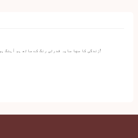
زندگی کا سچا سایہ قدرتی رنگ کے ساتھ ہم آہنگ ہوتا ہے، کیونکہ ریشے صحت مند نظر آنے والے ابرو کے لیے بھرپور اور موٹائی بڑھانے میں مدد کرتے ہیں۔ خوشبو سے پاک، منی برش!