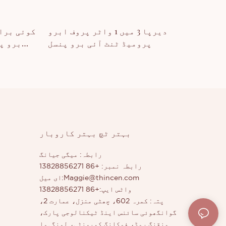
دیرپا 3 میں 1 واٹر پروف ابرو
کوئی برا
پرومیڈ ٹنٹ آئی برو پنسل
برو پ
بہتر ٹچ بہتر کاروبار
رابطہ: میگی جیانگ
رابطہ نمبر: +86 13828856271
Maggie@thincen.com
ای میل:
واٹس ایپ:+86 13828856271
پتہ: کمرہ 602، چھٹی منزل، عمارت 2،
گوانگھوئی سائنس اینڈ ٹیکنالوجی پارک،
منقنگ روڈ، فوکانگ کمیونٹی، لونگہوا