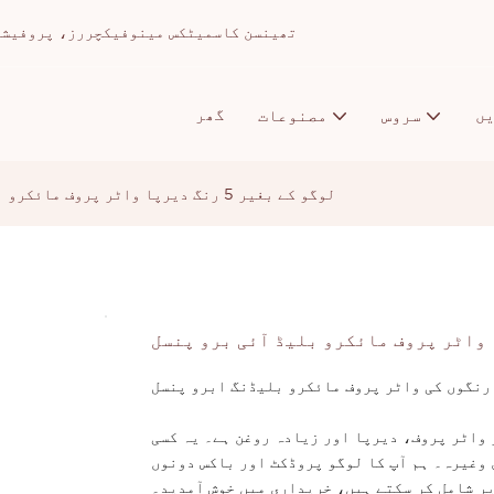
تھینسن کاسمیٹکس مینوفیکچررز، پروفیشنل میک اپ ا
ں
گھر
سروس
مصنوعات
لوگو کے بغیر 5 رنگ دیرپا واٹر پروف مائکرو بلیڈ آئی برو پنسل
 واٹر پروف، دیرپا اور زیادہ روغن ہے۔ یہ کسی
وغیرہ۔ ہم آپ کا لوگو پروڈکٹ اور باکس دونوں
ر شامل کر سکتے ہیں، خریداری میں خوش آمدید۔