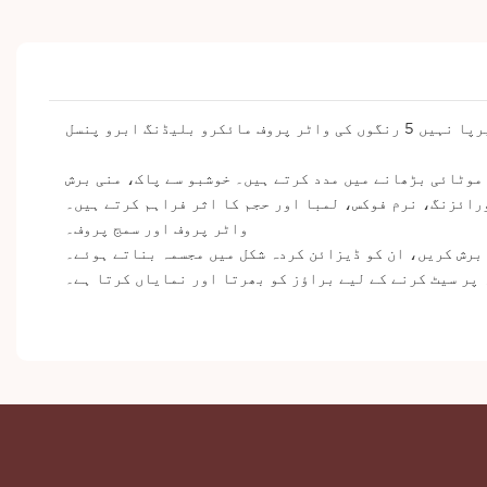
پروف مائکرو بلیڈنگ ابرو پنسل
رائزنگ، نرم فوکس، لمبا اور حجم کا اثر فراہم کرتے ہیں۔
واٹر پروف اور سمج پروف۔
 برش کریں، ان کو ڈیزائن کردہ شکل میں مجسمہ بناتے ہوئے۔
 پر سیٹ کرنے کے لیے براؤز کو بھرتا اور نمایاں کرتا ہے۔