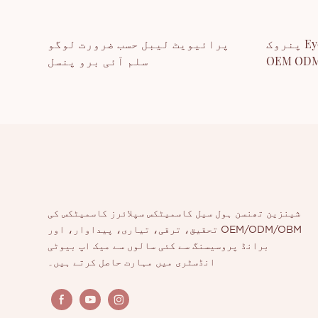
پنروک Eyebrow جیل Eyebrow تیل
پرائیویٹ لیبل حسب ضرورت لوگو
سلم آئی برو پنسل
شینزین تھنسن ہول سیل کاسمیٹکس سپلائرز کاسمیٹکس کی
تحقیق، ترقی، تیاری، پیداوار، اور OEM/ODM/OBM
برانڈ پروسیسنگ سے کئی سالوں سے میک اپ بیوٹی
انڈسٹری میں مہارت حاصل کرتے ہیں۔