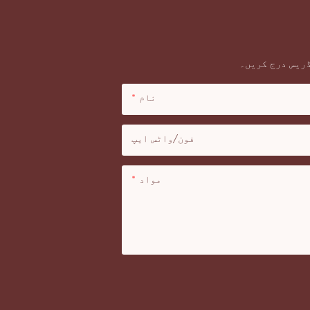
ڈریس درج کریں۔
نام
فون/واٹس ایپ
مواد