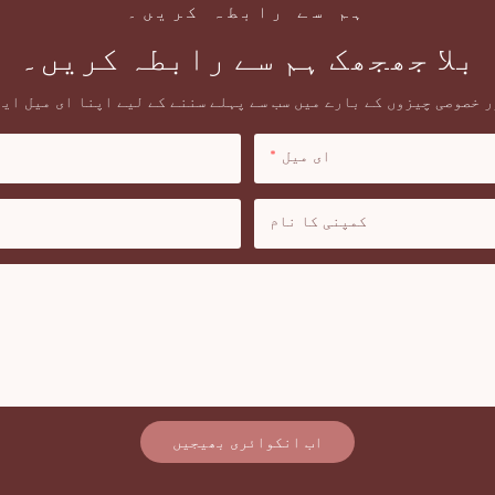
ہم سے رابطہ کریں۔
بلا جھجھک ہم سے رابطہ کریں۔
 خصوصی چیزوں کے بارے میں سب سے پہلے سننے کے لیے اپنا ای میل ای
ای میل
کمپنی کا نام
اب انکوائری بھیجیں