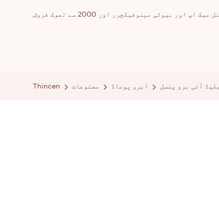
ور بیوٹی مینوفیکچرر اور 2000 سے تھوک فروش
ابرو پوماڈ
مصنوعات
Thincen