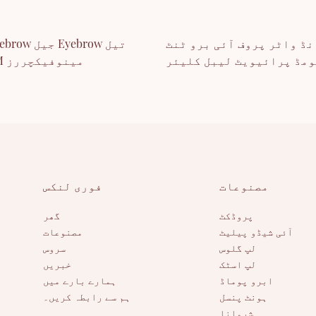
نڈ واٹر پروف آئی برو ٹنٹ
ومڈ پرائیویٹ لیبل کلیئر
OEM ODM مینوفیکچررز
برو جیل
مصنوعات
فوری لنکس
پروڈکٹ
گھر
آئی شیڈو پیلیٹ
مصنوعات
لپ گلوس
سروس
لپ اسٹک
خبریں
ابرو پوماڈ
ہمارے بارے میں
ہونٹ پنسل
ہم سے رابطہ کریں۔
شرمانا