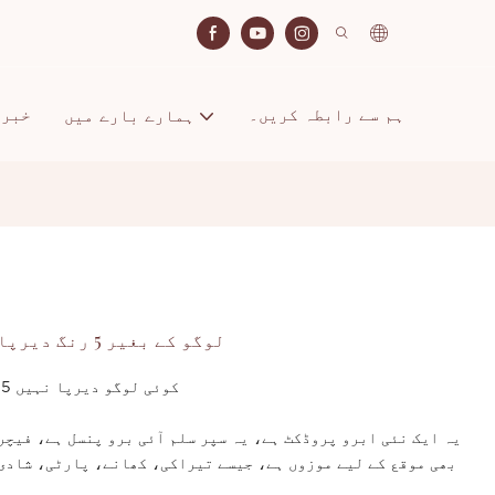
ہم سے رابطہ کریں۔
خبری
ہمارے بارے میں
لوگو کے بغیر 5 رنگ دیرپا واٹر پروف مائکرو بلیڈ آئی برو پنسل
کوئی لوگو دیرپا نہیں 5 رنگوں کی واٹر پروف مائکرو بلیڈنگ ابرو پنسل
یہ ایک نئی ابرو پروڈکٹ ہے، یہ سپر سلم آئی برو پنسل ہے، فیچر
بھی موقع کے لیے موزوں ہے، جیسے تیراکی، کھانے، پارٹی، شادی 
پ