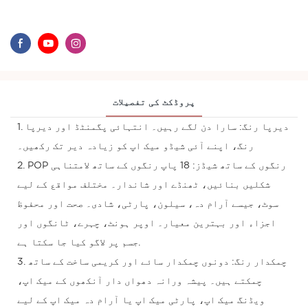
پروڈکٹ کی تفصیلات
1. دیرپا رنگ: سارا دن لگے رہیں۔ انتہائی پگمنٹڈ اور دیرپا
رنگ، اپنے آئی شیڈو میک اپ کو زیادہ دیر تک رکھیں۔
2. POP رنگوں کے ساتھ شیڈز: 18 پاپ رنگوں کے ساتھ لامتناہی
شکلیں بنائیں، ٹھنڈے اور شاندار۔ مختلف مواقع کے لیے
سوٹ، جیسے آرام دہ، سیلون، پارٹی، شادی۔ صحت اور محفوظ
اجزاء اور بہترین معیار۔ اوپر ہونٹ، چہرے، ٹانگوں اور
جسم پر لاگو کیا جا سکتا ہے.
3. چمکدار رنگ: دونوں چمکدار سائے اور کریمی ساخت کے ساتھ
چمکتے ہیں۔ پیشہ ورانہ دھواں دار آنکھوں کے میک اپ،
ویڈنگ میک اپ، پارٹی میک اپ یا آرام دہ میک اپ کے لیے