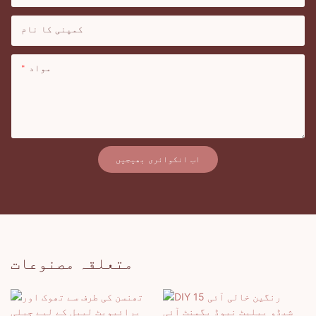
کمپنی کا نام
مواد
اب انکوائری بھیجیں
متعلقہ مصنوعات