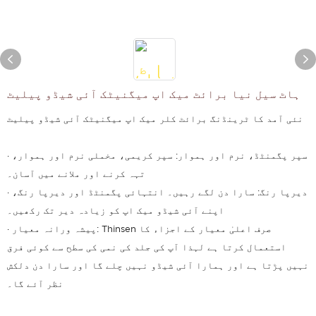
ہاٹ سیل نیا برائٹ میک اپ میگنیٹک آئی شیڈو پیلیٹ
نئی آمد کا ٹرینڈنگ برائٹ کلر میک اپ میگنیٹک آئی شیڈو پیلیٹ
· سپر پگمنٹڈ، نرم اور ہموار: سپر کریمی، مخملی نرم اور ہموار،
تہہ کرنے اور ملانے میں آسان۔
· دیرپا رنگ: سارا دن لگے رہیں۔ انتہائی پگمنٹڈ اور دیرپا رنگ،
اپنے آئی شیڈو میک اپ کو زیادہ دیر تک رکھیں۔
· پیشہ ورانہ معیار: Thinsen صرف اعلیٰ معیار کے اجزاء کا
استعمال کرتا ہے لہذا آپ کی جلد کی نمی کی سطح سے کوئی فرق
نہیں پڑتا ہے اور ہمارا آئی شیڈو نہیں چلے گا اور سارا دن دلکش
نظر آئے گا۔