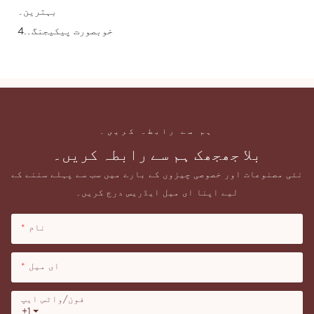
بہترین۔
4.خوبصورت پیکیجنگ۔
ہم سے رابطہ کریں۔
بلا جھجھک ہم سے رابطہ کریں۔
نئی مصنوعات اور خصوصی چیزوں کے بارے میں سب سے پہلے سننے کے
لیے اپنا ای میل ایڈریس درج کریں۔
نام
ای میل
فون/واٹس ایپ
+1