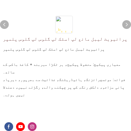
پرائیویٹ لیبل مائع لپ اسٹک لپ گلوس لپ گلوس پلمپر
پرائیویٹ لیبل مائع لپ اسٹک لپ گلوس لپ گلوس پلمپر
معیاری پیکیج: محفوظ پیکیج، ہر ٹکڑا مہربند + کاغذ باکس کے
ساتھ۔
فوائد: موئسچرائزنگ، ہائیڈریٹنگ، غذائیت سے بھرپور، دیرپا،
پانی مزاحم، دلکش رنگ، کپ پر چپکنے والے، رگڑتے نہیں، دھندلا
نہیں ہوتے۔