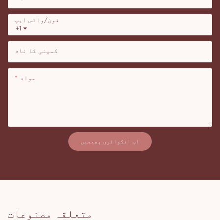
فون/واٹس ایپ
+1
کمپنی کا نام
مواد
اب انکوائری بھیجیں
متعلقہ مصنوعات