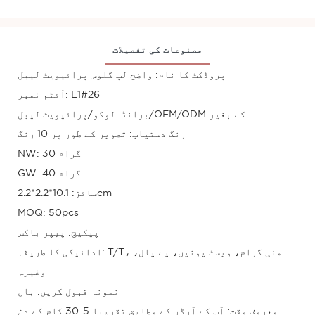
مصنوعات کی تفصیلات
پروڈکٹ کا نام: واضح لپ گلوس پرائیویٹ لیبل
آئٹم نمبر: L1#26
برانڈ: لوگو/پرائیویٹ لیبل/OEM/ODM کے بغیر
رنگ دستیاب: تصویر کے طور پر 10 رنگ
NW: 30 گرام
GW: 40 گرام
سائز: 10.1*2.2*2.2cm
MOQ: 50pcs
پیکیج: پیپر باکس
ادائیگی کا طریقہ: T/T، منی گرام، ویسٹ یونین، پے پال،
وغیرہ
نمونہ قبول کریں: ہاں
معروف وقت: آپ کے آرڈر کے مطابق تقریبا 5-30 کام کے دن