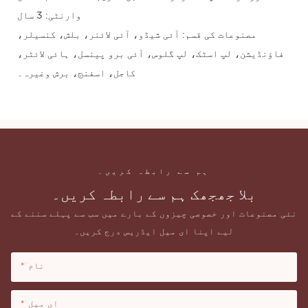
وارنٹی: 3 سال
مصنوعات کی قسم: آئی شیڈو، آئی لائنر، بلش، کنسیلر،
فاؤنڈیشن، لپ اسٹک، لپ گلوس، آئی برو پینسل، ہائی لائٹر،
کاجل، اسفنج، برش وغیرہ۔
ہم سے رابطہ کریں۔
بلا جھجھک ہم سے رابطہ کریں۔
نئی مصنوعات اور خصوصی چیزوں کے بارے میں سب سے پہلے سننے کے
لیے اپنا ای میل ایڈریس درج کریں۔
نام
ای میل