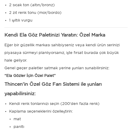
2 sıcak ton (altın/bronz)
2 zıt renk tonu (mor/bordo)
1 ışıltılı vurgu
Kendi Ela Göz Paletinizi Yaratın: Özel Marka
Eğer bir güzellik markası sahibiyseniz veya kendi ürün serinizi
piyasaya sürmeyi planlıyorsanız, işte fırsat burada çok büyük
hale geliyor.
Genel geçer paletler satmak yerine şunları sunabilirsiniz:
“Ela Gözler İçin Özel Palet”
Thincen'in Özel Göz Farı Sistemi ile şunları
yapabilirsiniz:
Kendi renk tonlarınızı seçin (200'den fazla renk)
Kaplama seçeneklerini özelleştirin:
mat
parıltı