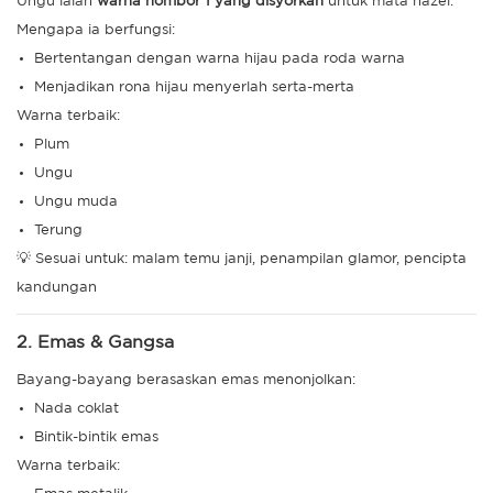
Ungu ialah
warna nombor 1 yang disyorkan
untuk mata hazel.
Mengapa ia berfungsi:
Bertentangan dengan warna hijau pada roda warna
Menjadikan rona hijau menyerlah serta-merta
Warna terbaik:
Plum
Ungu
Ungu muda
Terung
💡 Sesuai untuk: malam temu janji, penampilan glamor, pencipta
kandungan
2. Emas & Gangsa
Bayang-bayang berasaskan emas menonjolkan:
Nada coklat
Bintik-bintik emas
Warna terbaik: