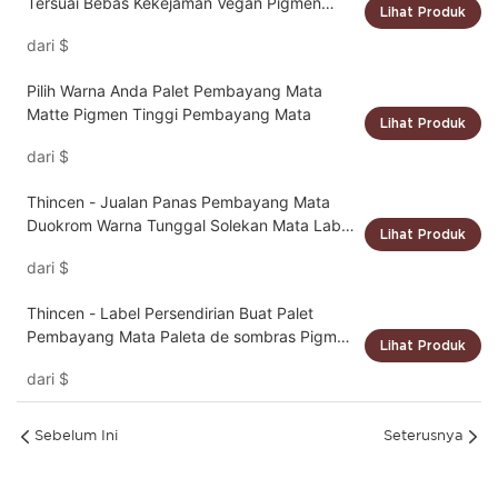
Tersuai Bebas Kekejaman Vegan Pigmen
Lihat Produk
Tinggi Plat Pembayang Mata
dari
$
Pilih Warna Anda Palet Pembayang Mata
Matte Pigmen Tinggi Pembayang Mata
Lihat Produk
dari
$
Thincen - Jualan Panas Pembayang Mata
Duokrom Warna Tunggal Solekan Mata Label
Lihat Produk
Persendirian
dari
$
Thincen - Label Persendirian Buat Palet
Pembayang Mata Paleta de sombras Pigmen
Lihat Produk
Tinggi Anda Sendiri Plat Pembayang Mata
dari
$
DIY
Sebelum Ini
Seterusnya