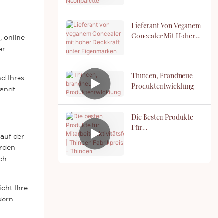
Lieferant Von Veganem
Concealer Mit Hoher
, online
Deckkraft Unter
er
Eigenmarken
Thincen, Brandneue
d Ihres
Produktentwicklung
andt.
Die Besten Produkte
Für
Mitarbeiteraktivitätsfot
 auf der
Os | Thincen
erden
Fabrikpreis - Thincen
ch
icht Ihre
dern