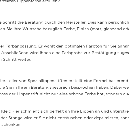
rfekten Lippenfarbe erfüllen?
ste Schritt die Beratung durch den
Hersteller.
Dies kann persönlich
en Sie Ihre Wünsche bezüglich Farbe, Finish (matt, glänzend od
er Farbanpassung. Er wählt den optimalen Farbton für Sie anhan
s. Anschließend wird Ihnen eine Farbprobe zur Bestätigung zuges
 Schritt weiter.
ersteller von Speziallippenstiften erstellt eine Formel basierend
 die Sie in Ihrem Beratungsgespräch besprochen haben. Dabei w
dass der Lippenstift nicht nur eine schöne Farbe hat, sondern au
 Kleid – er schmiegt sich perfekt an Ihre Lippen an und unterstre
n der Stange wird er Sie nicht enttäuschen oder deprimieren, son
t schenken.