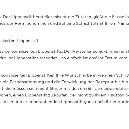
. Der Lippenstifthersteller mischt die Zutaten, gießt die Masse 
ft aus der Form genommen und auf eine Schachtel mit Ihrem Nam
isierten Lippenstift
s personalisierten Lippenstifts. Der Hersteller schickt Ihnen ein
ird Ihr Lippenstift versendet – so einfach ist das! Ihr Traum vom
rsonalisierten Lippenstiften Ihre Wunschfarbe in wenigen Schrit
r die Farbabstimmung und die Entwicklung der Rezeptur bis hin
ft. Sie müssen sich nicht länger mit den unzähligen Lippenstifte
en, einen Lippenstift zu kaufen, der nicht zu Ihrem Hautton od
akellosen und atemberaubenden Lippenstift ganz nach Ihren Vorl