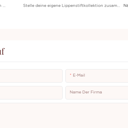
Individuelle Lippenstiftherstellung: So wählen Sie den richtigen Hersteller für Ihre Marke
Stelle deine eigene Lippenstiftkollektion zusammen: Tipps von einem individuellen Lippenstift
Nä
uf
E-Mail
Name Der Firma