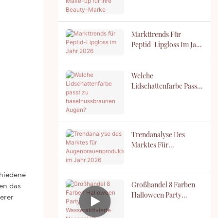
Make-Up Für Ihre
Beauty-Marke
Markttrends Für
Peptid-Lipgloss Im Jahr
2026
Welche
Lidschattenfarbe Passt
Zu Haselnussbraunen
Augen?
Trendanalyse Des
Marktes Für
Augenbrauenprodukte
Im Jahr 2026
chiedene
Großhandel 8 Farben
en das
Halloween Party
erer
Wasseraktivierte
Neonpalette