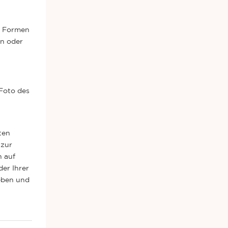
in Formen
en oder
 Foto des
ten
 zur
n auf
er Ihrer
ieben und