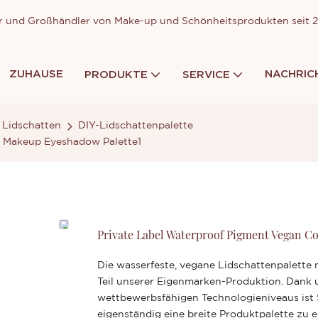
ller und Großhändler von Make-up und Schönheitsprodukten seit
ZUHAUSE
NACHRIC
PRODUKTE
SERVICE
Lidschatten
DIY-Lidschattenpalette
s Makeup Eyeshadow Palette1
Private Label Waterproof Pigment Vegan C
Die wasserfeste, vegane Lidschattenpalette
Teil unserer Eigenmarken-Produktion. Dank 
wettbewerbsfähigen Technologieniveaus ist 
eigenständig eine breite Produktpalette zu e