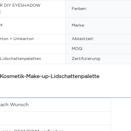
OR DIY EYESHADOW
Farben:
E
CM
Marke:
arton + Umkarton
Abtastzeit:
MOQ:
 Lidschattenpaletten
Zertifizierung:
-Kosmetik-Make-up-Lidschattenpalette
 nach Wunsch