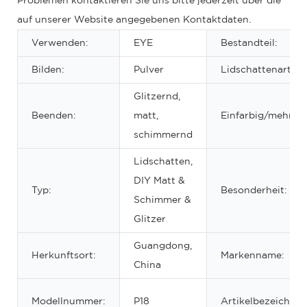
Problemen kontaktieren Sie uns bitte jederzeit über die
auf unserer Website angegebenen Kontaktdaten.
Verwenden:
EYE
Bestandteil:
Bilden:
Pulver
Lidschattenart:
Glitzernd,
Beenden:
matt,
Einfarbig/mehrfar
schimmernd
Lidschatten,
DIY Matt &
Typ:
Besonderheit:
Schimmer &
Glitzer
Guangdong,
Herkunftsort:
Markenname:
China
Modellnummer:
P18
Artikelbezeichnu