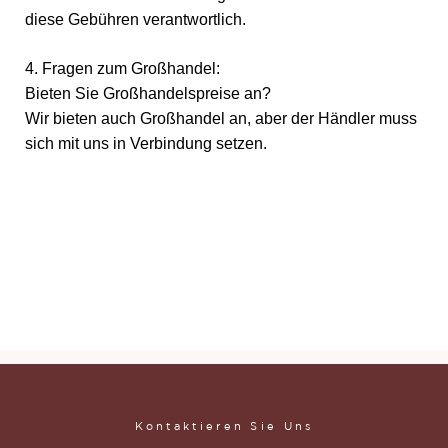
diese Gebühren verantwortlich.
4. Fragen zum Großhandel:
Bieten Sie Großhandelspreise an?
Wir bieten auch Großhandel an, aber der Händler muss
sich mit uns in Verbindung setzen.
Private Label Paleta De Sombras – Gestalten Sie Ihre
eigene hochpigmentierte Nude-Lidschattenpalette
Private Label Paleta De Sombras – Gestalten Sie Ihre
eigene hochpigmentierte Nude-Lidschattenpalette
Private Label Paleta De Sombras – Gestalten Sie Ihre
eigene hochpigmentierte Nude-Lidschattenpalette
Kontaktieren Sie Uns