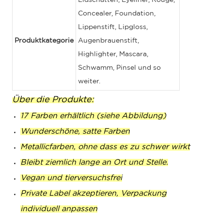
Concealer, Foundation,
Lippenstift, Lipgloss,
Produktkategorie
Augenbrauenstift,
Highlighter, Mascara,
Schwamm, Pinsel und so
weiter.
Über die Produkte:
17 Farben erhältlich (siehe Abbildung)
Wunderschöne, satte Farben
Metallicfarben, ohne dass es zu schwer wirkt
Bleibt ziemlich lange an Ort und Stelle.
Vegan und tierversuchsfrei
Private Label akzeptieren, Verpackung
individuell anpassen