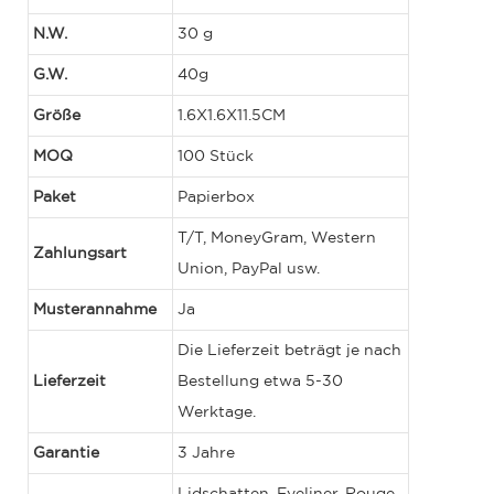
N.W.
30 g
G.W.
40g
Größe
1.6X1.6X11.5CM
MOQ
100 Stück
Paket
Papierbox
T/T, MoneyGram, Western
Zahlungsart
Union, PayPal usw.
Musterannahme
Ja
Die Lieferzeit beträgt je nach
Lieferzeit
Bestellung etwa 5-30
Werktage.
Garantie
3 Jahre
Lidschatten, Eyeliner, Rouge,