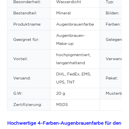
Besonderheit:
Wasserdicht
Typ:
Bestandteil:
Mineral
Bilden:
Produktname:
Augenbrauenfarbe
Farben:
Augenbrauen-
Geeignet für:
Gelegenheit
Make-up
hochpigmentiert,
Vorteil:
Verwendun
langanhaltend
DHL, FedEx, EMS,
Versand:
Paket:
UPS, TNT
G.W:
20 g
Musterbeste
Zertifizierung:
MSDS
Hochwertige 4-Farben-Augenbrauenfarbe für den