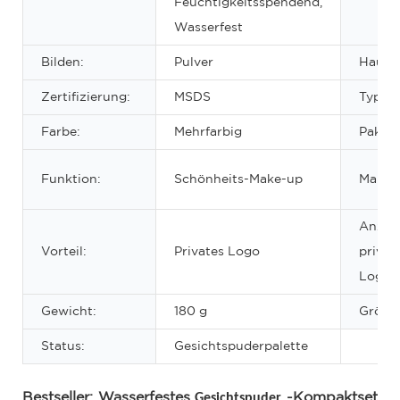
Feuchtigkeitsspendend,
Wasserfest
Bilden:
Pulver
Hautty
Zertifizierung:
MSDS
Typ:
Farbe:
Mehrfarbig
Paket:
Funktion:
Schönheits-Make-up
Marke:
Anzahl
Vorteil:
Privates Logo
privat
Logos
Gewicht:
180 g
Größe
Status:
Gesichtspuderpalette
Bestseller: Wasserfestes
Gesichtspuder
-Kompaktset