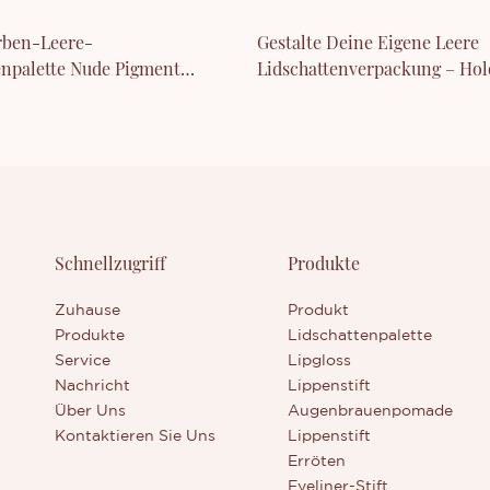
rben-Leere-
Gestalte Deine Eigene Leere
enpalette Nude Pigment
Lidschattenverpackung – Hol
en
Lidschattenpalette
Schnellzugriff
Produkte
Zuhause
Produkt
Produkte
Lidschattenpalette
Service
Lipgloss
Nachricht
Lippenstift
Über Uns
Augenbrauenpomade
Kontaktieren Sie Uns
Lippenstift
Erröten
Eyeliner-Stift