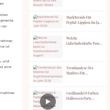
Make-Up Für Ihre
den
Beauty-Marke
ukten
Markttrends Für
igmente.
Peptid-Lipgloss Im Jahr
e-up-
2026
Welche
rnehmer,
Lidschattenfarbe Passt
ie ist
Zu Haselnussbraunen
Augen?
n, und
st eine
Trendanalyse Des
Marktes Für
Augenbrauenprodukte
Im Jahr 2026
Großhandel 8 Farben
ernehmer
Halloween Party
Wasseraktivierte
Neonpalette