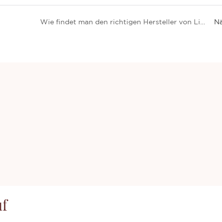
?
Wie findet man den richtigen Hersteller von Lippenmasken für seine Marke?
Nä
uf