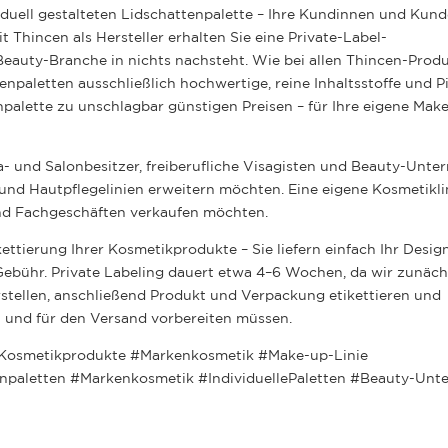
viduell gestalteten Lidschattenpalette – Ihre Kundinnen und Kun
 Thincen als Hersteller erhalten Sie eine Private-Label-
Beauty-Branche in nichts nachsteht. Wie bei allen Thincen-Prod
npaletten ausschließlich hochwertige, reine Inhaltsstoffe und P
npalette zu unschlagbar günstigen Preisen – für Ihre eigene Mak
a- und Salonbesitzer, freiberufliche Visagisten und Beauty-Unte
nd Hautpflegelinien erweitern möchten. Eine eigene Kosmetiklin
und Fachgeschäften verkaufen möchten.
tierung Ihrer Kosmetikprodukte – Sie liefern einfach Ihr Desig
Gebühr. Private Labeling dauert etwa 4–6 Wochen, da wir zunäch
erstellen, anschließend Produkt und Verpackung etikettieren und
n und für den Versand vorbereiten müssen.
Kosmetikprodukte #Markenkosmetik #Make-up-Linie
npaletten #Markenkosmetik #IndividuellePaletten #Beauty-Unt