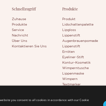
Schnellzugriff
Produkte
Zuhause
Produkt
Produkte
Lidschattenpalette
Service
Lipgloss
Nachricht
Lippenstift
Über Uns
Augenbrauenpomade
Kontaktieren Sie Uns
Lippenstift
Erröten
Eyeliner-Stift
Kontur-Kosmetik
Wimperntusche
Lippenmaske
Wimpern
Textmarker
Schönheitswerkzeuge
Abdeckstift Mit Voller Dec
website you consent to all cookies in accordance with our Cookie