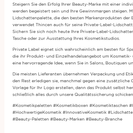
Steigern Sie den Erfolg Ihrer Beauty-Marke mit einer indi
werden begeistert sein und Ihre Gewinnmargen steigen. Mit
Lidschattenpalette, die den besten Markenprodukten der 
verwendet Thincen auch für seine Private-Label-Lidschatte
Sichern Sie sich noch heute Ihre Private-Label-Lidschatte
Tasche oder zur Ausstattung Ihres Kosmetikstudios.
Private Label eignet sich wahrscheinlich am besten für Sp
die ihr Produkt- und Einzelhandelsangebot um Kosmetik- u
eine hervorragende Idee, wenn Sie in Salons, Boutiquen 
Die meisten Lieferanten übernehmen Verpackung und Etiket
den Rest erledigen sie, manchmal gegen eine zusätzliche 
Vorlage für Ihr Logo erstellen, dann das Produkt selbst h
schließlich alles durch unsere Qualitätssicherung schicke
#Kosmetikpaletten #Kosmetikboxen #Kosmetiktaschen #
#HochwertigeKosmetik #InnovativeKosmetik #Lidschatte
#Beauty-Paletten #Beauty-Marken #Beauty-Branche