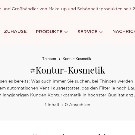
ller und Großhändler von Make-up und Schönheitsprodukten seit
ZUHAUSE
NACHRIC
PRODUKTE
SERVICE
Thincen
Kontur-Kosmetik
#Kontur-Kosmetik
issen es bereits: Was auch immer Sie suchen, bei Thincen werden S
inem automatischen Ventil ausgestattet, das den Filter je nach L
ren langjährigen Kunden Konturkosmetik in höchster Qualität an
1 Inhalt
0 Ansichten