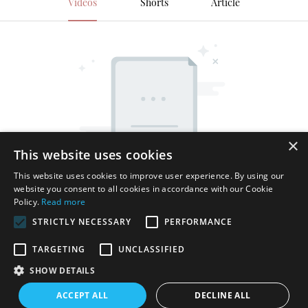
Vidéos
Shorts
Article
×
This website uses cookies
This website uses cookies to improve user experience. By using our
website you consent to all cookies in accordance with our Cookie
Policy.
Read more
STRICTLY NECESSARY
PERFORMANCE
TARGETING
UNCLASSIFIED
SHOW DETAILS
Copyright © 2026 Shenzhen Thincen Technology Co., Ltd. -
ACCEPT ALL
DECLINE ALL
www.thincen.com |
Plan du site