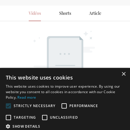
Vidéos
Shorts
Article
×
This website uses cookies
This website uses cookies to improve user experience. By using our
website you consent to all cookies in accordance with our Cookie
Policy.
Read more
STRICTLY NECESSARY
PERFORMANCE
TARGETING
UNCLASSIFIED
SHOW DETAILS
Copyright © 2026 Shenzhen Thincen Technology Co., Ltd. -