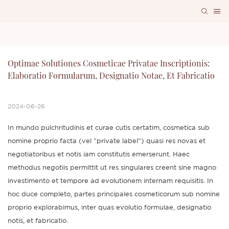
Optimae Solutiones Cosmeticae Privatae Inscriptionis: 
Elaboratio Formularum, Designatio Notae, Et Fabricatio
2024-06-26
In mundo pulchritudinis et curae cutis certatim, cosmetica sub
nomine proprio facta (vel "private label") quasi res novas et
negotiatoribus et notis iam constitutis emerserunt. Haec
methodus negotiis permittit ut res singulares creent sine magno
investimento et tempore ad evolutionem internam requisitis. In
hoc duce completo, partes principales cosmeticorum sub nomine
proprio explorabimus, inter quas evolutio formulae, designatio
notis, et fabricatio.