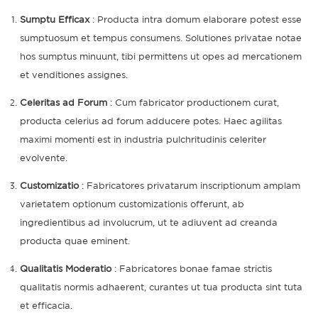
Sumptu Efficax
: Producta intra domum elaborare potest esse
sumptuosum et tempus consumens. Solutiones privatae notae
hos sumptus minuunt, tibi permittens ut opes ad mercationem
et venditiones assignes.
Celeritas ad Forum
: Cum fabricator productionem curat,
producta celerius ad forum adducere potes. Haec agilitas
maximi momenti est in industria pulchritudinis celeriter
evolvente.
Customizatio
: Fabricatores privatarum inscriptionum amplam
varietatem optionum customizationis offerunt, ab
ingredientibus ad involucrum, ut te adiuvent ad creanda
producta quae eminent.
Qualitatis Moderatio
: Fabricatores bonae famae strictis
qualitatis normis adhaerent, curantes ut tua producta sint tuta
et efficacia.