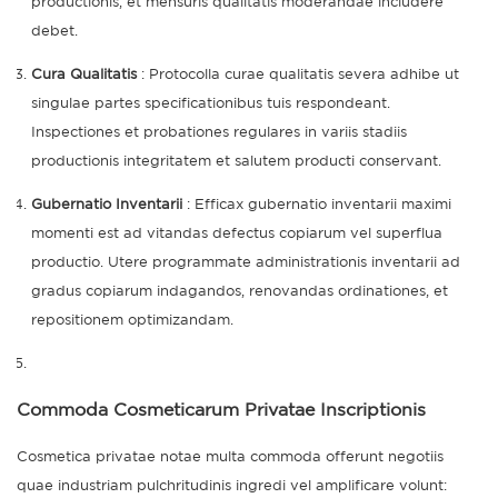
productionis, et mensuris qualitatis moderandae includere
debet.
Cura Qualitatis
: Protocolla curae qualitatis severa adhibe ut
singulae partes specificationibus tuis respondeant.
Inspectiones et probationes regulares in variis stadiis
productionis integritatem et salutem producti conservant.
Gubernatio Inventarii
: Efficax gubernatio inventarii maximi
momenti est ad vitandas defectus copiarum vel superflua
productio. Utere programmate administrationis inventarii ad
gradus copiarum indagandos, renovandas ordinationes, et
repositionem optimizandam.
Commoda Cosmeticarum Privatae Inscriptionis
Cosmetica privatae notae multa commoda offerunt negotiis
quae industriam pulchritudinis ingredi vel amplificare volunt: