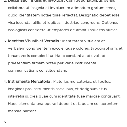
Designatio Insignis et Involucri
: Cum designatoribus peritis
collabora ut insignia et involucrum admodum gratum crees,
quod identitatem notae tuae reflectat. Designatio debet esse
visu iucunda, utilis, et legibus industriae congruens. Optiones
ecologicas considera ut emptores de ambitu sollicitos allicias.
Identitas Visualis et Verbalis
: Identitatem visualem et
verbalem congruentem excole, quae colores, typographiam, et
tonum vocis complectitur. Haec constantia adiuvat ad
praesentiam firmam notae per varia instrumenta
communicationis constituendam.
Instrumenta Mercatoria
: Materias mercatorias, ut libellos,
imagines pro instrumentis socialibus, et designum situs
interretialis, crea quae cum identitate tuae marcae congruant.
Haec elementa una operari debent ut fabulam cohaerentem
marcae narrent.