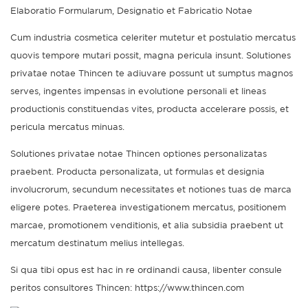
Elaboratio Formularum, Designatio et Fabricatio Notae
Cum industria cosmetica celeriter mutetur et postulatio mercatus
quovis tempore mutari possit, magna pericula insunt. Solutiones
privatae notae Thincen te adiuvare possunt ut sumptus magnos
serves, ingentes impensas in evolutione personali et lineas
productionis constituendas vites, producta accelerare possis, et
pericula mercatus minuas.
Solutiones privatae notae Thincen optiones personalizatas
praebent. Producta personalizata, ut formulas et designia
involucrorum, secundum necessitates et notiones tuas de marca
eligere potes. Praeterea investigationem mercatus, positionem
marcae, promotionem venditionis, et alia subsidia praebent ut
mercatum destinatum melius intellegas.
Si qua tibi opus est hac in re ordinandi causa, libenter consule
peritos consultores Thincen: https://www.thincen.com