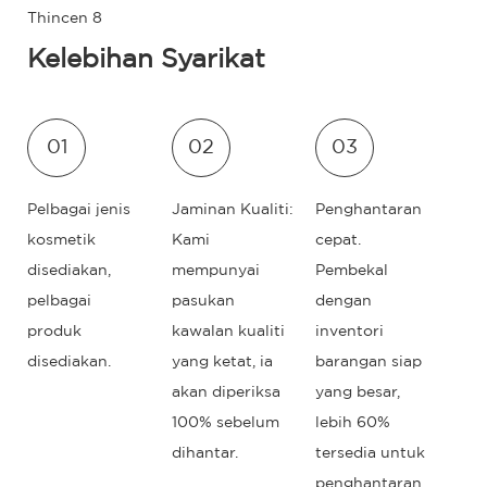
Kelebihan Syarikat
01
02
03
Pelbagai jenis
Jaminan Kualiti:
Penghantaran
kosmetik
Kami
cepat.
disediakan,
mempunyai
Pembekal
pelbagai
pasukan
dengan
produk
kawalan kualiti
inventori
disediakan.
yang ketat, ia
barangan siap
akan diperiksa
yang besar,
100% sebelum
lebih 60%
dihantar.
tersedia untuk
penghantaran.