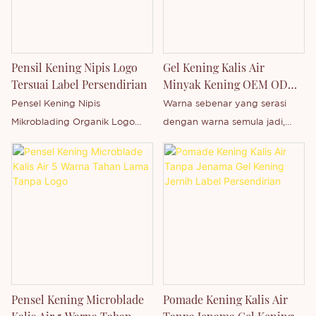
Pensil Kening Nipis Logo
Gel Kening Kalis Air
Tersuai Label Persendirian
Minyak Kening OEM ODM
Pengeluar
Pensel Kening Nipis
Warna sebenar yang serasi
Mikroblading Organik Logo
dengan warna semula jadi,
Tersuai Label Persendirian Ini
kerana Serat membantu
ialah produk kening baharu. Ia
meningkatkan kening yang
merupakan pensel kening
penuh dan tebal untuk kening
super nipis, ciri-cirinya kalis air,
yang kelihatan lebih sihat.
tahan lama dan berpigmen
BERUS MINI tanpa wangian!
tinggi. Ia sesuai untuk
Serat Nilon Fokus Lembut
sebarang majlis, seperti
memberikan kesan bertekstur,
berenang, makan, parti,
fokus lembut, memanjangkan
perkahwinan dan sebagainya.
dan memberi volum. Kalis air
Pensel Kening Microblade
Pomade Kening Kalis Air
Kami boleh menambah logo
dan Kalis calar. Cara