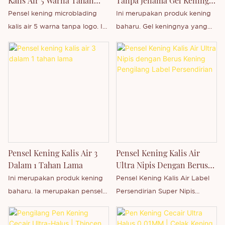
Kalis Air 5 Warna Tahan
Tanpa Jenama Gel Kening
anda pada produk dan kotak.
Penggunaan: Sapukan sedikit
Lama Tanpa Logo
Jernih Label Persendirian
Pensel kening microblading
Ini merupakan produk kening
Selamat datang untuk
pada kening, bentukkannya
kalis air 5 warna tanpa logo. Ini
baharu. Gel keningnya yang
membeli.
mengikut bentuk yang direka.
ialah produk kening baharu. Ia
sangat nipis, ciri-cirinya kalis
Gel berwarna berus mengisi
merupakan pensel kening
air, tahan lama dan berpigmen
dan menyerlahkan kening
yang sangat nipis, ciri-cirinya
tinggi. Ia sesuai untuk
untuk menyerlahkan warna
kalis air, tahan lama dan
sebarang majlis, seperti
semula jadi dan melekat pada
berpigmen tinggi. Ia sesuai
berenang, makan, parti,
tempatnya.
untuk sebarang majlis, seperti
perkahwinan dan sebagainya.
berenang, makan, parti,
Kami boleh menambah logo
perkahwinan dan sebagainya.
anda pada produk dan kotak.
Kami boleh menambah logo
Selamat datang untuk
Pensel Kening Kalis Air 3
Pensel Kening Kalis Air
anda pada produk dan kotak.
membeli.
Dalam 1 Tahan Lama
Ultra Nipis Dengan Berus
Selamat datang untuk
Kening Pengilang Label
Ini merupakan produk kening
Pensel Kening Kalis Air Label
membeli.
Persendirian
baharu. Ia merupakan pensel
Persendirian Super Nipis
kening yang sangat nipis. Ciri-
Mudah Dipakai Dengan Berus
cirinya kalis air, tahan lama dan
Kening Ini ialah produk kening