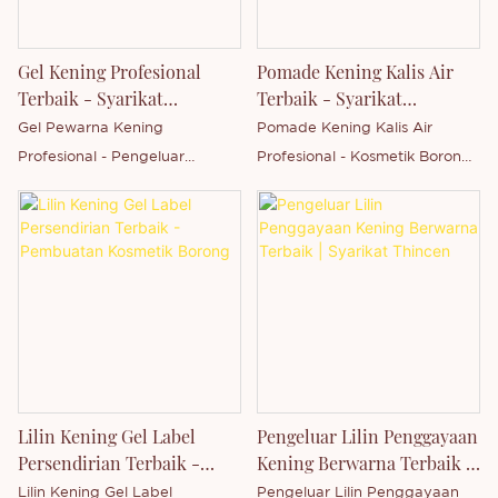
meringkaskan kecacatan
produk lepas, dan sentiasa
Gel Kening Profesional
Pomade Kening Kalis Air
menambah baiknya. Spesifikasi
Terbaik - Syarikat
Terbaik - Syarikat
Pen Kening Cecair Ultra Halus
Pengilang Kosmetik Borong
Kosmetik Borong
Gel Pewarna Kening
Pomade Kening Kalis Air
boleh disesuaikan mengikut
Profesional - Pengeluar
Profesional - Kosmetik Borong
keperluan anda.
Kosmetik Borong berbanding
berbanding produk serupa di
produk serupa di pasaran, ia
pasaran, ia mempunyai
mempunyai kelebihan
kelebihan cemerlang yang
cemerlang yang tiada
tiada tandingan dari segi
tandingan dari segi prestasi,
prestasi, kualiti, penampilan,
kualiti, penampilan, dan
dan sebagainya, dan
sebagainya, dan menikmati
menikmati reputasi yang baik
reputasi yang baik di pasaran.
di pasaran. Thincen
Thincen meringkaskan
meringkaskan kecacatan
Lilin Kening Gel Label
Pengeluar Lilin Penggayaan
kecacatan produk lepas, dan
produk lepas, dan sentiasa
Persendirian Terbaik -
Kening Berwarna Terbaik |
sentiasa memperbaikinya.
menambah baiknya. Spesifikasi
Pembuatan Kosmetik
Syarikat Thincen
Lilin Kening Gel Label
Pengeluar Lilin Penggayaan