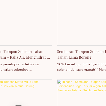
n Tetapan Solekan Tahan
Semburan Tetapan Solekan K
Jam – Kalis Air, Menghidrat &
Tahan Lama Borong
rsendirian
 penetapan solekan ini
96% bersetuju ia mengencan
ungkan teknologi
solekan dengan mudah** Men
kan filem termaju dengan
solekan sehingga 16 jam* De
atan ringan untuk memberikan
Pembentuk Filem Tanpa Ceme
lembut dan lembap yang tahan
Aloe Vera Formula kalis air y
 16 jam.
menghidratkan Aroma bunga
lembut, menyegarkan dan me