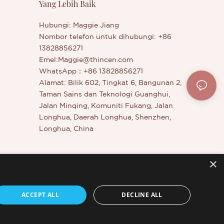
Yang Lebih Baik
i yang
berminat dengan produk kami yang
baru dikeluarkan - atau ingin
Hubungi: Maggie Jiang
ng syarikat
mengetahui lebih lanjut tentang syarikat
Nombor telefon untuk dihubungi: +86
kami.
13828856271
Emel:
Maggie@thincen.com
WhatsApp：+86 13828856271
Alamat: Bilik 602, Tingkat 6, Bangunan 2,
Taman Sains dan Teknologi Guanghui,
Jalan Minqing, Komuniti Fukang, Jalan
Longhua, Daerah Longhua, Shenzhen,
Longhua, China
×
uh
ACCEPT ALL
DECLINE ALL