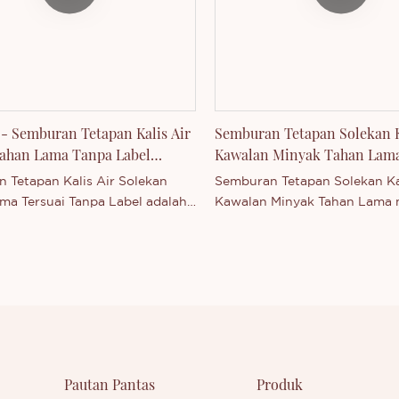
ungi kami sama ada anda
menghubungi kami sama ada
 dengan produk kami yang
berminat dengan produk kam
luarkan - atau ingin
baru dikeluarkan - atau ingin
ui lebih lanjut tentang syarikat
mengetahui lebih lanjut tenta
kami.
- Semburan Tetapan Kalis Air
Semburan Tetapan Solekan K
ahan Lama Tanpa Label
Kawalan Minyak Tahan Lam
 Tetapan Kalis Air Solekan
Semburan Tetapan Solekan Kal
ma Tersuai Tanpa Label adalah
Kawalan Minyak Tahan Lama
tama Thincen di China.
produk utama Thincen di Chi
 oleh kapasiti pengeluaran
Disokong oleh kapasiti penge
g kukuh dan tahap teknologi
kami yang kukuh dan tahap t
petitif, Shenzhen Thincen
yang kompetitif, Shenzhen T
gy Co., Ltd. mempunyai
Technology Co., Ltd. mempun
an untuk membangun dan
keupayaan untuk membangu
rkan pelbagai siri produk
mengeluarkan pelbagai siri p
ebas. Anda dialu-alukan untuk
secara bebas. Anda dialu-alu
Pautan Pantas
Produk
ungi kami sama ada anda
menghubungi kami sama ada