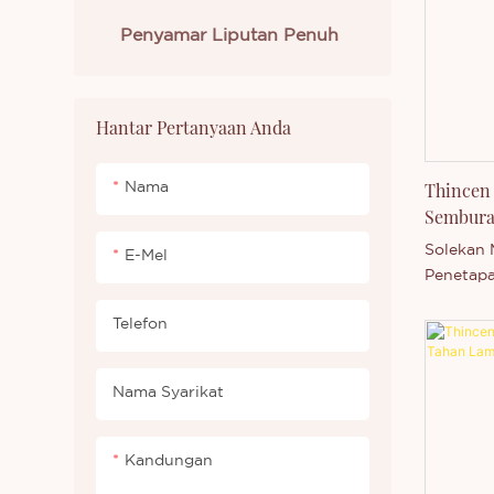
siri prod
Penyamar Liputan Penuh
alukan u
ada anda
yang baru
mengetah
Hantar Pertanyaan Anda
kami.
Thincen
Nama
Semburan
Tahan L
Solekan
E-Mel
Penetapa
adalah p
Telefon
Disokong
kami yan
yang kom
Nama Syarikat
Technolo
keupaya
mengelua
Kandungan
secara b