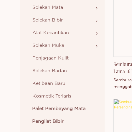
Solekan Mata
Solekan Bibir
Alat Kecantikan
Solekan Muka
Penjagaan Kulit
Sembura
Lama 16 
Solekan Badan
Label Pe
Semburan
Ketibaan Baru
menggab
pembentu
Kosmetik Terlaris
penghidr
kemasan 
Palet Pembayang Mata
sehingga
Pengilat Bibir