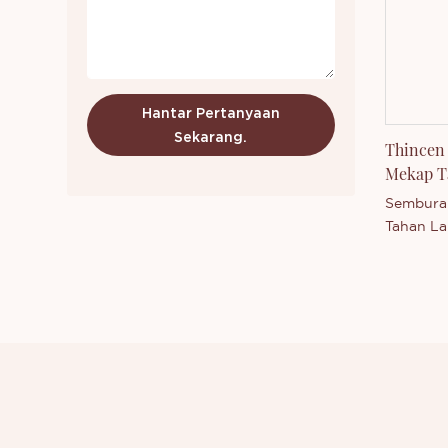
menghub
berminat
baru dike
mengetah
kami.
Hantar Pertanyaan
Sekarang.
Thincen 
Mekap T
Tersuai
Semburan
Tahan La
produk u
Disokong
kami yan
yang kom
Technolo
keupaya
mengelua
secara b
menghub