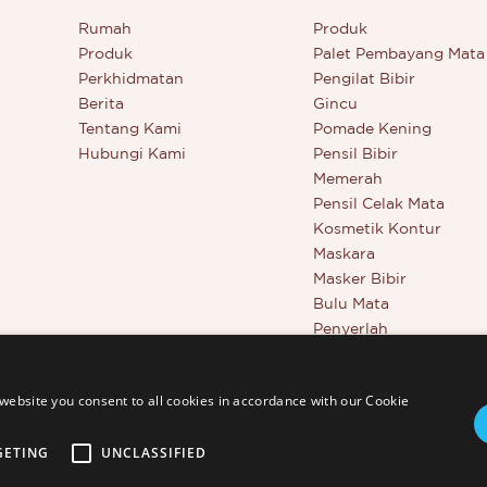
 dengan produk kami yang
berminat dengan produk kam
Rumah
Produk
luarkan - atau ingin
baru dikeluarkan - atau ingin
Produk
Palet Pembayang Mata
ui lebih lanjut tentang syarikat
mengetahui lebih lanjut tenta
Perkhidmatan
Pengilat Bibir
kami.
Berita
Gincu
Tentang Kami
Pomade Kening
Hubungi Kami
Pensil Bibir
Memerah
Pensil Celak Mata
Kosmetik Kontur
Maskara
Masker Bibir
Bulu Mata
Penyerlah
Alat Kecantikan
Penyamar Liputan Pen
website you consent to all cookies in accordance with our Cookie
GETING
UNCLASSIFIED
td. - www.thincen.com |
Peta Laman