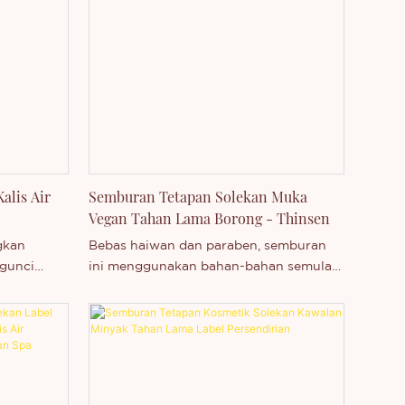
alis Air
Semburan Tetapan Solekan Muka
Vegan Tahan Lama Borong - Thinsen
gkan
Bebas haiwan dan paraben, semburan
gunci
ini menggunakan bahan-bahan semula
ngan
jadi untuk menghidrat dan
rlang +
menyuburkan kulit anda. Ia juga
ang
mempunyai perlindungan matahari SPF
 yang
30, yang melindungi kulit anda daripada
nyegarkan
cahaya matahari dan tekanan
persekitaran. Sama ada anda mahukan