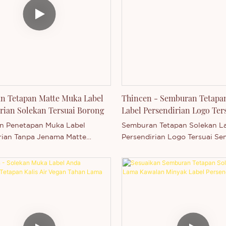
n Tetapan Matte Muka Label
Thincen - Semburan Tetapa
rian Solekan Tersuai Borong
Label Persendirian Logo Ter
Kalis Air Semburan Tetapa
n Penetapan Muka Label
Semburan Tetapan Solekan L
Tetapan Spa
rian Tanpa Jenama Matte
Persendirian Logo Tersuai S
hincen Main di Guangdong,
Tetapan Kalis Air Vegan adal
isokong oleh kapasiti
Main di Guangdong, China. D
ran kami yang kukuh dan tahap
oleh kapasiti pengeluaran ka
i yang kompetitif, Shenzhen
kukuh dan tahap teknologi y
Technology Co., Ltd.
kompetitif, Shenzhen Thince
ai keupayaan untuk
Technology Co., Ltd. mempun
un dan mengeluarkan pelbagai
keupayaan untuk membangu