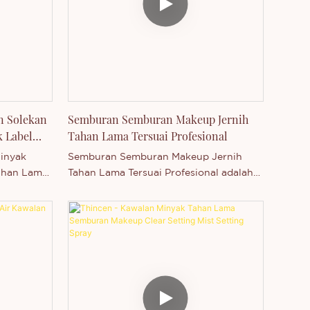
roduk
siri produk secara bebas. Anda dialu-
kan untuk
alukan untuk menghubungi kami sama
 anda
ada anda berminat dengan produk kami
i yang
yang baru dikeluarkan - atau ingin
mengetahui lebih lanjut tentang syarikat
ng syarikat
kami.
n Solekan
Semburan Semburan Makeup Jernih
 Label
Tahan Lama Tersuai Profesional
Minyak
Semburan Semburan Makeup Jernih
ahan Lama
Tahan Lama Tersuai Profesional adalah
n di China.
produk utama Thincen di China.
luaran
Disokong oleh kapasiti pengeluaran
eknologi
kami yang kukuh dan tahap teknologi
hincen
yang kompetitif, Shenzhen Thincen
yai
Technology Co., Ltd. mempunyai
n dan
keupayaan untuk membangun dan
roduk
mengeluarkan pelbagai siri produk
kan untuk
secara bebas. Anda dialu-alukan untuk