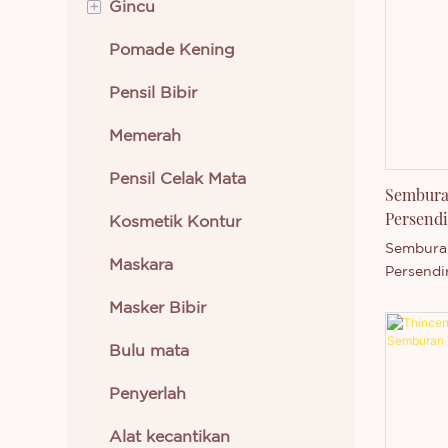
+
Gincu
Pomade Kening
Gincu Krim
Pensil Bibir
Gincu Cecair
Memerah
Pensil Celak Mata
Sembura
Persendi
Kosmetik Kontur
Sembura
Maskara
Persendi
adalah T
Masker Bibir
China. D
pengelua
Bulu mata
teknolog
Thincen 
Penyerlah
mempuny
membang
Alat kecantikan