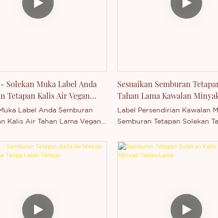
uk secara bebas. Anda dialu-
mengeluarkan pelbagai siri p
ntuk menghubungi kami sama
secara bebas. Anda dialu-alu
 berminat dengan produk kami
menghubungi kami sama ada
 dikeluarkan - atau ingin
berminat dengan produk kam
ui lebih lanjut tentang syarikat
baru dikeluarkan - atau ingin
mengetahui lebih lanjut tenta
kami.
 - Solekan Muka Label Anda
Sesuaikan Semburan Tetapa
 Tetapan Kalis Air Vegan
Tahan Lama Kawalan Minyak
ama
Persendirian
 Muka Label Anda Semburan
Label Persendirian Kawalan 
n Kalis Air Tahan Lama Vegan
Semburan Tetapan Solekan T
roduk utama Thincen di China.
Sesuaikan adalah Thincen Mai
 oleh kapasiti pengeluaran
Disokong oleh kapasiti penge
g kukuh dan tahap teknologi
kami yang kukuh dan tahap t
petitif, Shenzhen Thincen
yang kompetitif, Shenzhen T
gy Co., Ltd. mempunyai
Technology Co., Ltd. mempun
an untuk membangun dan
keupayaan untuk membangu
rkan pelbagai siri produk
mengeluarkan pelbagai siri p
ebas. Anda dialu-alukan untuk
secara bebas. Anda dialu-alu