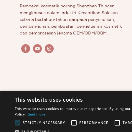
berminat
Pembekal kosmetik borong Shenzhen Thincen
baru dike
mengkhusus dalam Industri Kecantikan Solekan
mengetah
selama bertahun-tahun daripada penyelidikan,
kami.
pembangunan, pembuatan, pengeluaran kosmetik
dan pemprosesan jenama OEM/ODM/OBM.
This website uses cookies
This website uses cookies to improve user experience. By using our 
Policy.
Read more
STRICTLY NECESSARY
PERFORMANCE
TAR
Hak Cipta © 2025 Shenzhen Thincen Technology Co., L
SHOW DETAILS