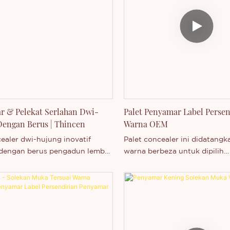
r & Pelekat Serlahan Dwi-
Palet Penyamar Label Persen
engan Berus | Thincen
Warna OEM
cealer dwi-hujung inovatif
Palet concealer ini didatangk
dengan berus pengadun lembut
warna berbeza untuk dipilih
dalam merupakan item solekan
berdasarkan tona dan keperlu
bagai fungsi yang popular
anda. Kesemuanya mengandu
nama kecantikan label
mineral dan bahan semula jad
ian global. Struktur kepala
pada kulit, dan tidak mengan
 dalam-satu menggabungkan
paraben. Tekstur palet conceal
r liputan penuh dan krim
berkrim, yang boleh disapu d