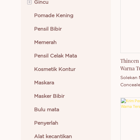
+
Gincu
serlahan
bersepad
Pomade Kening
Gincu Krim
tanpa al
penghidr
Pensil Bibir
Gincu Cecair
lingkaran
pigmenta
Memerah
dimensi m
vegan da
Pensil Celak Mata
Thincen 
Warna T
Kosmetik Kontur
Persend
Solekan 
Maskara
Conceale
Thincen 
Masker Bibir
Disokong
kami yan
Bulu mata
yang kom
Technolo
Penyerlah
keupaya
mengelua
Alat kecantikan