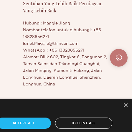
Sentuhan Yang Lebih Baik Perniagaan
berlebihan
jadi. Concealer ini menggunakan bahan
Yang Lebih Baik
nenangkan
mentah dan ketukangan berkualiti
minyak dan
tinggi. Teksturnya halus dan licin, mudah
esuai
ditolak dan disatukan, dan tidak akan
Hubungi: Maggie Jiang
kstur kulit.
menyumbat liang pori atau
Nombor telefon untuk dihubungi: +86
menyebabkan rangsangan. Pada masa
13828856271
rna untuk
yang sama, ia juga mempunyai ciri-ciri
Emel:
Maggie@thincen.com
rna. Bedak
solekan tahan lama dan kalis air dan
WhatsApp：+86 13828856271
berus
berpeluh, supaya solekan anda akan
Alamat: Bilik 602, Tingkat 6, Bangunan 2,
la dua,
sempurna sepanjang hari. Jika anda
Taman Sains dan Teknologi Guanghui,
solekan
ingin membeli concealer ini secara
Jalan Minqing, Komuniti Fukang, Jalan
dah.
berkumpulan, kami boleh menyediakan
Longhua, Daerah Longhua, Shenzhen,
harga istimewa dan perkhidmatan
Longhua, China
logistik yang pantas. Sila hubungi kami
untuk mendapatkan maklumat lanjut!
×
uh
ACCEPT ALL
DECLINE ALL