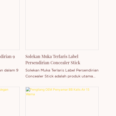
dirian 9
Solekan Muka Terlaris Label
Persendirian Concealer Stick
an dalam 9
Solekan Muka Terlaris Label Persendirian
Concealer Stick adalah produk utama
an kulit
Thincen di China. Disokong oleh kapasiti
ngi
pengeluaran kami yang kukuh dan tahap
i, lembut
teknologi yang kompetitif, Shenzhen
dungi
Thincen Technology Co., Ltd.
er ini
mempunyai keupayaan untuk
an ditekan
membangun dan mengeluarkan pelbagai