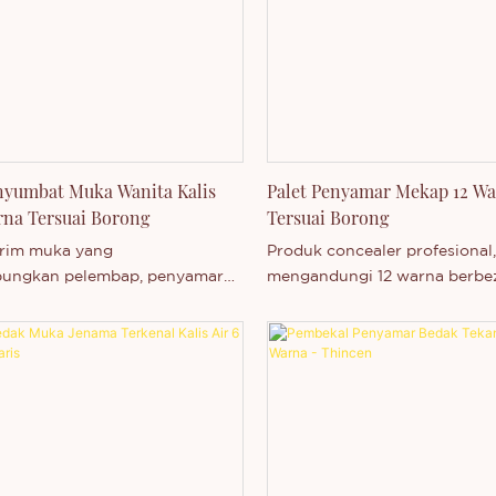
ebas. Anda dialu-alukan untuk
ungi kami sama ada anda
 dengan produk kami yang
luarkan - atau ingin
ui lebih lanjut tentang syarikat
nyumbat Muka Wanita Kalis
Palet Penyamar Mekap 12 W
rna Tersuai Borong
Tersuai Borong
rim muka yang
Produk concealer profesional,
ungkan pelembap, penyamar
mengandungi 12 warna berbe
indungan matahari, ia boleh
memenuhi keperluan pelbagai 
an penjagaan dan kecantikan
dan solekan. Teksturnya yang
uh untuk kulit anda. Terdapat
halus mudah disapu dan diad
pat warna, teksturnya yang
boleh menutup lingkaran hit
an melembapkan tidak akan
jerawat, bintik-bintik, kemer
t liang pori atau
masalah kulit yang lain deng
kan kerengsaan, dan boleh
berkesan, menjadikan kulit a
 cela dan kusam dengan
kelihatan lebih sekata dan lici