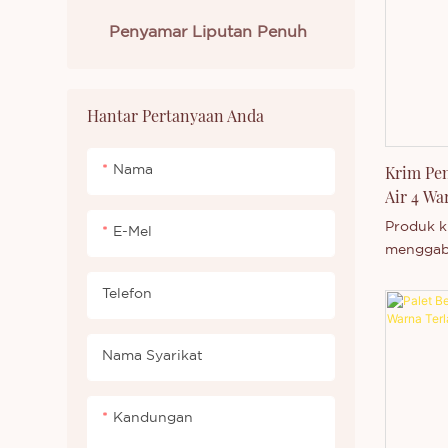
secara b
Penyamar Liputan Penuh
menghub
berminat
baru dike
mengetah
Hantar Pertanyaan Anda
kami.
Krim Pe
Nama
Air 4 Wa
Produk k
E-Mel
menggab
dan perl
Telefon
memberik
menyelur
dalam em
Nama Syarikat
lembut d
menyumba
menyebab
Kandungan
menutup