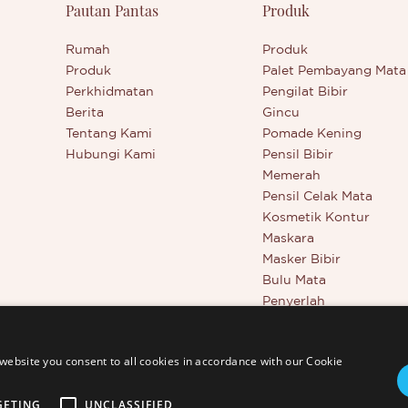
Pautan Pantas
Produk
ah dan padat, yang mudah
yang dapat menyerap minyak 
an diserikan dengan solekan. Ia
sambil melembapkan dan me
oduk berkualiti tinggi daripada
kulit. Ia tidak mengandungi 
Rumah
Produk
erkenal yang boleh anda
tidak menyebabkan jerawat, s
Produk
Palet Pembayang Mata
dan miliki.
untuk semua tona kulit dan te
Perkhidmatan
Pengilat Bibir
Anda boleh memilih atau
Berita
Gincu
mencampurkan daripada 9 wa
Tentang Kami
Pomade Kening
mencipta solekan yang sempu
Hubungi Kami
Pensil Bibir
ini juga didatangkan dengan 
Memerah
concealer alas bedak berkepa
Pensil Celak Mata
membolehkan anda membuat 
Kosmetik Kontur
dan membaikinya dengan mu
Maskara
Masker Bibir
Bulu Mata
Penyerlah
Alat Kecantikan
Penyamar Liputan Pen
website you consent to all cookies in accordance with our Cookie
GETING
UNCLASSIFIED