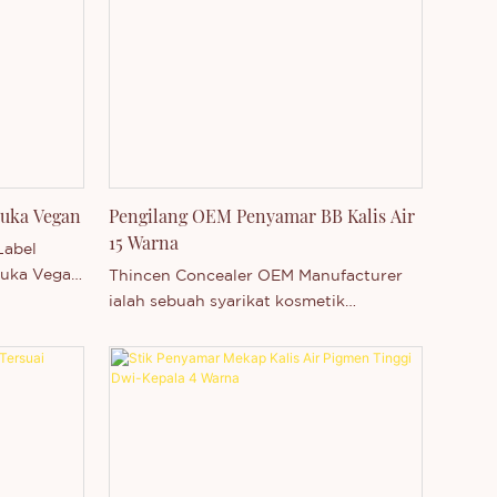
ntuk
siri produk secara bebas. Anda dialu-
na. Ia
alukan untuk menghubungi kami sama
 tidak akan
ada anda berminat dengan produk kami
l segar
yang baru dikeluarkan - atau ingin
r ini juga
mengetahui lebih lanjut tentang syarikat
n
kami.
mengikut
produk
uka Vegan
Pengilang OEM Penyamar BB Kalis Air
15 Warna
Label
Muka Vegan
Thincen Concealer OEM Manufacturer
ialah sebuah syarikat kosmetik
profesional yang menyediakan
perkhidmatan label persendirian
berkualiti tinggi. BB Concealer Kalis Air
kami dalam 15 Warna ialah produk
pelbagai guna yang menutup cela,
meratakan tona kulit, melembapkan dan
melindungi daripada cahaya matahari. Ia