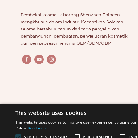
yang ind
dibawa d
Pembekal kosmetik borong Shenzhen Thincen
adalah pr
mengkhusus dalam Industri Kecantikan Solekan
jenama t
selama bertahun-tahun daripada penyelidikan,
percayai 
pembangunan, pembuatan, pengeluaran kosmetik
dan pemprosesan jenama OEM/ODM/OBM.
This website uses cookies
This website uses cookies to improve user experience. By using our 
Policy.
Read more
STRICTLY NECESSARY
PERFORMANCE
TAR