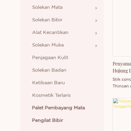
Solekan Mata
Solekan Bibir
Alat Kecantikan
Solekan Muka
Penjagaan Kulit
Penyama
Hujung D
Solekan Badan
Stik con
Ketibaan Baru
Thincen 
terbina 
Kosmetik Terlaris
muka pel
untuk je
Palet Pembayang Mata
persendir
dwi-dua
Pengilat Bibir
conceale