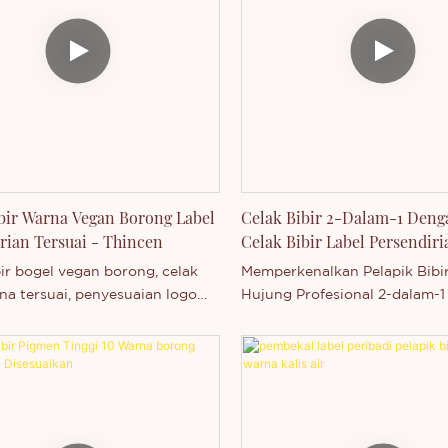
bir Warna Vegan Borong Label
Celak Bibir 2-Dalam-1 Deng
rian Tersuai - Thincen
Celak Bibir Label Persendiri
bir bogel vegan borong, celak
Memperkenalkan Pelapik Bibi
na tersuai, penyesuaian logo
Hujung Profesional 2-dalam-
usan label peribadi.
Berus daripada Thincen, peng
kosmetik terkemuka di Guan
China. Pelapik bibir vegan ya
diperakui MSDS ini menggab
warna pigmen tinggi dengan 
terbina dalam untuk aplikasi 