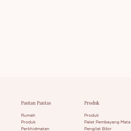
ungi kami sama ada anda
ada anda berminat dengan p
 dengan produk kami yang
yang baru dikeluarkan - Pelap
luarkan - Celak Bibir atau ingin
atau ingin mengetahui lebih l
ui lebih lanjut tentang syarikat
tentang syarikat kami.
Pautan Pantas
Produk
Rumah
Produk
Produk
Palet Pembayang Mata
Perkhidmatan
Pengilat Bibir