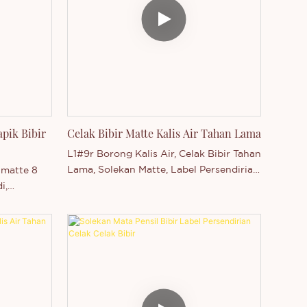
mula jadi
untuk perkongsian label borong dan
rkongsian
persendirian, pelapik bibir dwi-hujung
, pelapik
ini memperkasa jenama kecantikan
ntuk jenama
untuk menawarkan produk bibir gred
warkan
profesional yang boleh disesuaikan.
 yang serba
rsuai.
apik Bibir
Celak Bibir Matte Kalis Air Tahan Lama
L1#9r Borong Kalis Air, Celak Bibir Tahan
Lama, Solekan Matte, Label Persendirian,
r matte 8
Pensil Celak Bibir Melembut adalah
i,
produk utama Thincen di China.
 peribadi.
Disokong oleh kapasiti pengeluaran
kami yang kukuh dan tahap teknologi
yang kompetitif, Shenzhen Thincen
Technology Co., Ltd. mempunyai
keupayaan untuk membangun dan
mengeluarkan pelbagai siri produk