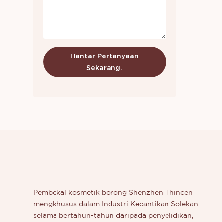
menghub
berminat
baru dike
mengetah
kami.
Hantar Pertanyaan
Sekarang.
Pembekal kosmetik borong Shenzhen Thincen
mengkhusus dalam Industri Kecantikan Solekan
selama bertahun-tahun daripada penyelidikan,