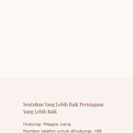
roduk kami
alukan untuk menghubungi kami sama
ik Bibir
ada anda berminat dengan produk kami
anjut
yang baru dikeluarkan - Celak Bibir atau
ingin mengetahui lebih lanjut tentang
syarikat kami.
Sentuhan Yang Lebih Baik Perniagaan
Yang Lebih Baik
Hubungi: Maggie Jiang
Nombor telefon untuk dihubungi: +86