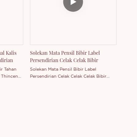
secara bebas. Anda dialu-alukan untuk
menghubungi kami sama ada anda
berminat dengan produk kami yang
baru dikeluarkan - Celak Bibir atau ingin
mengetahui lebih lanjut tentang syarikat
kami.
al Kalis
Solekan Mata Pensil Bibir Label
dirian
Persendirian Celak Celak Bibir
ir Tahan
Solekan Mata Pensil Bibir Label
h Thincen
Persendirian Celak Celak Celak Bibir
kapasiti
adalah Thincen Main di Guangdong,
 dan tahap
China. Disokong oleh kapasiti
henzhen
pengeluaran kami yang kukuh dan tahap
teknologi yang kompetitif, Shenzhen
Thincen Technology Co., Ltd.
n pelbagai
mempunyai keupayaan untuk
a dialu-
membangun dan mengeluarkan pelbagai
ami sama
siri produk secara bebas. Anda dialu-