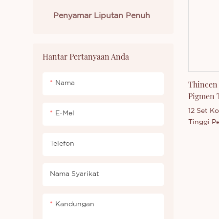
Penyamar Liputan Penuh
Hantar Pertanyaan Anda
Thincen 
Nama
Pigmen T
Celak Bi
12 Set K
E-Mel
Tinggi P
Thincen 
Telefon
Disokong
kami yan
yang kom
Nama Syarikat
Technolo
keupaya
mengelua
Kandungan
secara b