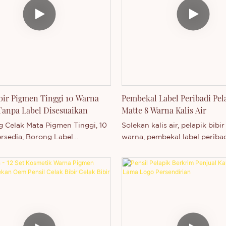
dan penampilan bibir yang se
dan digilap. Direka untuk pe
label borong dan persendirian
bibir dwi-hujung ini sesuai u
kecantikan yang ingin mena
produk bibir berkualiti tinggi
boleh dengan penjenamaan te
bir Pigmen Tinggi 10 Warna
Pembekal Label Peribadi Pel
anpa Label Disesuaikan
Matte 8 Warna Kalis Air
g Celak Mata Pigmen Tinggi, 10
Solekan kalis air, pelapik bibi
rsedia, Borong Label
warna, pembekal label peribad
rian, Jenama Label Persendirian
menyokong penyesuaian label