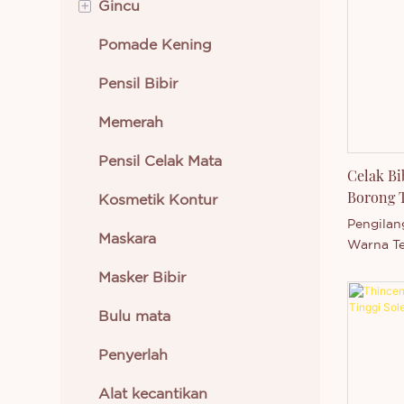
+
Gincu
Pomade Kening
Gincu Krim
Pensil Bibir
Gincu Cecair
Memerah
Pensil Celak Mata
Celak Bi
Borong T
Kosmetik Kontur
Pengilan
Maskara
Warna Te
Persendi
Masker Bibir
Tersuai.
Bulu mata
Penyerlah
Alat kecantikan