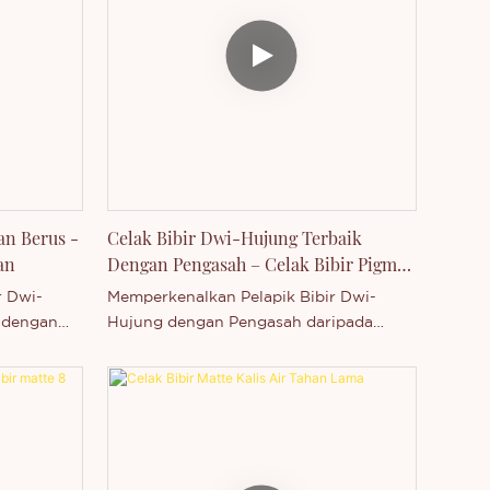
an Berus -
Celak Bibir Dwi-Hujung Terbaik
an
Dengan Pengasah – Celak Bibir Pigmen
Tinggi Vegan Borong
r Dwi-
Memperkenalkan Pelapik Bibir Dwi-
1 dengan
Hujung dengan Pengasah daripada
eluar
Thincen, pengeluar kosmetik terkemuka
gdong,
di Guangdong, China. Pelapik bibir yang
ng
diperakui MSDS, vegan dan bebas
ungkan
kekejaman ini mempunyai formula matte
berus
berpigmen tinggi dan pengasah terbina
yang tepat
dalam untuk aplikasi yang tepat. Sesuai