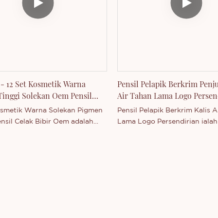
- 12 Set Kosmetik Warna
Pensil Pelapik Berkrim Penju
inggi Solekan Oem Pensil
Air Tahan Lama Logo Persen
bir Celak Bibir
osmetik Warna Solekan Pigmen
Pensil Pelapik Berkrim Kalis A
ensil Celak Bibir Oem adalah
Lama Logo Persendirian iala
Main di Guangdong, China.
Main di China. Disokong oleh 
 oleh kapasiti pengeluaran
pengeluaran kami yang kukuh
g kukuh dan tahap teknologi
teknologi yang kompetitif, S
petitif, Shenzhen Thincen
Thincen Technology Co., Ltd.
gy Co., Ltd. mempunyai
mempunyai keupayaan untuk
an untuk membangun dan
membangun dan mengeluarka
rkan pelbagai siri produk
siri produk secara bebas. And
ebas. Anda dialu-alukan untuk
alukan untuk menghubungi k