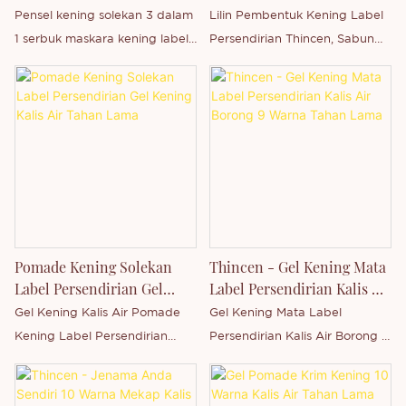
Solek Label Peribadi Dalam
Borong - Thincen
Pensel kening solekan 3 dalam
Lilin Pembentuk Kening Label
Stok
1 serbuk maskara kening label
Persendirian Thincen, Sabun
persendirian dalam stok
Gel Pembentuk Kening Label
adalah Thincen Main di
Persendirian Borong.
Guangdong, China. Disokong
oleh kapasiti pengeluaran kami
yang kukuh dan tahap
teknologi yang kompetitif,
Shenzhen Thincen Technology
Co., Ltd. mempunyai
keupayaan untuk membangun
Pomade Kening Solekan
Thincen - Gel Kening Mata
dan mengeluarkan pelbagai
Label Persendirian Gel
Label Persendirian Kalis Air
siri produk secara bebas. Anda
Kening Kalis Air Tahan
Borong 9 Warna Tahan
Gel Kening Kalis Air Pomade
Gel Kening Mata Label
dialu-alukan untuk
Lama
Lama
Kening Label Persendirian
Persendirian Kalis Air Borong 9
menghubungi kami sama ada
merupakan jenama utama
Warna adalah Thincen Main di
anda berminat dengan produk
Thincen di Guangdong, China.
Guangdong, China. Disokong
kami yang baru dikeluarkan -