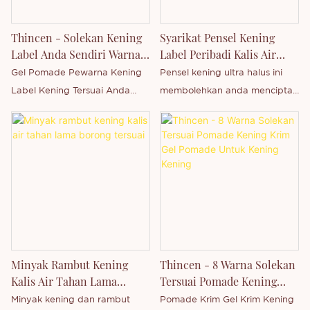
keupayaan untuk membangun
keupayaan untuk membangun
dan mengeluarkan pelbagai
dan mengeluarkan pelbagai
Thincen - Solekan Kening
Syarikat Pensel Kening
siri produk secara bebas. Anda
siri produk secara bebas. Anda
Label Anda Sendiri Warna
Label Peribadi Kalis Air
dialu-alukan untuk
dialu-alukan untuk
Kening Pomade Gel Kening
Terbaik - Thincen
Gel Pomade Pewarna Kening
Pensel kening ultra halus ini
menghubungi kami sama ada
menghubungi kami sama ada
Label Kening Tersuai Anda
membolehkan anda mencipta
anda berminat dengan produk
anda berminat dengan produk
Sendiri adalah Thincen Main di
sapuan seperti rambut yang
kami yang baru dikeluarkan -
kami yang baru dikeluarkan -
Guangdong, China. Disokong
kelihatan semula jadi dengan
atau ingin mengetahui lebih
atau ingin mengetahui lebih
oleh kapasiti pengeluaran kami
mudah untuk mengisi,
lanjut tentang syarikat kami.
lanjut tentang syarikat kami.
yang kukuh dan tahap
mentakrifkan dan membentuk
teknologi yang kompetitif,
kening. Formula kalis air dan
Shenzhen Thincen Technology
tahan lama ini sesuai untuk
Co., Ltd. mempunyai
kegunaan sepanjang hari.
keupayaan untuk membangun
Reka bentuk berhujung dua
dan mengeluarkan pelbagai
termasuk berus lingkaran
Minyak Rambut Kening
Thincen - 8 Warna Solekan
siri produk secara bebas. Anda
untuk mengadun dan
Kalis Air Tahan Lama
Tersuai Pomade Kening
dialu-alukan untuk
mendandan dengan
Borong Tersuai
Krim Gel Pomade Untuk
Minyak kening dan rambut
Pomade Krim Gel Krim Kening
menghubungi kami sama ada
sempurna.