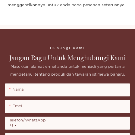
menggantikannya untuk anda pada pesanan seterusnya.
Hubungi Kami
Jangan Ragu Untuk Menghubungi Kami
Masukkan alamat e-mel anda untuk menjadi yang pertama
mengetahui tentang produk dan tawaran istimewa baharu.
Nama
Emel
Telefon/whatsApp
+1