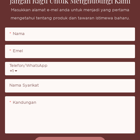
Jangan Ragu Untuk Menghubungi Kami
Masukkan alamat e-mel anda untuk menjadi yang pertama
mengetahui tentang produk dan tawaran istimewa baharu.
Nama
Emel
Telefon/whatsApp
+1
Nama Syarikat
Kandungan