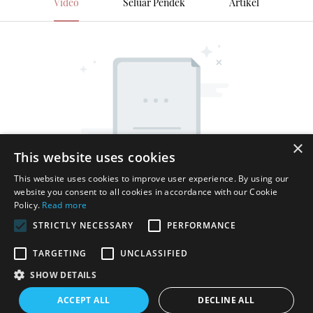
Video
Seluar Pendek
Artikel
×
This website uses cookies
This website uses cookies to improve user experience. By using our
website you consent to all cookies in accordance with our Cookie
Policy.
Read more
STRICTLY NECESSARY
PERFORMANCE
TARGETING
UNCLASSIFIED
SHOW DETAILS
Hak Cipta © 2025 Shenzhen Thincen Technology Co., Ltd. -
ACCEPT ALL
DECLINE ALL
www.thincen.com |
Peta Laman