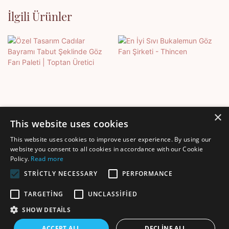
İlgili Ürünler
×
This website uses cookies
This website uses cookies to improve user experience. By using our
Özel Tasarım Cadılar
En İyi Sıvı Bukalemun Göz
website you consent to all cookies in accordance with our Cookie
Policy.
Read more
Bayramı Tabut Şeklinde
Farı Şirketi - Thincen
Göz Farı Paleti | Toptan
STRICTLY NECESSARY
PERFORMANCE
Üretici
TARGETING
UNCLASSIFIED
SHOW DETAILS
Telif hakkı © 2025 Shenzhen Thincen Technology Co., Ltd. -
ACCEPT ALL
DECLINE ALL
www.thincen.com |
Site Haritası