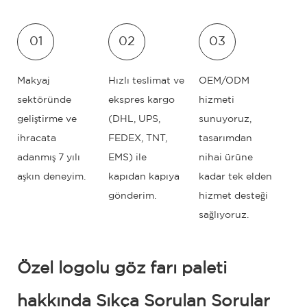
01
02
03
Makyaj
Hızlı teslimat ve
OEM/ODM
sektöründe
ekspres kargo
hizmeti
geliştirme ve
(DHL, UPS,
sunuyoruz,
ihracata
FEDEX, TNT,
tasarımdan
adanmış 7 yılı
EMS) ile
nihai ürüne
aşkın deneyim.
kapıdan kapıya
kadar tek elden
gönderim.
hizmet desteği
sağlıyoruz.
Özel logolu göz farı paleti
hakkında Sıkça Sorulan Sorular