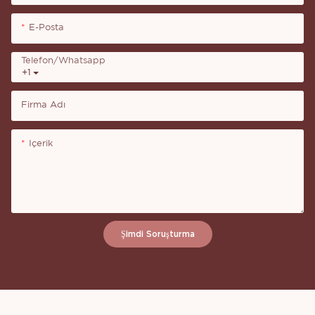
E-Posta
Telefon/whatsapp
+1
Firma Adı
Içerik
Şimdi Soruşturma