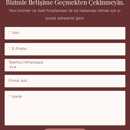
Bizimle Iletişime Geçmekten Çekinmeyin.
Yeni ürünler ve özel fırsatlardan ilk siz haberdar olmak için e-
posta adresinizi girin.
Isim
E-Posta
Telefon/whatsapp
+1
Firma Adı
Içerik