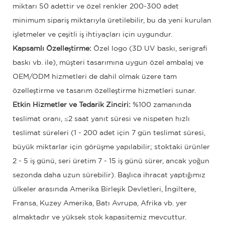
miktarı 50 adettir ve özel renkler 200-300 adet
minimum sipariş miktarıyla üretilebilir, bu da yeni kurulan
işletmeler ve çeşitli iş ihtiyaçları için uygundur.
Kapsamlı Özelleştirme:
Özel logo (3D UV baskı, serigrafi
baskı vb. ile), müşteri tasarımına uygun özel ambalaj ve
OEM/ODM hizmetleri de dahil olmak üzere tam
özelleştirme ve tasarım özelleştirme hizmetleri sunar.
Etkin Hizmetler ve Tedarik Zinciri:
%100 zamanında
teslimat oranı, ≤2 saat yanıt süresi ve nispeten hızlı
teslimat süreleri (1 - 200 adet için 7 gün teslimat süresi,
büyük miktarlar için görüşme yapılabilir; stoktaki ürünler
2 - 5 iş günü, seri üretim 7 - 15 iş günü sürer, ancak yoğun
sezonda daha uzun sürebilir). Başlıca ihracat yaptığımız
ülkeler arasında Amerika Birleşik Devletleri, İngiltere,
Fransa, Kuzey Amerika, Batı Avrupa, Afrika vb. yer
almaktadır ve yüksek stok kapasitemiz mevcuttur.