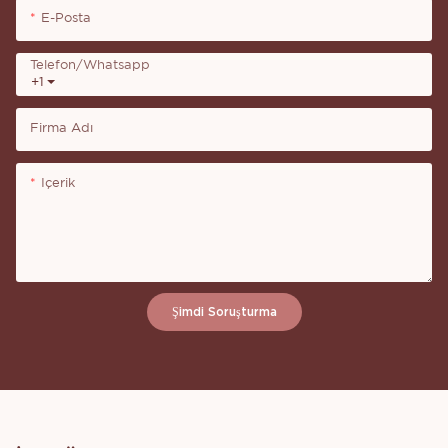
E-Posta
Telefon/whatsapp
+1
Firma Adı
Içerik
Şimdi Soruşturma