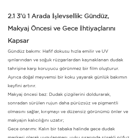
2.1 3'ü 1 Arada İşlevsellik: Gündüz,
Makyaj Öncesi ve Gece İhtiyaçlarını
Kapsar
Gündüz bakımı: Hafif dokusu hızla emilir ve UV
ışınlarından ve soğuk rüzgarlardan kaynaklanan dudak
tahrişine karşı koruyucu görünmez bir film oluşturur.
Ayrıca doğal meyvemsi bir koku yayarak günlük bakımın
keyfini artırır.
Makyaj öncesi baz: Dudak çizgilerini doldurarak,
sonradan sürülen rujun daha pürüzsüz ve pigmentli
olmasını sağlar, kırışmayı ve düzensiz görünümü önler ve
makyajın kalıcılığını uzatır;
Gece onarımı: Kalın bir tabaka halinde gece dudak
maskesi olarak uygulanması, uyku sırasında sürekli nüfuz