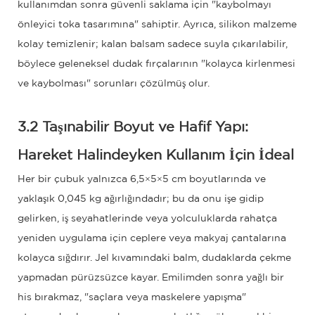
kullanımdan sonra güvenli saklama için "kaybolmayı
önleyici toka tasarımına" sahiptir. Ayrıca, silikon malzeme
kolay temizlenir; kalan balsam sadece suyla çıkarılabilir,
böylece geleneksel dudak fırçalarının "kolayca kirlenmesi
ve kaybolması" sorunları çözülmüş olur.
3.2 Taşınabilir Boyut ve Hafif Yapı:
Hareket Halindeyken Kullanım İçin İdeal
Her bir çubuk yalnızca 6,5×5×5 cm boyutlarında ve
yaklaşık 0,045 kg ağırlığındadır; bu da onu işe gidip
gelirken, iş seyahatlerinde veya yolculuklarda rahatça
yeniden uygulama için ceplere veya makyaj çantalarına
kolayca sığdırır. Jel kıvamındaki balm, dudaklarda çekme
yapmadan pürüzsüzce kayar. Emilimden sonra yağlı bir
his bırakmaz, "saçlara veya maskelere yapışma"