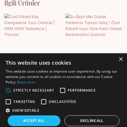
İlgili Ürünler
×
This website uses cookies
This website uses cookies to improve user experience. By using our
Özel Etiketli Kaş
Su Bazlı Mat Dudak
website you consent to all cookies in accordance with our Cookie
Policy.
Read more
Damgalama Tozu Üreticisi |
Parlatıcısı Toptan Satış |
OEM ODM Tedarikçisi |
Özel Etiketli Uzun Süre
STRICTLY NECESSARY
PERFORMANCE
Thincen
Kalıcı Dudak Renklendirici
TARGETING
UNCLASSIFIED
Üreticisi
SHOW DETAILS
Telif hakkı © 2025 Shenzhen Thincen Technology Co., Ltd. -
ACCEPT ALL
DECLINE ALL
www.thincen.com |
Site Haritası