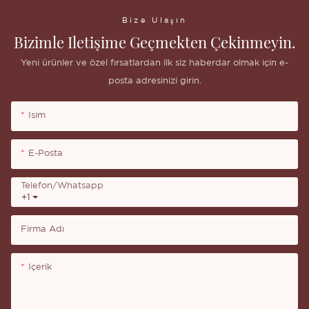
Bize Ulaşın
Bizimle Iletişime Geçmekten Çekinmeyin.
Yeni ürünler ve özel fırsatlardan ilk siz haberdar olmak için e-
posta adresinizi girin.
Isim
E-Posta
Telefon/whatsapp
+1
Firma Adı
Içerik