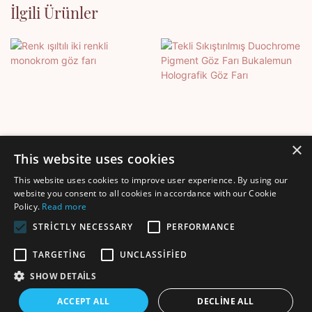
İlgili Ürünler
×
This website uses cookies
This website uses cookies to improve user experience. By using our
Renk Işıltılı Iki Renkli
Tekli Sıkıştırılmış
website you consent to all cookies in accordance with our Cookie
Policy.
Read more
Monokrom Göz Farı
Duochrome Pigment Göz
Farı Bukalemun Holografik
STRICTLY NECESSARY
PERFORMANCE
Göz Farı
TARGETING
UNCLASSIFIED
SHOW DETAILS
Telif hakkı © 2025 Shenzhen Thincen Technology Co., Ltd. -
ACCEPT ALL
DECLINE ALL
www.thincen.com |
Site Haritası