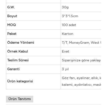
G.W.
30g
Boyut
3*3*1.5cm
MOQ
100 adet
Paket
Karton
Ödeme Yöntemi
T/T, MoneyGram, West Union
Örnek Kabul
Evet
Teslim Süresi
Siparişinize göre yaklaşık 5
Garanti
3 yıl
Göz farı, eyeliner, allık, kap
Ürün kategorisi
kalemi, aydınlatıcı, maskara
Ürün Tanıtımı