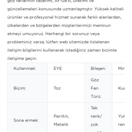
göz farlarının tasarımı, Ar-Ge'si, üretimi ve
güncellemeleri konusunda uzmanlaşmıştır. Yüksek kaliteli
ürünler ve profesyonel hizmet sunarak farklı alanlardan,
ülkelerden ve bölgelerden müşterilerimizi memnun
etmeyi umuyoruz. Herhangi bir sorunuz veya
probleminiz varsa, lütfen web sitemizde listelenen
iletişim bilgilerini kullanarak istediğiniz zaman bizimle
iletişime geçin.
Kullanmak:
EYE
Bileşen:
Minera
Göz
Biçim:
Toz
Farı
Kuru
Türü:
Tek
Parıltılı,
renk/
Yukarı
Sona ermek:
Metalik
çok
renk