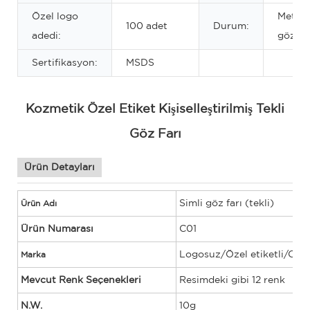
Özel logo
Metalik
100 adet
Durum:
adedi:
göz far
Sertifikasyon:
MSDS
Kozmetik Özel Etiket Kişiselleştirilmiş Tekli
Göz Farı
Ürün Detayları
Simli göz farı (tekli)
Ürün Adı
Ürün Numarası
C01
Logosuz/Özel etiketli/O
Marka
Mevcut Renk Seçenekleri
Resimdeki gibi 12 renk
N.W.
10g