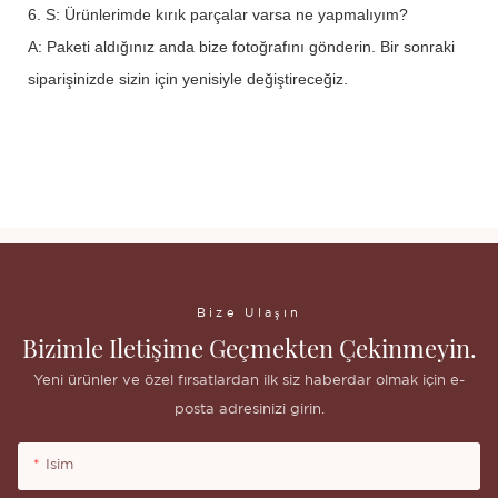
6. S: Ürünlerimde kırık parçalar varsa ne yapmalıyım?
A: Paketi aldığınız anda bize fotoğrafını gönderin. Bir sonraki
siparişinizde sizin için yenisiyle değiştireceğiz.
Yeni Çıkan Üstün Kalitede Metalik Holografik Toptan Simli Göz Farı Tekli
Yeni Çıkan Üstün Kalitede Metalik Holografik Toptan Simli Göz Farı Tekli
Yeni Çıkan Üstün Kalitede Metalik Holografik Toptan Simli Göz Farı Tekli
Bize Ulaşın
Bizimle Iletişime Geçmekten Çekinmeyin.
Yeni ürünler ve özel fırsatlardan ilk siz haberdar olmak için e-
posta adresinizi girin.
Isim