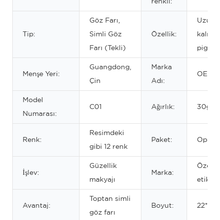
renkli:
Göz Farı,
Uzun 
Tip:
Simli Göz
Özellik:
kalıcı,
Farı (Tekli)
pigmen
Guangdong,
Marka
Menşe Yeri:
OEM/
Çin
Adı:
Model
C01
Ağırlık:
30g
Numarası:
Resimdeki
Renk:
Paket:
Opp ç
gibi 12 renk
Güzellik
Özel
İşlev:
Marka:
makyajı
etiket/
Toptan simli
Avantaj:
Boyut:
22*9.5
göz farı