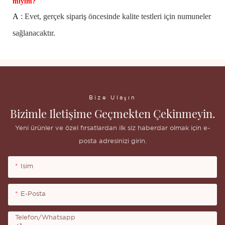
miyim?
A
: Evet, gerçek sipariş öncesinde kalite testleri için numuneler
sağlanacaktır.
Bize Ulaşın
Bizimle Iletişime Geçmekten Çekinmeyin.
Yeni ürünler ve özel fırsatlardan ilk siz haberdar olmak için e-
posta adresinizi girin.
Isim
E-Posta
Telefon/whatsapp