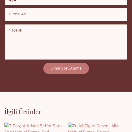
+1
Firma Adı
Içerik
Şimdi Soruşturma
İlgili Ürünler