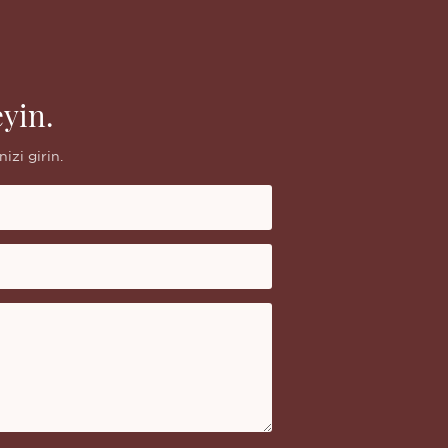
yin.
izi girin.