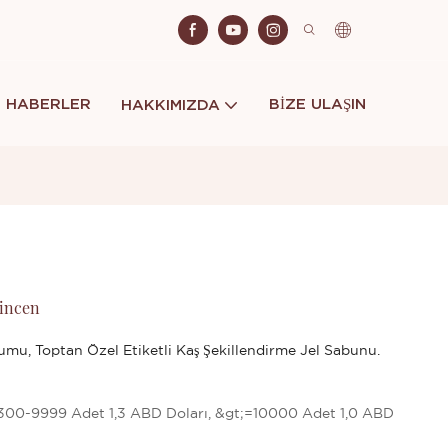
HABERLER
BIZE ULAŞIN
HAKKIMIZDA
hincen
umu, Toptan Özel Etiketli Kaş Şekillendirme Jel Sabunu.
 300-9999 Adet 1,3 ABD Doları, &gt;=10000 Adet 1,0 ABD