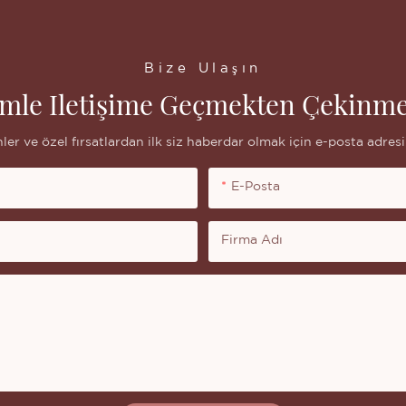
Bize Ulaşın
imle Iletişime Geçmekten Çekinme
ler ve özel fırsatlardan ilk siz haberdar olmak için e-posta adresin
E-Posta
Firma Adı