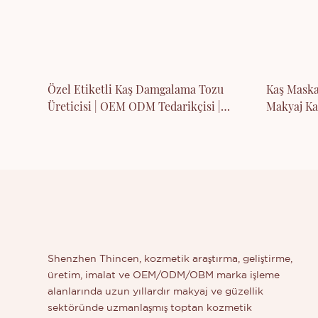
Özel Etiketli Kaş Damgalama Tozu
Kaş Maska
Üreticisi | OEM ODM Tedarikçisi |
Makyaj Ka
Thincen
Shenzhen Thincen, kozmetik araştırma, geliştirme,
üretim, imalat ve OEM/ODM/OBM marka işleme
alanlarında uzun yıllardır makyaj ve güzellik
sektöründe uzmanlaşmış toptan kozmetik