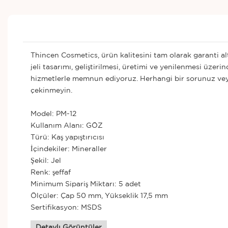
Thincen Cosmetics, ürün kalitesini tam olarak garanti alt
jeli tasarımı, geliştirilmesi, üretimi ve yenilenmesi üzer
hizmetlerle memnun ediyoruz. Herhangi bir sorunuz veya p
çekinmeyin.
Model: PM-12
Kullanım Alanı: GÖZ
Türü: Kaş yapıştırıcısı
İçindekiler: Mineraller
Şekil: Jel
Renk: şeffaf
Minimum Sipariş Miktarı: 5 adet
Ölçüler: Çap 50 mm, Yükseklik 17,5 mm
Sertifikasyon: MSDS
Detaylı Görüntüler