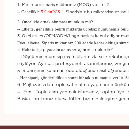
1.
?
Minimum
var mı
sipariş miktarınız (MOQ)
-- Genellikle
5
0'dır
PCS
.
ise
Siparişiniz bu miktardan az
2. Öncelikle örnek alınması mümkün mü?
-- Elbette, genellikle belirli miktarda ücretsiz numunemiz bulu
3. Özel etiket/OEM/ODM/Logo baskısı kabul ediyor mu
Evet, elbette. Sipariş miktarınız 200 adede kadar olduğu sürec
4. Rekabetçi piyasalarda avantajlarınız nelerdir?
--
Düşük minimum sipariş miktarımızla size rekabetçi fi
söylüyor.
Ayrıca
, profesyonel tasarımlarımız, zengin
5. Siparişimin şu an nerede olduğunu nasıl öğrenebil
--
Her sipariş gönderildikten sonra bir takip numarası verilir. S
6. Mağazanızdan toplu satın alma yapmam mümkü
--
Evet. Toplu alım yapmak isterseniz, toptan fiyat h
Başka sorularınız olursa lütfen bizimle iletişime g