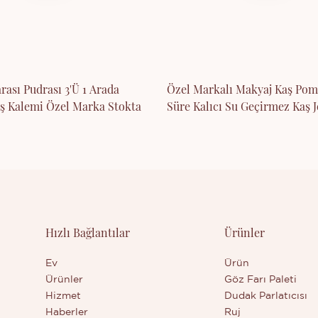
rası Pudrası 3'ü 1 Arada
Özel Markalı Makyaj Kaş Po
ş Kalemi Özel Marka Stokta
Süre Kalıcı Su Geçirmez Kaş J
Hızlı Bağlantılar
Ürünler
Ev
Ürün
Ürünler
Göz Farı Paleti
Hizmet
Dudak Parlatıcısı
Haberler
Ruj