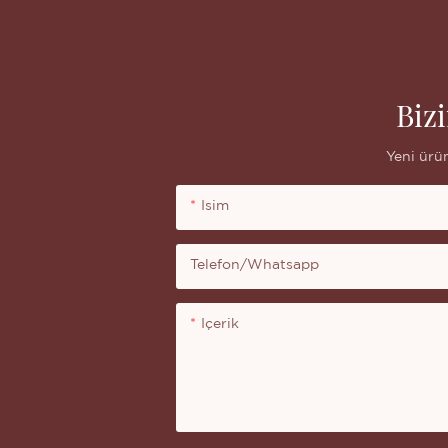
Biz
Yeni ürün
Isim
Telefon/whatsapp
Içerik