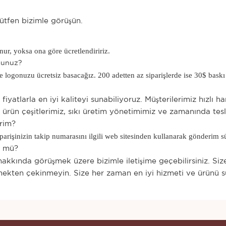
lütfen bizimle görüşün.
nur, yoksa ona göre ücretlendiririz.
sunuz?
e logonuzu ücretsiz basacağız. 200 adetten az siparişlerde ise 30$ bask
yatlarla en iyi kaliteyi sunabiliyoruz. Müşterilerimiz hızlı ha
 ürün çeşitlerimiz, sıkı üretim yönetimimiz ve zamanında tesl
irim?
iparişinizin takip numarasını ilgili web sitesinden kullanarak gönderim sü
n mü?
akkında görüşmek üzere bizimle iletişime geçebilirsiniz. Size 
eçmekten çekinmeyin. Size her zaman en iyi hizmeti ve ürünü s