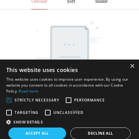
Videolar
Şort
Madde
×
This website uses cookies
This website uses cookies to improve user experience. By using our
website you consent to all cookies in accordance with our Cookie
Policy.
Read more
STRICTLY NECESSARY
PERFORMANCE
TARGETING
UNCLASSIFIED
SHOW DETAILS
Telif hakkı © 2025 Shenzhen Thincen Technology Co., Ltd. -
ACCEPT ALL
DECLINE ALL
www.thincen.com |
Site Haritası