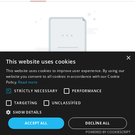
×
This website uses cookies
This website uses cookies to improve user experience. By using our
website you consent to all cookies in accordance with our Cookie
Policy.
Read more
STRICTLY NECESSARY
PERFORMANCE
TARGETING
UNCLASSIFIED
SHOW DETAILS
Telif hakkı © 2025 Shenzhen Thincen Technology Co., Ltd. -
www.thincen.com |
Site Haritası
ACCEPT ALL
DECLINE ALL
POWERED BY COOKIESCRIPT