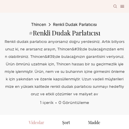
Thincen
Renkli Dudak Parlatıcısı
#Renkli Dudak Parlatıcısı
Renkli dudak parlatıcısı arıyorsanız doğru yerdesiniz. Artık biliyors
unuz ki, ne ararsanız arayın, Thincen&#39;de bulacağınızdan emi
n olabilirsiniz. Thincen&#39;de bulacağınızın garantisini veriyoruz.
Ürün ömrünü uzatmak için, Thincen hassas bir su geçirmezlik işle
miyle işlenmiştir. Ürün, nem ve su buharının içine girmesini önleme
k için yakından ve özenle kapsüllenmiştir. Uzun vadeli müşterileri
mize en yüksek kalitede renkli dudak parlatıcısı sunmayı hedefliy
oruz ve etkili çözümler ve maliyet av
1 içerik
0 Görüntüleme
Videolar
Şort
Madde