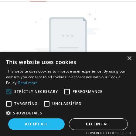
×
This website uses cookies
This website uses cookies to improve user experience. By using our
website you consent to all cookies in accordance with our Cookie
Policy.
Read more
STRICTLY NECESSARY
PERFORMANCE
TARGETING
UNCLASSIFIED
SHOW DETAILS
Telif hakkı © 2025 Shenzhen Thincen Technology Co., Ltd. -
www.thincen.com |
Site Haritası
ACCEPT ALL
DECLINE ALL
POWERED BY COOKIESCRIPT