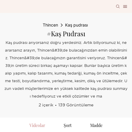
Thincen
Kaş pudrası
#Kaş Pudrası
Kaş pudrası arıyorsanız doğru yerdesiniz. Artık biliyorsunuz ki, ne
ararsanız arayın, Thincen&#39;de bulacağınızdan emin olabilirsini
z. Thincen&#39;de bulacağınızın garantisini veriyoruz. Thincen&#
39;in üretim süreci birkaç aşamayı kapsar. Bunlar başlıca üretim k
alıp yapımı, kalıp tasarımı, kumaş tedariği, kumaş ön inceltme, çek
me testi, boyutlandırma, yerleştirme, kesim, dikiş ve ütülemedir. U
zun vadeli müşterilerimize en yüksek kalitede kaş pudrası sunmay
ı hedefliyoruz ve etkili çözümler ve ma
2 içerik
139 Görüntüleme
Videolar
Şort
Madde