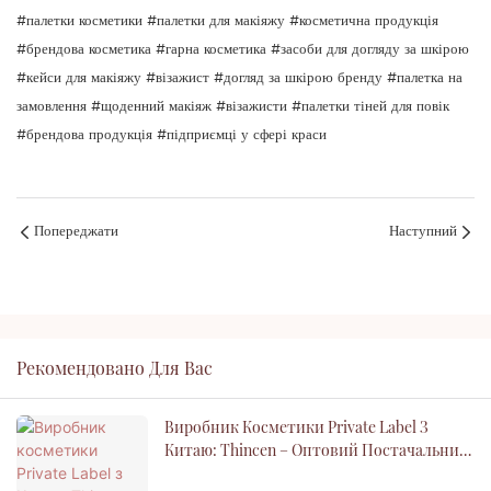
#палетки косметики #палетки для макіяжу #косметична продукція
#брендова косметика #гарна косметика #засоби для догляду за шкірою
#кейси для макіяжу #візажист #догляд за шкірою бренду #палетка на
замовлення #щоденний макіяж #візажисти #палетки тіней для повік
#брендова продукція #підприємці у сфері краси
Попереджати
Наступний
Рекомендовано Для Вас
Виробник Косметики Private Label З
Китаю: Thincen – Оптовий Постачальник
Косметики На Замовлення OEM ODM Для