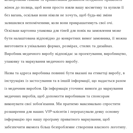
жінок до полиць, щоб вони просто взяли вашу косметику та купили її
без вагань, оскільки вони ніколи не хочуть, щоб будь-які зміни
залишилися непоміченими, коли вони прикрашатимуть свої очі.
Оскільки картонна упаковка для тіней для повік на замовлення може
бути налаштована відповідно до конкретних вимог замовника, її можна
виготовити в унікальних формах, розмірах, стилях та дизайнах.
Виробник медичного виробу відповідає за проектування, виробництво,
упаковку та маркування медичного виробу.
Назва та адреса виробника повинні бути вказані на етикетці виробу, в
інструкціях із застосування та в іншій інформації, що надається разом
із медичним виробом. Ця інформація уточнює вимоги до маркування
медичних виробів, щоб допомогти виробникам та спонсорам
виконувати свої зобов'язання. Ми прагнемо максимально спростити
розширення для наших VIP-клієнтів і перерахували деяку основну
інформацію про нашу програму приватного маркування, щоб
забезпечити якомога більш безпроблемне створення власного логотипу.