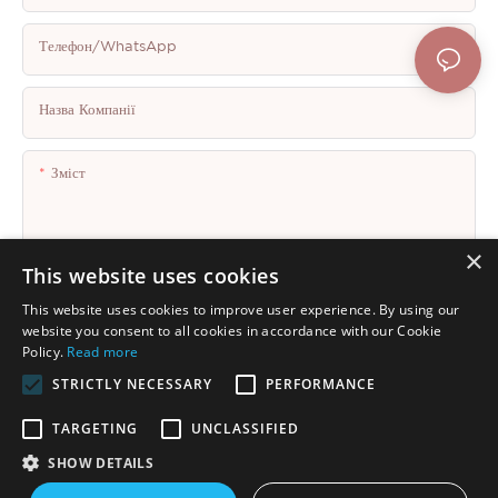
Телефон/WhatsApp
Назва Компанії
Зміст
×
This website uses cookies
This website uses cookies to improve user experience. By using our
Надіслати Запит Зараз
website you consent to all cookies in accordance with our Cookie
Policy.
Read more
STRICTLY NECESSARY
PERFORMANCE
TARGETING
UNCLASSIFIED
SHOW DETAILS
Авторське право © 2025 Shenzhen Thincen Technology Co., Ltd. -