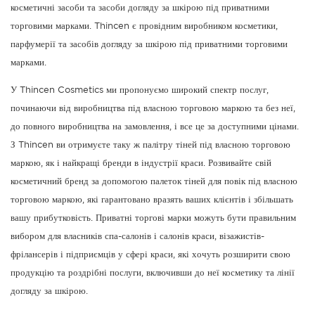
косметичні засоби та засоби догляду за шкірою під приватними
торговими марками. Thincen є провідним виробником косметики,
парфумерії та засобів догляду за шкірою під приватними торговими
марками.
У Thincen Cosmetics ми пропонуємо широкий спектр послуг,
починаючи від виробництва під власною торговою маркою та без неї,
до повного виробництва на замовлення, і все це за доступними цінами.
З Thincen ви отримуєте таку ж палітру тіней під власною торговою
маркою, як і найкращі бренди в індустрії краси. Розвивайте свій
косметичний бренд за допомогою палеток тіней для повік під власною
торговою маркою, які гарантовано вразять ваших клієнтів і збільшать
вашу прибутковість. Приватні торгові марки можуть бути правильним
вибором для власників спа-салонів і салонів краси, візажистів-
фрілансерів і підприємців у сфері краси, які хочуть розширити свою
продукцію та роздрібні послуги, включивши до неї косметику та лінії
догляду за шкірою.