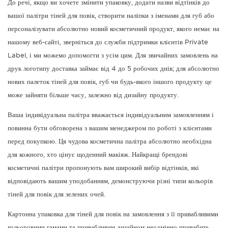
До речі, якщо ви хочете змінити упаковку, додати назви відтінків до
вашої палітри тіней для повік, створити наліпки з іменами для губ або
персоналізувати абсолютно новий косметичний продукт, якого немає на
нашому веб-сайті, зверніться до служби підтримки клієнтів Private
Label, і ми можемо допомогти з усім цим. Для звичайних замовлень на
друк логотипу доставка займає від 4 до 5 робочих днів; для абсолютно
нових палеток тіней для повік, губ чи будь-якого іншого продукту це
може зайняти більше часу, залежно від дизайну продукту.
Ваша індивідуальна палітра вважається індивідуальним замовленням і
повинна бути обговорена з вашим менеджером по роботі з клієнтами
перед покупкою. Ця чудова косметична палітра абсолютно необхідна
для кожного, хто цінує щоденний макіяж. Найкращі брендові
косметичні палітри пропонують вам широкий вибір відтінків, які
відповідають вашим уподобанням, демонструючи різні типи кольорів
тіней для повік для зелених очей.
Картонна упаковка для тіней для повік на замовлення з її привабливими
кольоровими гамами та привабливим дизайном неодмінно привабить