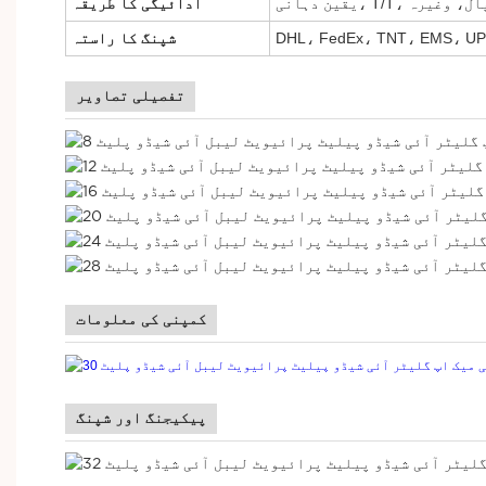
 پے پال، وغیرہ
ادائیگی کا طریقہ
شپنگ کا راستہ
تفصیلی تصاویر
کمپنی کی معلومات
پیکیجنگ اور شپنگ