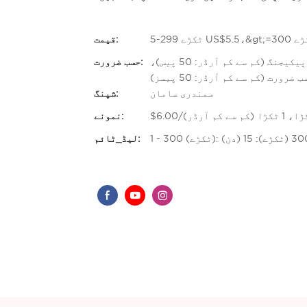
قیمت:
حسب ضرورت لوگو (کم سے کم آرڈر: 50 پیسز)، اپنی مرضی کے مطابق پیکیجنگ (کم سے کم آرڈر: 50 پیس)،
حسب ضرورت:
ضرورت (کم سے کم آرڈر: 50 پیسز)
سمندری سامان
شپنگ:
، 1 ٹکڑا (کم سے کم آرڈر)
نمونے:
لیڈ_ٹائم: