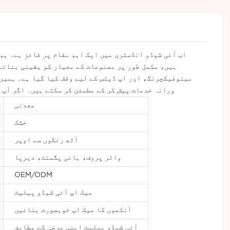
ہیں، مکمل طور پر مصنوعات کے معیار کو یقینی بناتے
ورانہ خدمات پیش کر کے مطمئن کر سکتے ہیں۔ اگر آپ 
معدنی
خشک
آٹھ رنگوں سے اوپر
واٹر پروف، ہائی پگمنٹ، دیرپا
OEM/ODM
میک اپ آئی شیڈو پیلیٹ
آنکھوں کا میک اپ خوبصورت بنائیں
آئی شیڈو پیلیٹ اپنی مرضی کے مطابق