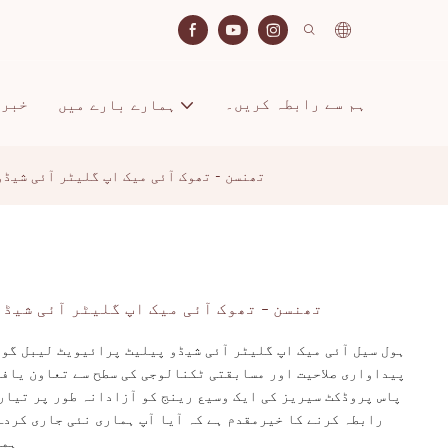
ہم سے رابطہ کریں۔
خبری
ہمارے بارے میں
تھنسن - تھوک آئی میک اپ گلیٹر آئی شیڈ
تھنسن - تھوک آئی میک اپ گلیٹر آئی شیڈ
ہول سیل آئی میک اپ گلیٹر آئی شیڈو پیلیٹ پرائیویٹ لیبل گو
پیداواری صلاحیت اور مسابقتی ٹکنالوجی کی سطح سے تعاون یاف
پاس پروڈکٹ سیریز کی ایک وسیع رینج کو آزادانہ طور پر تیار 
رابطہ کرنے کا خیرمقدم ہے کہ آیا آپ ہماری نئی جاری کردہ
ہما