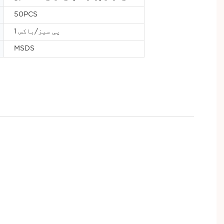
50PCS
1 پی سیز/باکس
MSDS