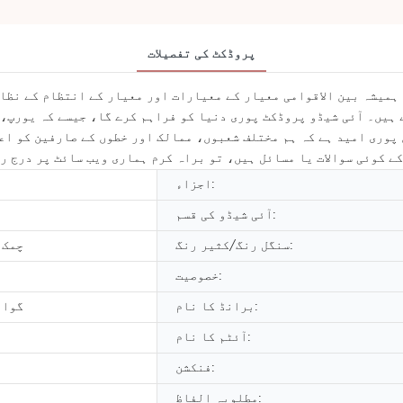
پروڈکٹ کی تفصیلات
 ہیں۔ آئی شیڈو پروڈکٹ پوری دنیا کو فراہم کرے گا، جیسے کہ یورپ
کے کوئی سوالات یا مسائل ہیں، تو براہ کرم ہماری ویب سائٹ پر درج ر
اجزاء:
آئی شیڈو کی قسم:
سنگل رنگ/کثیر رنگ:
چمک،
خصوصیت:
برانڈ کا نام:
گوان
آئٹم کا نام:
فنکشن:
مطلوبہ الفاظ: