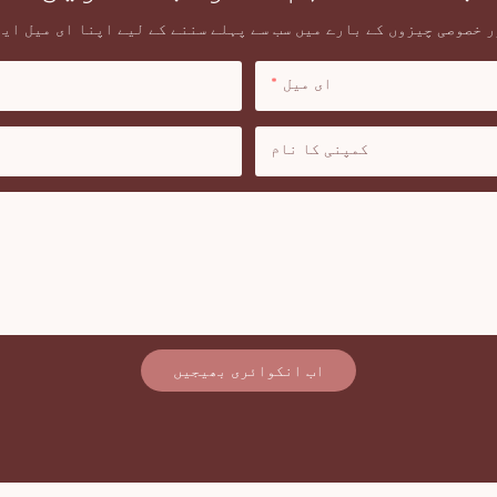
 خصوصی چیزوں کے بارے میں سب سے پہلے سننے کے لیے اپنا ای میل ای
ای میل
کمپنی کا نام
اب انکوائری بھیجیں