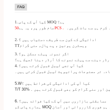
FAQ
MOQ ہے؟
کیا
آپ کے پاس
1.
 کرم ہم سے بات کریں۔
.
PCS
عام طور پر، یہ ہے
50
2. ادائیگی کے کون سے طریقے
دستیاب
ہیں
؟
ویسٹرن یونین
،
پے پال،
منی گرام
TT
3. اگر نمونہ پہلے ممکن ہو؟
رڈر دینے سے پہلے نمونے کا آرڈر دینا ٹھیک ہے؟
4. کیا آپ نجی لیبل قبول کرتے ہیں؟
دہ تر مصنوعات پرائیویٹ لیبل قبول کرتی ہیں۔
کیا
آپ کی ادائیگی کی شرائط ہیں
؟
5.W
ن
اور منی گرام کو
بھی قبول کرتے ہیں
۔
T/T 30%
6. مسابقتی بازاروں میں آپ کے کیا فوائد ہیں؟
ہمارے پاس کم MOQ ہے اور ہم آپ کو مسابقتی قیمت کے ساتھ بہترین معیار پیش کر سکتے ہیں۔ ہمارے گاہکوں کا کہنا ہے کہ ہم فوری کارروائی اور آسان