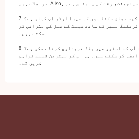
 مینجمنٹ، وقت کی پابندی ہے۔
A
مواصلات ہیں.
یں کیسے جان سکتا ہوں کہ میرا آرڈر اب کہاں ہے؟
ٹریکنگ نمبر کے ساتھ شپنگ کے عمل کی نگرانی کر
سکتے ہیں۔
یے آپ کے اسٹور میں بلک خریداری کرنا ممکن ہے؟
ابطہ کر سکتے ہیں۔ ہم آپ کو بہترین قیمت فراہم
کریں گے۔