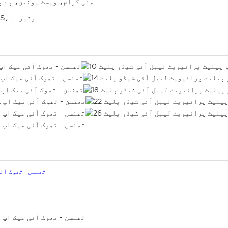
یقین دہانی، T/T، منی گرام، ویسٹ یونین،
DHL، FedEx، TNT، EMS، UPS، وغیرہ۔