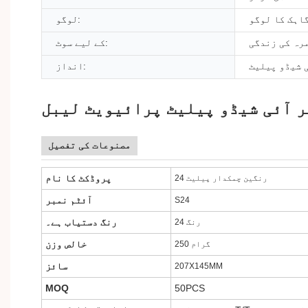
اہک کا لوگو
لوگو:
رہ کی زندگی
کے لیے سوٹ:
 شیڈو پیلیٹ
انداز:
ر آئی شیڈو پیلیٹ پرائیویٹ لیبل
مصنوعات کی تفصیل
پروڈکٹ کا نام
24 رنگین چمکدار پیلیٹ
آئٹم نمبر
S24
رنگ دستیاب ہے۔
24 رنگ
خالص وزن
250 گرام
سائز
207X145MM
MOQ
50PCS