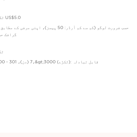
5-299 ٹکڑے US$5.5،&gt;=300 ٹکڑے US$5.0
گرافک حسب 
$6.00/ٹکڑا
1 - 300 (ٹکڑے): 7 (دن)، 301 - 3000 (ٹکڑے): 15 (دن)،&gt;3000 (ٹکڑے): قابل تبادلہ