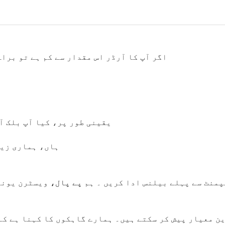
اگر
آپ کا آرڈر اس مقدار سے کم ہے تو براہ
یقینی طور پر، کیا آپ بلک آ
ہاں، ہماری زیا
پمنٹ سے پہلے بیلنس ادا کریں
۔
ہم
پے پال،
ویسٹرن یونی