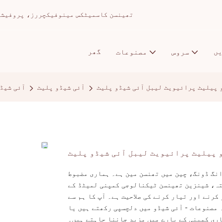
تھینسن کاسمیٹکس مینوفیکچررز، پروفیشنل میک اپ ا
ں
گھر
سروس
مصنوعات
و پیلیٹ پرائیویٹ لیبل آئی شیڈو پلیٹ
آئی شیڈو پلیٹ
آئی شیڈ
و پیلیٹ پرائیویٹ لیبل آئی شیڈو پلیٹ
انگ ڈونگ، چین میں تھنسن مین ہے۔ ہماری مضبوط
تہ، شینزین تھینسن ٹیکنالوجی کمپنی لمیٹڈ کے
کرنے اور تیار کرنے کی صلاحیت ہے۔ آپ کا ہم سے
 مصنوعات - آئی شیڈو میں دلچسپی رکھتے ہیں یا
ری کمپنی کے بارے میں مزید جاننا چاہتے ہیں۔