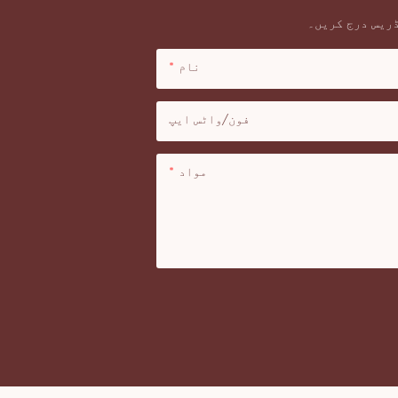
ڈریس درج کریں۔
نام
فون/واٹس ایپ
مواد