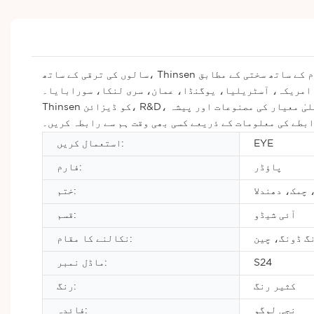
سالوں کی ترقی کے ساتھ، Thinsen اب آئی شیڈو انڈسٹری میں ایک اہم مقام پر فائز ہے۔ ہم ہمیشہ بین الاقوامی معیار کے معیارات اور معیار کے انتظام کے نظام کے ساتھ سختی کے مطابق
، امریکہ، آسٹریلیا، یوگنڈا، عمان، سری لنکا، سورابایا۔
Thinsen کو ڈیزائن، R&D، مینوفیکچرنگ، اور اپ ڈیٹس کے لیے وقف کیا گیا ہے۔ ہمیں پوری امید ہے کہ ہم مختلف شعبوں، ممالک اور خطوں کے صارفین کو اعلیٰ معیار کی مصنوعات اور پیشہ
ابطے کی معلومات کے ذریعے کسی بھی وقت ہم سے رابطہ کریں۔
EYE
استعمال کریں:
پاؤڈر
فارم:
 چمک، دھندلا
ختم:
آئی شیڈو
قسم:
گ ڈونگ، چین
نکالنے کا مقام:
S24
ماڈل نمبر:
کثیر رنگ
رنگ:
نجی لوگو
فائدہ: