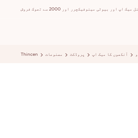
ور بیوٹی مینوفیکچرر اور 2000 سے تھوک فروش
و
آنکھوں کا میک اپ
پروڈکٹ
مصنوعات
Thincen