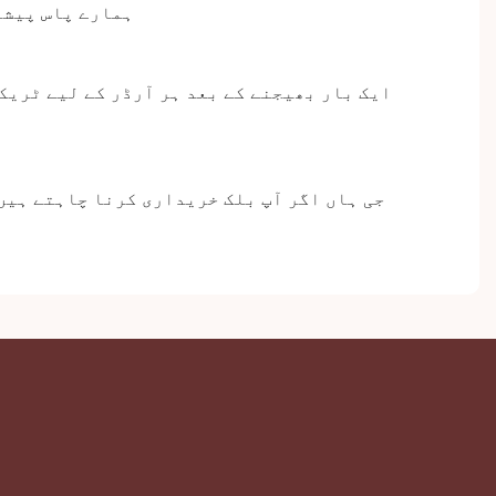
lso، ہمارے پاس 
ایک بار بھیجنے کے بعد ہر آرڈر کے لیے ٹریک
جی ہاں اگر آپ بلک خریداری کرنا چاہتے ہیں،