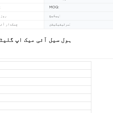
MOQ:
گ
پیکیج:
روزم
سرٹیفیکیشن:
چمکدار آئی
ہول سیل آئی میک اپ گلیٹ