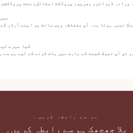
پیشہ ورانہ ڈیزائن، بھرپور پروڈکٹ اسٹائل، سخت پروڈکشن
7. م
نگ نمبر ہوتا ہے۔ آپ متعلقہ ویب سائٹ پر اپنے آرڈر کے 
8. کیا میرے ل
 تو آپ تھوک قیمت کے بارے میں بات کرنے کے لیے ہم سے ر
ہم سے رابطہ کریں۔
بلا جھجھک ہم سے رابطہ کریں۔