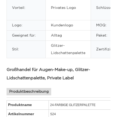
Vorteil:
Privates Logo
Schlüsselwö
Logo:
Kundenlogo
MOQ:
Geeignet für:
Alltag
Paket:
Glitzer-
Stil:
Zertifizieru
Lidschattenpalette
Großhandel für Augen-Make-up, Glitzer-
Lidschattenpalette, Private Label
Produktbeschreibung
Produktname
24-FARBIGE GLITZERPALETTE
Artikelnummer
S24