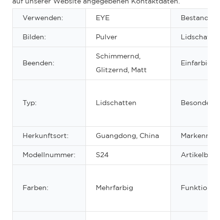
auf unserer Website angegebenen Kontaktdaten.
Verwenden:
EYE
Bestandteil
Bilden:
Pulver
Lidschatten
Schimmernd,
Beenden:
Einfarbig/m
Glitzernd, Matt
Typ:
Lidschatten
Besonderhe
Herkunftsort:
Guangdong, China
Markennam
Modellnummer:
S24
Artikelbez
Farben:
Mehrfarbig
Funktion: