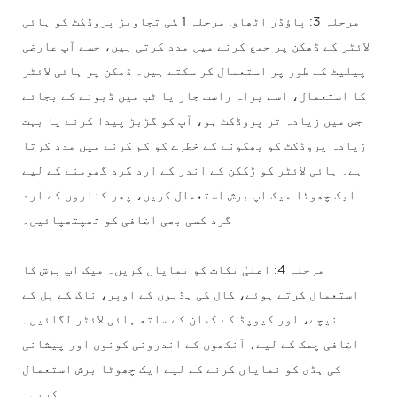
مرحلہ 3: پاؤڈر اٹھاو. مرحلہ 1 کی تجاویز پروڈکٹ کو ہائی
لائٹر کے ڈھکن پر جمع کرنے میں مدد کرتی ہیں، جسے آپ عارضی
پیلیٹ کے طور پر استعمال کر سکتے ہیں۔ ڈھکن پر ہائی لائٹر
کا استعمال، اسے براہ راست جار یا ٹب میں ڈبونے کے بجائے
جس میں زیادہ تر پروڈکٹ ہو، آپ کو گڑبڑ پیدا کرنے یا بہت
زیادہ پروڈکٹ کو بھگونے کے خطرے کو کم کرنے میں مدد کرتا
ہے۔ ہائی لائٹر کو ڑککن کے اندر کے ارد گرد گھومنے کے لیے
ایک چھوٹا میک اپ برش استعمال کریں، پھر کناروں کے ارد
گرد کسی بھی اضافی کو تھپتھپائیں۔
مرحلہ 4: اعلیٰ نکات کو نمایاں کریں۔ میک اپ برش کا
استعمال کرتے ہوئے، گال کی ہڈیوں کے اوپر، ناک کے پل کے
نیچے، اور کیوپڈ کے کمان کے ساتھ ہائی لائٹر لگائیں۔
اضافی چمک کے لیے، آنکھوں کے اندرونی کونوں اور پیشانی
کی ہڈی کو نمایاں کرنے کے لیے ایک چھوٹا برش استعمال
کریں۔