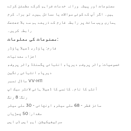
مصنوعات اور پیشہ ورانہ خدمات فراہم کرکے مطمئن کرتے
ہیں۔ اگر آپ کے کوئی سوالات یا مسائل ہیں، تو براہ کرم
ہماری ویب سائٹ پر رابطہ فارم کے ذریعے ہم سے بلا جھجھک
رابطہ کریں۔
مصنوعات کی معلومات:
فارم: پاؤڈر، ڈھیلا پاؤڈر
اجزاء معدنیات
خصوصیات: واٹر پروف، دیرپا، انتہائی پگمنٹڈ واٹر پروف،
دیرپا، انتہائی رنگین
ماڈل نمبر VV-H11
آئٹم کا نام۔ کانسی کا ڈھیلا ہائی لائٹر میک اپ
رنگ: 8 رنگ
سائز قطر - 68 ملی میٹر، اونچائی - 30 ملی میٹر
مقدار: 50 چھڑیاں
سرٹیفیکیشن. ایم ایس ڈی ایس