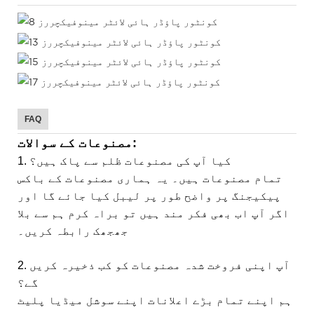
FAQ
مصنوعات کے سوالات:
1. کیا آپ کی مصنوعات ظلم سے پاک ہیں؟
تمام مصنوعات ہیں۔ یہ ہماری مصنوعات کے باکس
پیکیجنگ پر واضح طور پر لیبل کیا جائے گا اور
اگر آپ اب بھی فکر مند ہیں تو براہ کرم ہم سے بلا
جھجھک رابطہ کریں۔
2. آپ اپنی فروخت شدہ مصنوعات کو کب ذخیرہ کریں
گے؟
ہم اپنے تمام بڑے اعلانات اپنے سوشل میڈیا پلیٹ