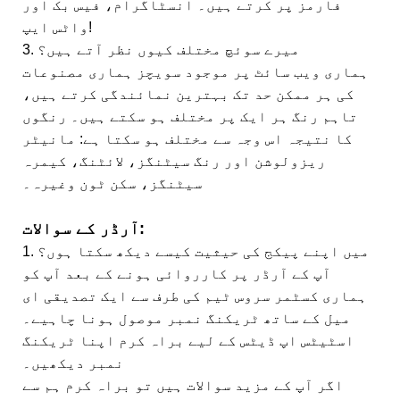
فارمز پر کرتے ہیں۔ انسٹاگرام، فیس بک اور
واٹس ایپ!
3. میرے سوئچ مختلف کیوں نظر آتے ہیں؟
ہماری ویب سائٹ پر موجود سویچز ہماری مصنوعات
کی ہر ممکن حد تک بہترین نمائندگی کرتے ہیں،
تاہم رنگ ہر ایک پر مختلف ہو سکتے ہیں۔ رنگوں
کا نتیجہ اس وجہ سے مختلف ہو سکتا ہے: مانیٹر
ریزولوشن اور رنگ سیٹنگز، لائٹنگ، کیمرہ
سیٹنگز، سکن ٹون وغیرہ۔
آرڈر کے سوالات:
1. میں اپنے پیکج کی حیثیت کیسے دیکھ سکتا ہوں؟
آپ کے آرڈر پر کارروائی ہونے کے بعد آپ کو
ہماری کسٹمر سروس ٹیم کی طرف سے ایک تصدیقی ای
میل کے ساتھ ٹریکنگ نمبر موصول ہونا چاہیے۔
اسٹیٹس اپ ڈیٹس کے لیے براہ کرم اپنا ٹریکنگ
نمبر دیکھیں۔
اگر آپ کے مزید سوالات ہیں تو براہ کرم ہم سے