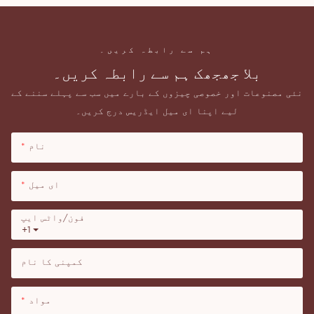
ہم سے رابطہ کریں۔
بلا جھجھک ہم سے رابطہ کریں۔
نئی مصنوعات اور خصوصی چیزوں کے بارے میں سب سے پہلے سننے کے
لیے اپنا ای میل ایڈریس درج کریں۔
نام
ای میل
فون/واٹس ایپ
+1
کمپنی کا نام
مواد