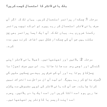
بلک ہائی لائٹر کا استعمال کیسے کریں؟
مرحلہ 1: چمکدار پرائمر استعمال کریں۔ یہاں تک کہ اگر آپ
صرف ہائی لائٹر استعمال کر رہے ہیں، تو اس کے نیچے پرائمر
رکھنا ضروری ہے۔ یہاں تک کہ آپ ایک ایسا پرائمر بھی چن
سکتے ہیں جو آپ کی چمکدار شکل میں اضافہ کرنے میں مدد
کرے۔
مرحلہ 2: ہلائیں اور تھپتھپائیں۔ ڈھیلا ہائی لائٹر اپنی
گندگی اور اچھی وجہ سے جانا جاتا ہے۔ اس میں صرف تھوڑا سا
چھڑکاؤ ہوتا ہے اور آپ کو فرش پر بہت سی چمکیں ملیں گی
(صرف مذاق کر رہے ہیں)۔ اس لیے آپ ان مراحل سے انحراف نہیں
کرنا چاہتے۔ جب آپ کے ہائی لائٹر کی ٹوپی مضبوطی سے پکڑی
جا رہی ہو، اسے الٹا کریں اور اسے ایک یا دو ہلائیں۔ پھر،
اسے اپنے ڈریسر یا کاؤنٹر پر تھپتھپائیں۔