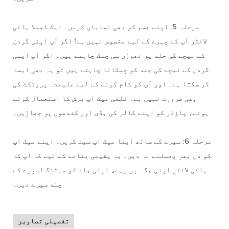
مرحلہ 5: اپنے جسم کو بھی نمایاں کریں۔ ایک ڈھیلا ہائی
لائٹر آپ کے چہرے کے لیے مخصوص نہیں ہے! اگر آپ اپنی گردن
کے نیچے کی جلد پر تھوڑی سی چمک چاہتے ہیں۔ اگر آپ اپنی
گردن کے نیچے کی جلد کو چمکانا چاہتے ہیں تو یہ بھی ایسا
کر سکتا ہے۔ اور آپ کو کام کرنے کے لیے علیحدہ پروڈکٹ کی
بھی ضرورت نہیں ہے۔ فلفی میک اپ برش کا استعمال کرتے
ہوئے، پاؤڈر کو اپنے کالر کی ہڈی اور کندھوں پر جھاڑیں۔
مرحلہ 6: سپرے کے ساتھ اپنا میک اپ سیٹ کریں۔ اپنے میک اپ
کو دن بھر پھسلنے نہ دیں۔ یہ یقینی بنانے کے لیے کہ آپ کا
ہائی لائٹر اپنی جگہ پر رہے، اپنی جلد کو سیٹنگ اسپرے کے
چند سپرے دیں۔
تفصیلی تصاویر