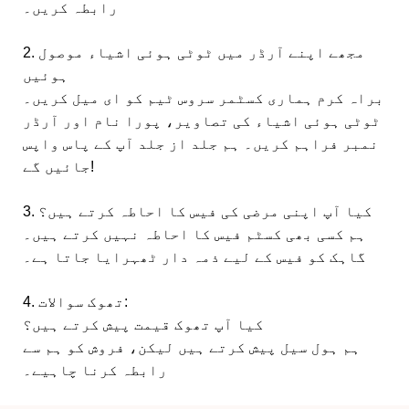
رابطہ کریں۔
2. مجھے اپنے آرڈر میں ٹوٹی ہوئی اشیاء موصول
ہوئیں
براہ کرم ہماری کسٹمر سروس ٹیم کو ای میل کریں۔
ٹوٹی ہوئی اشیاء کی تصاویر، پورا نام اور آرڈر
نمبر فراہم کریں۔ ہم جلد از جلد آپ کے پاس واپس
جائیں گے!
3. کیا آپ اپنی مرضی کی فیس کا احاطہ کرتے ہیں؟
ہم کسی بھی کسٹم فیس کا احاطہ نہیں کرتے ہیں۔
گاہک کو فیس کے لیے ذمہ دار ٹھہرایا جاتا ہے۔
4. تھوک سوالات:
کیا آپ تھوک قیمت پیش کرتے ہیں؟
ہم ہول سیل پیش کرتے ہیں لیکن، فروش کو ہم سے
رابطہ کرنا چاہیے۔