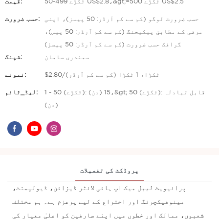
50-499 ٹکڑے US$2.8،&gt;=500 ٹکڑے US$2.5
قیمت:
حسب ضرورت لوگو (کم سے کم آرڈر: 50 پیسز)، اپنی
حسب ضرورت:
مرضی کے مطابق پیکیجنگ (کم سے کم آرڈر: 50 پیس)،
گرافک حسب ضرورت (کم سے کم آرڈر: 50 پیسز)
سمندری سامان
شپنگ:
$2.80/ٹکڑا، 1 ٹکڑا (کم سے کم آرڈر)
نمونے:
1 - 50 (ٹکڑے): 15 (دن)،&gt; 50 (ٹکڑے): قابل تبادلہ
لیڈ_ٹائم:
(دن)
پروڈکٹ کی تفصیلات
پرائیویٹ لیبل میک اپ ہائی لائٹر ڈیزائن، ڈیولپمنٹ،
مینوفیکچرنگ اور اختراع کے لیے پرعزم ہے۔ ہم مختلف
شعبوں، ممالک اور خطوں میں اپنے صارفین کو اعلیٰ معیار کی