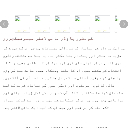
کونٹور پاؤڈر ہائی لائٹر مینوفیکچررز
یہ ایک پاؤڈر کو نمایاں کرنے والی مصنوعات ہے جو آپ کے چہرے کو
مزید سہ جہتی اور چمکدار بنا سکتی ہے۔ یہ بہت سے مختلف رنگوں
میں آتا ہے، آپ اپنی سکن ٹون اور میک اپ کے مطابق صحیح رنگ کا
انتخاب کر سکتے ہیں۔ اس کا ہلکا پھلکا، عمدہ ساخت جلد کو وزن
یا جلن کیے بغیر آسانی سے گھل مل جاتی ہے۔ اسے آپ کی آنکھوں،
ناک، گالوں، ہونٹوں اور دیگر حصوں کو نمایاں کرنے کے لیے
استعمال کیا جا سکتا ہے تاکہ آپ کے چہرے کی شکل زیادہ واضح اور
توانائی بخش ہو۔ یہ آپ کو چمکانے کے لیے ہر روز سے لے کر تہوار
تک، جلد کی ہر قسم اور میک اپ کے لیے ایک ہائی لائٹر ہے۔