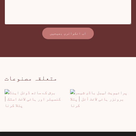
اب انکوائری بھیجیں
متعلقہ مصنوعات