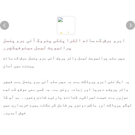
ابرو برش کے ساتھ الٹرا پتلی پنروک آئی برو پنسل
پرائیویٹ لیبل مینوفیکچرر
سپر سلم پرائیویٹ لیبل واٹر پروف آئی برو پنسل برش کے ساتھ
پہننے میں آسان
یہ ایک نئی ابرو پروڈکٹ ہے، یہ سپر سلم آئی برو پنسل ہے، فیچر
واٹر پروف، دیرپا اور زیادہ روغن ہے۔ یہ کسی بھی موقع کے لیے
موزوں ہے، جیسے تیراکی، کھانے، پارٹی، شادی وغیرہ۔ ہم آپ کا
لوگو پروڈکٹ اور باکس دونوں پر شامل کر سکتے ہیں، خریداری میں
خوش آمدید۔