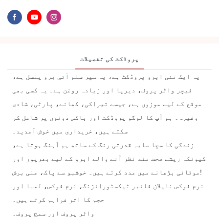
پروڈکٹ کی تفصیلات
یہ ایک نئی ابرو پروڈکٹ ہے، یہ سپر سلم آئی برو پنسل ہے،
فیچر واٹر پروف، دیرپا اور زیادہ روغن ہے۔ یہ کسی بھی
موقع کے لیے موزوں ہے، جیسے تیراکی، کھانے، پارٹی، شادی
وغیرہ۔ ہم آپ کا لوگو پروڈکٹ اور باکس دونوں پر شامل کر
سکتے ہیں، خریداری میں خوش آمدید۔
زندگی کا سچا سایہ قدرتی رنگ کے ساتھ ہم آہنگ ہوتا ہے،
کیونکہ ریشے صحت مند نظر آنے والے ابرو کے لیے بھرپور اور
موٹائی بڑھانے میں مدد کرتے ہیں۔ خوشبو سے پاک، منی برش!
نرم فوکس نایلان فائبر ٹیکسٹورائزنگ، نرم فوکس، لمبا اور
حجم کا اثر فراہم کرتے ہیں۔
واٹر پروف اور سمج پروف۔