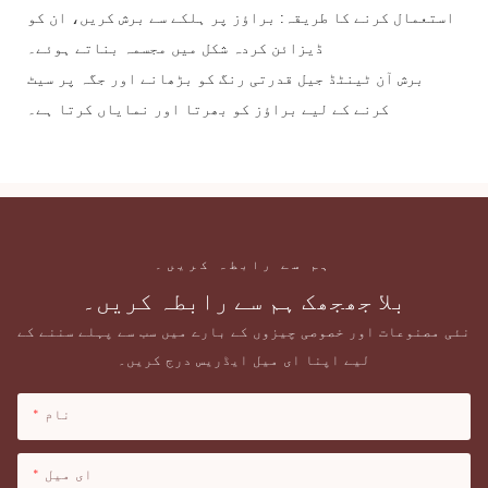
استعمال کرنے کا طریقہ: براؤز پر ہلکے سے برش کریں، ان کو
ڈیزائن کردہ شکل میں مجسمہ بناتے ہوئے۔
برش آن ٹینٹڈ جیل قدرتی رنگ کو بڑھانے اور جگہ پر سیٹ
کرنے کے لیے براؤز کو بھرتا اور نمایاں کرتا ہے۔
ہم سے رابطہ کریں۔
بلا جھجھک ہم سے رابطہ کریں۔
نئی مصنوعات اور خصوصی چیزوں کے بارے میں سب سے پہلے سننے کے
لیے اپنا ای میل ایڈریس درج کریں۔
نام
ای میل