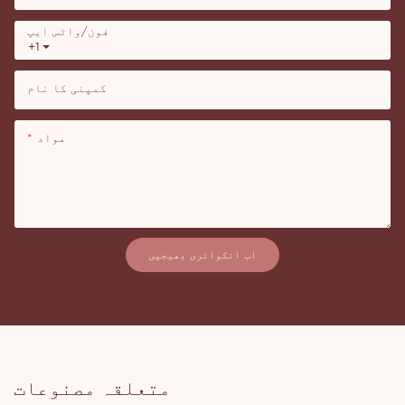
فون/واٹس ایپ
+1
کمپنی کا نام
مواد
اب انکوائری بھیجیں
متعلقہ مصنوعات