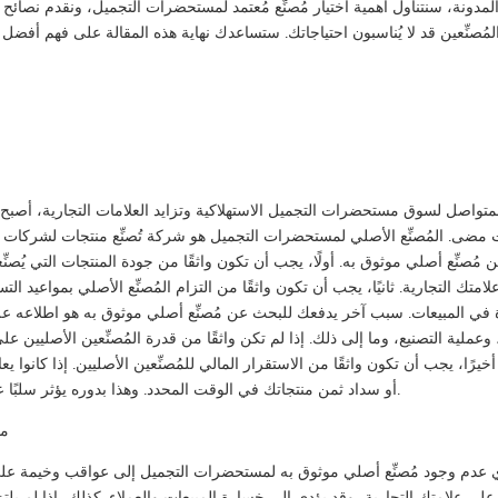
لمدونة، سنتناول أهمية اختيار مُصنِّع مُعتمد لمستحضرات التجميل، ونقدم نصا
مُصنِّعين قد لا يُناسبون احتياجاتك. ستساعدك نهاية هذه المقالة على فهم أفضل 
لمتواصل لسوق مستحضرات التجميل الاستهلاكية وتزايد العلامات التجارية، أصبح
مضى. المُصنِّع الأصلي لمستحضرات التجميل هو شركة تُصنِّع منتجات لشركات أخر
مُصنِّع أصلي موثوق به. أولًا، يجب أن تكون واثقًا من جودة المنتجات التي يُصنِّعه
لامتك التجارية. ثانيًا، يجب أن تكون واثقًا من التزام المُصنِّع الأصلي بمواعيد ال
في المبيعات. سبب آخر يدفعك للبحث عن مُصنِّع أصلي موثوق به هو اطلاعه على 
 وعملية التصنيع، وما إلى ذلك. إذا لم تكن واثقًا من قدرة المُصنِّعين الأصليي
أخيرًا، يجب أن تكون واثقًا من الاستقرار المالي للمُصنِّعين الأصليين. إذا كانوا 
أو سداد ثمن منتجاتك في الوقت المحدد. وهذا بدوره يؤثر سلبًا على علامتك التجارية وقد يتسبب في مشاكل في التدفق النقدي لشركتك.
ما
 عدم وجود مُصنِّع أصلي موثوق به لمستحضرات التجميل إلى عواقب وخيمة على أع
 على علامتك التجارية، وقد يؤدي إلى خسارة المبيعات والعملاء. كذلك، إذا لم ي