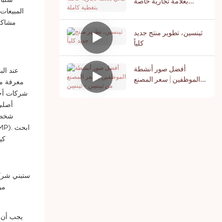
بعلامة تجارية خاصة
بتغطية كاملة
المبيعات.
مشاكل 
ثينسين، تطوير منتج جديد
كلياً
أفضل صور أنشطة
عند ال
الموظفين | سعر المصنع
معرفة ما
من ثينسِن - ثينسِن
شركات أخرى
أصلي 
شخصيً
عن م
ستبني شركا
من
يجب أن ت