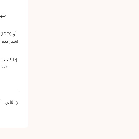
إذا كنت ت
خصص و
التالي
أ