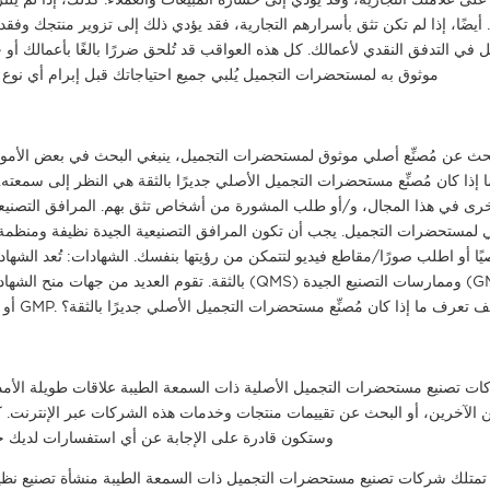
 أيضًا، إذا لم تكن تثق بأسرارهم التجارية، فقد يؤدي ذلك إلى تزوير منتجك وفقدا
في التدفق النقدي لأعمالك. كل هذه العواقب قد تُلحق ضررًا بالغًا بأعمالك أو حتى
موثوق به لمستحضرات التجميل يُلبي جميع احتياجاتك قبل إبرام أي نوع من
بحث عن مُصنِّع أصلي موثوق لمستحضرات التجميل، ينبغي البحث في بعض الأمور
 إذا كان مُصنِّع مستحضرات التجميل الأصلي جديرًا بالثقة هي النظر إلى سمعته.
 في هذا المجال، و/أو طلب المشورة من أشخاص تثق بهم. المرافق التصنيعية: تُعد
لمستحضرات التجميل. يجب أن تكون المرافق التصنيعية الجيدة نظيفة ومنظمة جي
ا أو اطلب صورًا/مقاطع فيديو لتتمكن من رؤيتها بنفسك. الشهادات: تُعد الش
بالثقة. تقوم العديد من جهات منح الشهادات بتقييم المُصنِ
ُصنِّعين أصليين حاصلين على شهادات من جهات مرموقة مثل ISO أو GMP. كيف تعرف ما إذا كان مُصنِّع مستحضرات التجميل الأصلي جديرًا بالثقة؟
ت تصنيع مستحضرات التجميل الأصلية ذات السمعة الطيبة علاقات طويلة الأمد
 الآخرين، أو البحث عن تقييمات منتجات وخدمات هذه الشركات عبر الإنترنت. ك
وستكون قادرة على الإجابة عن أي استفسارات لديك حو
متلك شركات تصنيع مستحضرات التجميل ذات السمعة الطيبة منشأة تصنيع نظيفة 