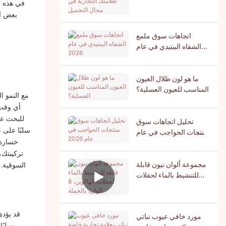
لعلامتك التجارية في مجال
في هذه ا
التجميل
بعض ال
اتجاهات سوق ملمع
الشفاه الببتيدي في عام
2026
ما هو لون ظلال العيون
المناسب للعيون العسلية؟
مع النمو ا
أي وقت 
للبحث عن 
تحليل اتجاهات سوق
منتجات الحواجب في عام
سلبًا على ع
2026
خسارة 
تركيبتك،
مجموعة ألوان نيون قابلة
السوقية. 
للتنشيط بالماء لحفلات
الهالوين، 8 ألوان، بالجملة
قد يؤدي
مورد خافي عيوب نباتي
سلبًا