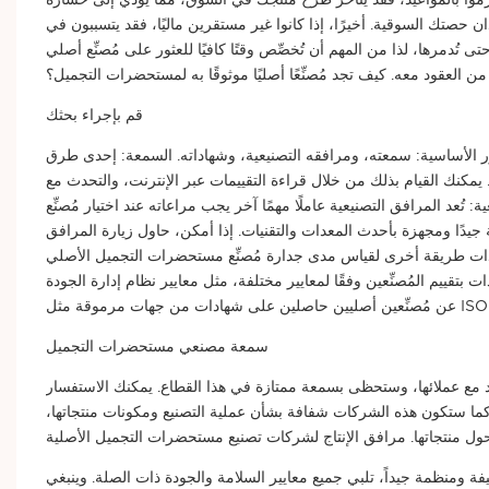
ن حصتك السوقية. أخيرًا، إذا كانوا غير مستقرين ماليًا، فقد يتسببون في
 تُدمرها، لذا من المهم أن تُخصِّص وقتًا كافيًا للعثور على مُصنِّع أصلي
 العقود معه. كيف تجد مُصنِّعًا أصليًا موثوقًا به لمستحضرات التجميل؟
قم بإجراء بحثك
 الأساسية: سمعته، ومرافقه التصنيعية، وشهاداته. السمعة: إحدى طرق
 يمكنك القيام بذلك من خلال قراءة التقييمات عبر الإنترنت، والتحدث مع
 المرافق التصنيعية عاملًا مهمًا آخر يجب مراعاته عند اختيار مُصنِّع
دًا ومجهزة بأحدث المعدات والتقنيات. إذا أمكن، حاول زيارة المرافق
هادات طريقة أخرى لقياس مدى جدارة مُصنِّع مستحضرات التجميل الأصلي
ّعين وفقًا لمعايير مختلفة، مثل معايير نظام إدارة الجودة (QMS) وممارسات التصنيع الجيدة (GMP). ابحث
سمعة مصنعي مستحضرات التجميل
 مع عملائها، وستحظى بسمعة ممتازة في هذا القطاع. يمكنك الاستفسار
ما ستكون هذه الشركات شفافة بشأن عملية التصنيع ومكونات منتجاتها،
ل منتجاتها. مرافق الإنتاج لشركات تصنيع مستحضرات التجميل الأصلية
ومنظمة جيداً، تلبي جميع معايير السلامة والجودة ذات الصلة. وينبغي