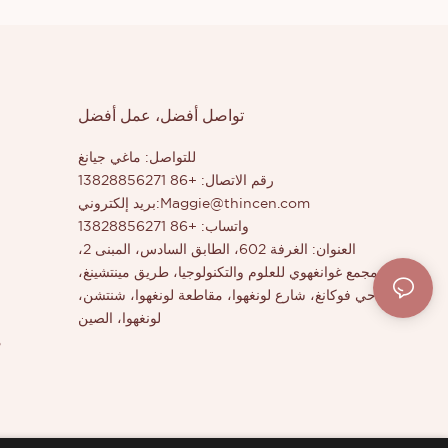
تواصل أفضل، عمل أفضل
للتواصل: ماغي جيانغ
رقم الاتصال: +86 13828856271
Maggie@thincen.com
بريد إلكتروني:
واتساب: +86 13828856271
العنوان: الغرفة 602، الطابق السادس، المبنى 2،
مجمع غوانغهوي للعلوم والتكنولوجيا، طريق مينتشينغ،
حي فوكانغ، شارع لونغهوا، مقاطعة لونغهوا، شنتشن،
لونغهوا، الصين
م