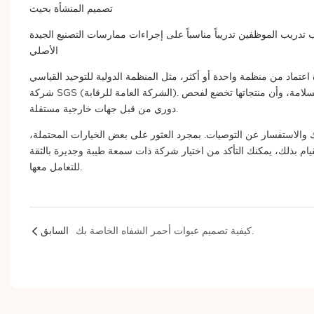
تصميم المنشأة بحيث
فين تدريباً مناسباً على إجراءات ممارسات التصنيع الجيدة (GMP). شهادة مُصنِّع مستحضرات التجميل
الأصلي
ن منظمة واحدة أو أكثر، مثل المنظمة الدولية للتوحيد القياسي (ISO) أو
شركة SGS (الشركة العامة للرقابة). تشير هذه الشهادات إلى أن الشركة المصنعة الأصلية قد استوفت معايير محددة للجودة والسلامة، وأن منتجاتها تخضع لفحص
دوري من قبل جهات خارجية مستقلة.
الاستفسار عن التوصيات. بمجرد العثور على بعض الخيارات المحتملة،
يام بذلك، يمكنك التأكد من اختيار شركة ذات سمعة طيبة وجديرة بالثقة
للتعامل معها.
كيفية تصميم عبوات أحمر الشفاه الخاصة بك.
السابق