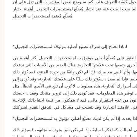
ئح حول كيفية التعرف عليه. كما سنوضح بعض المؤشرات التي تدل على أن
لما يجب البحث عنه عند اختيار مُصنِّع لمستحضرات التجميل. أهمية اختيار
مُصنِّع مُعتمد لمستحضرات التجميل.
لماذا تحتاج إلى شركة تصنيع أصلية موثوقة لمستحضرات التجميل؟
 العثور على
مُصنِّع أصلي موثوق به لمستحضرات التجميل
أكثر أهمية من
ى وتبيعها تحت علامتها التجارية. هناك العديد من الأسباب التي تدفعك
ا، وأنها تُلبي معاييرك. فإذا لم تكن واثقًا من جودة المنتج، فقد يُؤثر ذلك
تسليم. فإذا لم يفعل، سيُؤثر ذلك سلبًا على علامتك التجارية، وقد يُؤدي إلى
أسرارك التجارية. هذه معلومات لا تُريد أن تقع في الأيدي الخطأ، مثل
ن على توفير هذه المعلومات، فقد يُؤدي ذلك إلى تزوير منتجك وفقدان حصتك
يعانون من عدم استقرار مالي، فقد لا يتمكنون من تلبية احتياجاتك الإنتاجية
ذا يحدث إذا لم يكن لديك مصنّع أصلي موثوق به لمستحضرات التجميل؟
مالك. كما ذكرنا سابقًا، إذا لم تكن تثق بجودة منتجاتهم، فسيؤثر ذلك
لتزموا بالمواعيد، فقد يتأخر طرح منتجك في السوق، مما يؤدي إلى خسارة