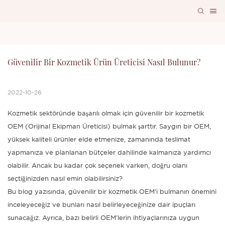
Güvenilir Bir Kozmetik Ürün Üreticisi Nasıl Bulunur?
2022-10-26
Kozmetik sektöründe başarılı olmak için güvenilir bir kozmetik
OEM (Orijinal Ekipman Üreticisi) bulmak şarttır. Saygın bir OEM,
yüksek kaliteli ürünler elde etmenize, zamanında teslimat
yapmanıza ve planlanan bütçeler dahilinde kalmanıza yardımcı
olabilir. Ancak bu kadar çok seçenek varken, doğru olanı
seçtiğinizden nasıl emin olabilirsiniz?
Bu blog yazısında, güvenilir bir kozmetik OEM'i bulmanın önemini
inceleyeceğiz ve bunları nasıl belirleyeceğinize dair ipuçları
sunacağız. Ayrıca, bazı belirli OEM'lerin ihtiyaçlarınıza uygun