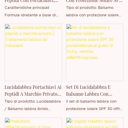
Peptidi Con Portachiavi,
Con Protezione Solare SPF
mantenendo al contempo una
marchi di bellezza in rapida
Balsamo Labbra Idratante
30: Balsamo Labbra Vegano
Caratteristiche principali
Tipo di prodotto: Balsamo
sensazione di morbidezza e
crescita che cercano
Vegano
Idratante Al Gusto Di Frutta
Formula idratante a base di
labbra con protezione solare
traspirabilità sulle labbra.
opportunità di private label,
Con Protezione Solare Per
peptidi Texture lucida e non
vegana. Fattore di protezione
personalizzazione, stampa del
La Vendita All'ingrosso E
appiccicosa Ingredienti vegani
solare (SPF): SPF 30 / SPF 50
Con Marchio Privato |
logo e margini elevati.
e cruelty-free Effetto labbra
disponibile. Profumi: Fragranze
Thincen
levigate e volumizzanti
fruttate personalizzate (frutti
Benefici idratanti e riparatori
di bosco, menta, cocco,
Leggero e confortevole da
vaniglia). Confezione: Tubetti
indossare Supporto per aromi
standard, tubetti di carta
e confezioni personalizzate
ecologica o contenitori di
Pronto per la vendita
forma personalizzata.
Lucidalabbra Portachiavi Ai
Set Di Lucidalabbra E
all'ingrosso e con marchio
Peptidi A Marchio Privato |
Balsamo Labbra Con
privato
Trattamento Labbra Da
Protezione Solare SPF 30
Tipo di prodotto: Lucidalabbra
Il set di balsamo labbra con
Indossare
Personalizzati Al Gusto Di
/ Balsamo labbra ibrido
protezione solare SPF 30 offre
Frutta, Vendita All'ingrosso.
Ingredienti chiave: Peptidi +
una cura quotidiana delle
Vitamina E Texture: Liscia, non
labbra con un'efficace