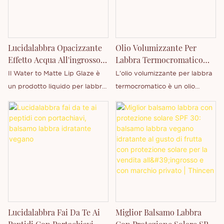
Lucidalabbra Opacizzante
Olio Volumizzante Per
Effetto Acqua All'ingrosso |
Labbra Termocromatico
Produttore Di Tinte Labbra
Con Etichetta Privata E
Il Water to Matte Lip Glaze è
L'olio volumizzante per labbra
A Lunga Durata Con
Personalizzata
un prodotto liquido per labbra
termocromatico è un olio
Marchio Privato
leggero, studiato per
multifunzionale che offre
trasformarsi da una texture
effetti visivi dinamici,
fresca a base d'acqua in una
idratazione profonda e un
confortevole finitura opaca
aspetto più pieno in base alle
dopo l'applicazione. A
variazioni di temperatura. Il
differenza dei tradizionali
nostro olio volumizzante per
rossetti opachi che possono
labbra termocromatico
risultare densi o secchi, questa
all'ingrosso è un prodotto
formula innovativa crea un
eccezionale, pensato sia per i
Lucidalabbra Fai Da Te Ai
Miglior Balsamo Labbra
effetto opaco soft-focus,
consumatori moderni che per i