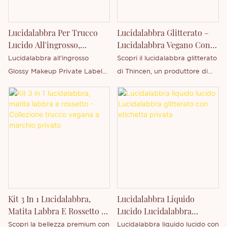
cercano un prodotto per la
per il tuo marchio di bellezza.
combinano idratazione, durata
cura delle labbra molto
e personalizzazione.
richiesto e di rapida vendita.
Lucidalabbra Per Trucco
Lucidalabbra Glitterato –
Lucido All'ingrosso,
Lucidalabbra Vegano Con
Lucidalabbra Con Marchio
Marchio Privato
Lucidalabbra all'ingrosso
Scopri il lucidalabbra glitterato
Privato
All'ingrosso
Glossy Makeup Private Label
di Thincen, un produttore di
Lucidalabbra Confezione
cosmetici leader nel
standard: confezione sicura,
Guangdong, in Cina. Questo
ogni pezzo con scatola di carta
lucidalabbra vegano certificato
sigillata. Vantaggi: idratante,
MSDS offre una finitura radiosa
nutriente, a lunga tenuta,
e rugiadosa con una delicata
resistente all'acqua, colori
brillantezza diamantata,
affascinanti, non si attacca al
perfetto per labbra idratate e
contenitore, non si sfrega, non
brillanti. Progettato per
sbiadisce.
partnership all'ingrosso e
Kit 3 In 1 Lucidalabbra,
Lucidalabbra Liquido
private label, il suo esclusivo
Matita Labbra E Rossetto -
Lucido Lucidalabbra
tubetto di vetro pentagonale e
Collezione Trucco Vegana
Glitterato Con Etichetta
Scopri la bellezza premium con
Lucidalabbra liquido lucido con