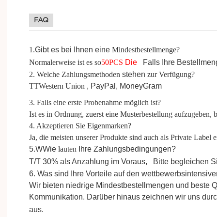
FAQ
1.
Gibt
es bei Ihnen eine
Mindestbestellmenge?
Normalerweise ist es so
50
PCS
Die
Falls
Ihre Bestellmeng
2. Welche Zahlungsmethoden
stehen
zur Verfügung?
TT
Western Union
,
PayPal,
MoneyGram
3. Falls eine erste Probenahme möglich ist?
Ist es in Ordnung, zuerst eine Musterbestellung aufzugeben,
4. Akzeptieren Sie Eigenmarken?
Ja, die meisten unserer Produkte sind auch als Private Label er
5.W
Wie
lauten
Ihre Zahlungsbedingungen?
T/T 30%
als
Anzahlung im Voraus,
Bitte begleichen 
6. Was sind Ihre Vorteile auf den wettbewerbsintensiv
Wir bieten niedrige Mindestbestellmengen und beste 
Kommunikation.
Darüber
hinaus zeichnen wir uns durc
aus.