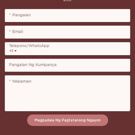
alok.
Pangalan
Email
Telepono/whatsApp
+1
Pangalan Ng Kumpanya
Nilalaman
Magpadala Ng Pagtatanong Ngayon