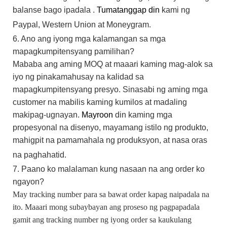
balanse bago ipadala
.
Tumatanggap din
kami
ng
Paypal,
Western Union
at Moneygram.
6. Ano ang iyong mga kalamangan sa mga
mapagkumpitensyang pamilihan?
Mababa ang aming MOQ at maaari kaming mag-alok sa
iyo ng pinakamahusay na kalidad sa
mapagkumpitensyang presyo. Sinasabi ng aming mga
customer na mabilis kaming kumilos at madaling
makipag-ugnayan.
Mayroon
din
kaming mga
propesyonal na disenyo, mayamang istilo ng produkto,
mahigpit na pamamahala ng produksyon, at nasa oras
na paghahatid.
7. Paano ko malalaman kung nasaan na ang order ko
ngayon?
May tracking number para sa bawat order kapag naipadala na
ito. Maaari mong subaybayan ang proseso ng pagpapadala
gamit ang tracking number ng iyong order sa kaukulang