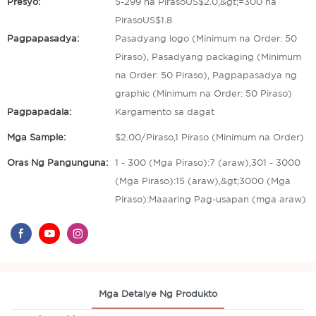
Presyo:
5-299 na PirasoUS$2.0,&gt;=300 na
PirasoUS$1.8
Pagpapasadya:
Pasadyang logo (Minimum na Order: 50
Piraso), Pasadyang packaging (Minimum
na Order: 50 Piraso), Pagpapasadya ng
graphic (Minimum na Order: 50 Piraso)
Pagpapadala:
Kargamento sa dagat
Mga Sample:
$2.00/Piraso,1 Piraso (Minimum na Order)
Oras Ng Pangunguna:
1 - 300 (Mga Piraso):7 (araw),301 - 3000
(Mga Piraso):15 (araw),&gt;3000 (Mga
Piraso):Maaaring Pag-usapan (mga araw)
Mga Detalye Ng Produkto