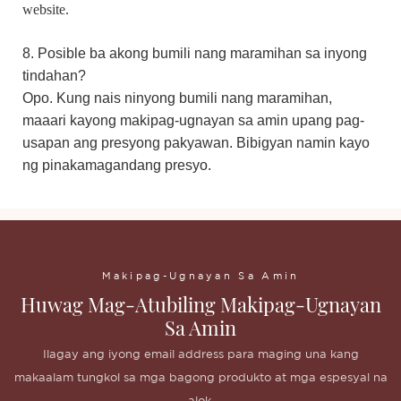
website.
8. Posible ba akong bumili nang maramihan sa inyong
tindahan?
Opo. Kung nais ninyong bumili nang maramihan,
maaari kayong makipag-ugnayan sa amin upang pag-
usapan ang presyong pakyawan. Bibigyan namin kayo
ng pinakamagandang presyo.
Makipag-Ugnayan Sa Amin
Huwag Mag-Atubiling Makipag-Ugnayan
Sa Amin
Ilagay ang iyong email address para maging una kang
makaalam tungkol sa mga bagong produkto at mga espesyal na