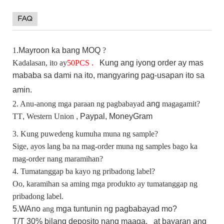
FAQ
1.
Mayroon ka bang
MOQ
?
Kadalasan, ito ay
50
PCS
.
Kung
ang iyong order ay mas
mababa sa dami na ito, mangyaring pag-usapan ito sa
amin.
2. Anu-anong mga paraan ng pagbabayad
ang
magagamit?
TT
,
Western Union
, Paypal,
MoneyGram
3. Kung puwedeng kumuha muna ng sample?
Sige, ayos lang ba na mag-order muna ng samples bago ka
mag-order nang maramihan?
4. Tumatanggap ba kayo ng pribadong label?
Oo, karamihan sa aming mga produkto ay tumatanggap ng
pribadong label.
5.W
Ano
ang
mga tuntunin ng pagbabayad mo?
T/T 30%
bilang
deposito nang maaga,
at bayaran ang