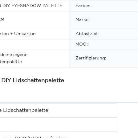
R DIY EYESHADOW PALETTE
Farben:
3CM
Marke:
arton + Umkarton
Abtastzeit:
MOQ:
 deine eigene
Zertifizierung:
tenpalette
 DIY Lidschattenpalette
e Lidschattenpalette