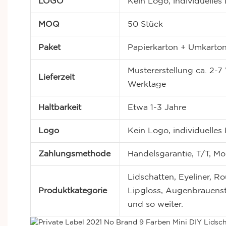
LOGO
Kein Logo, individuell
MOQ
50 Stück
Paket
Papierkarton + Umkarto
Mustererstellung ca. 2-7
Lieferzeit
Werktage
Haltbarkeit
Etwa 1-3 Jahre
Logo
Kein Logo, individuell
Zahlungsmethode
Handelsgarantie, T/T, M
Lidschatten, Eyeliner, Ro
Produktkategorie
Lipgloss, Augenbrauensti
und so weiter.