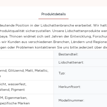
Produktdetails
eutende Position in der Lidschattenbranche erarbeitet. Wir halt
oduktqualität sicherzustellen. Unsere Lidschattenprodukte werd
baya. Thincen widmet sich seit Jahren der Entwicklung, Forschu
ass wir Kunden aus verschiedenen Branchen, Ländern und Regio
ragen oder Problemen kontaktieren Sie uns bitte jederzeit über 
Bestandteil:
Lidschattenart:
nd, Glitzernd, Matt, Metallic,
Typ:
h
cht, wasserfest,
Herkunftsort:
ltend, Pigment
, Eigenmarken,
Modellnummer:
pezifische Marken