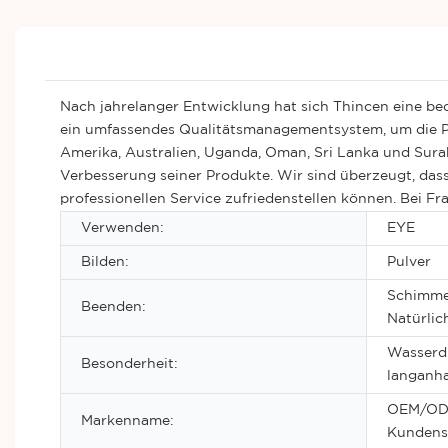
Nach jahrelanger Entwicklung hat sich Thincen eine bed
ein umfassendes Qualitätsmanagementsystem, um die Pr
Amerika, Australien, Uganda, Oman, Sri Lanka und Sura
Verbesserung seiner Produkte. Wir sind überzeugt, d
professionellen Service zufriedenstellen können. Bei F
Verwenden:
EYE
Bilden:
Pulver
Schimmer
Beenden:
Natürlic
Wasserdi
Besonderheit:
langanha
OEM/ODM
Markenname:
Kundens